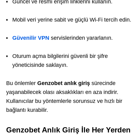
Güncel ve resmi erişim linklerini kullanın.
Mobil veri yerine sabit ve güçlü Wi-Fi tercih edin.
Güvenilir VPN
servislerinden yararlanın.
Oturum açma bilgilerini güvenli bir şifre
yöneticisinde saklayın.
Bu önlemler
Genzobet anlık giriş
sürecinde
yaşanabilecek olası aksaklıkları en aza indirir.
Kullanıcılar bu yöntemlerle sorunsuz ve hızlı bir
bağlantı kurabilir.
Genzobet Anlık Giriş İle Her Yerden