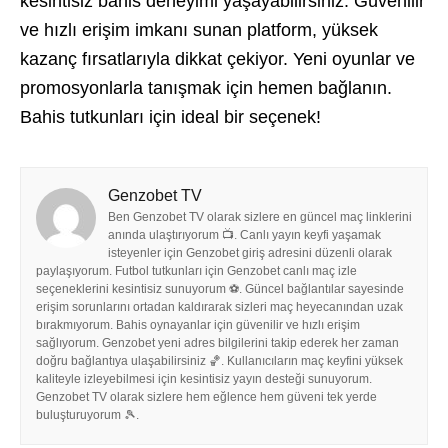
kesintisiz bahis deneyimi yaşayabilirsiniz. Güvenilir
ve hızlı erişim imkanı sunan platform, yüksek
kazanç fırsatlarıyla dikkat çekiyor. Yeni oyunlar ve
promosyonlarla tanışmak için hemen bağlanın.
Bahis tutkunları için ideal bir seçenek!
Genzobet TV
Ben Genzobet TV olarak sizlere en güncel maç linklerini
anında ulaştırıyorum 📺. Canlı yayın keyfi yaşamak
isteyenler için Genzobet giriş adresini düzenli olarak
paylaşıyorum. Futbol tutkunları için Genzobet canlı maç izle
seçeneklerini kesintisiz sunuyorum ⚽. Güncel bağlantılar sayesinde
erişim sorunlarını ortadan kaldırarak sizleri maç heyecanından uzak
bırakmıyorum. Bahis oynayanlar için güvenilir ve hızlı erişim
sağlıyorum. Genzobet yeni adres bilgilerini takip ederek her zaman
doğru bağlantıya ulaşabilirsiniz 🏀. Kullanıcıların maç keyfini yüksek
kaliteyle izleyebilmesi için kesintisiz yayın desteği sunuyorum.
Genzobet TV olarak sizlere hem eğlence hem güveni tek yerde
buluşturuyorum 🎾.