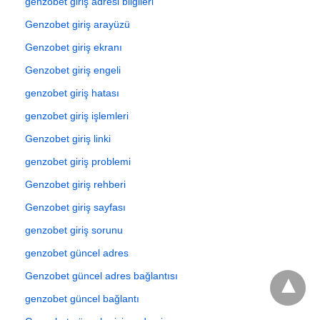
genzobet giriş adresi bilgileri
Genzobet giriş arayüzü
Genzobet giriş ekranı
Genzobet giriş engeli
genzobet giriş hatası
genzobet giriş işlemleri
Genzobet giriş linki
genzobet giriş problemi
Genzobet giriş rehberi
Genzobet giriş sayfası
genzobet giriş sorunu
genzobet güncel adres
Genzobet güncel adres bağlantısı
genzobet güncel bağlantı