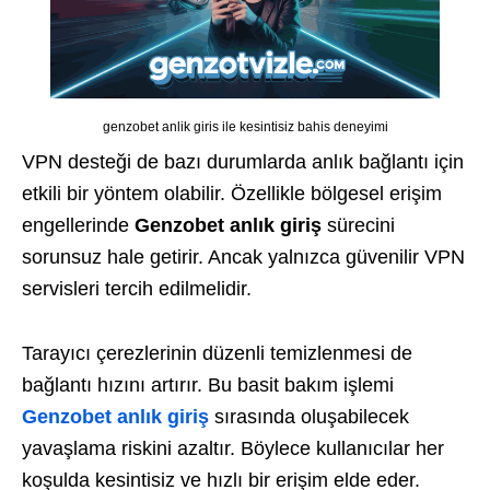
genzobet anlik giris ile kesintisiz bahis deneyimi
VPN desteği de bazı durumlarda anlık bağlantı için
etkili bir yöntem olabilir. Özellikle bölgesel erişim
engellerinde
Genzobet anlık giriş
sürecini
sorunsuz hale getirir. Ancak yalnızca güvenilir VPN
servisleri tercih edilmelidir.
Tarayıcı çerezlerinin düzenli temizlenmesi de
bağlantı hızını artırır. Bu basit bakım işlemi
Genzobet anlık giriş
sırasında oluşabilecek
yavaşlama riskini azaltır. Böylece kullanıcılar her
koşulda kesintisiz ve hızlı bir erişim elde eder.