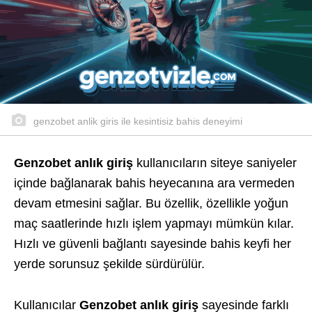
genzobet anlik giris ile kesintisiz bahis deneyimi
Genzobet anlık giriş
kullanıcıların siteye saniyeler
içinde bağlanarak bahis heyecanına ara vermeden
devam etmesini sağlar. Bu özellik, özellikle yoğun
maç saatlerinde hızlı işlem yapmayı mümkün kılar.
Hızlı ve güvenli bağlantı sayesinde bahis keyfi her
yerde sorunsuz şekilde sürdürülür.
Kullanıcılar
Genzobet anlık giriş
sayesinde farklı