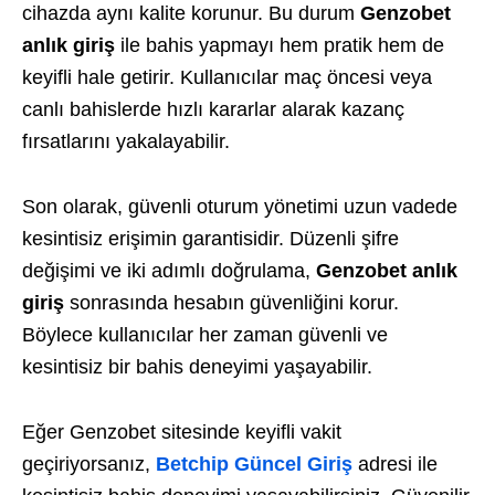
cihazda aynı kalite korunur. Bu durum
Genzobet
anlık giriş
ile bahis yapmayı hem pratik hem de
keyifli hale getirir. Kullanıcılar maç öncesi veya
canlı bahislerde hızlı kararlar alarak kazanç
fırsatlarını yakalayabilir.
Son olarak, güvenli oturum yönetimi uzun vadede
kesintisiz erişimin garantisidir. Düzenli şifre
değişimi ve iki adımlı doğrulama,
Genzobet anlık
giriş
sonrasında hesabın güvenliğini korur.
Böylece kullanıcılar her zaman güvenli ve
kesintisiz bir bahis deneyimi yaşayabilir.
Eğer Genzobet sitesinde keyifli vakit
geçiriyorsanız,
Betchip Güncel Giriş
adresi ile