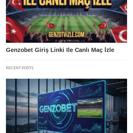
Genzobet Giriş Linki Ile Canlı Maç İzle
RECENT POSTS