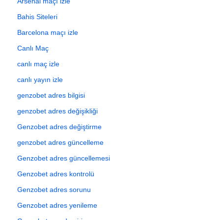
Arsenal maçı izle
Bahis Siteleri
Barcelona maçı izle
Canlı Maç
canlı maç izle
canlı yayın izle
genzobet adres bilgisi
genzobet adres değişikliği
Genzobet adres değiştirme
genzobet adres güncelleme
Genzobet adres güncellemesi
Genzobet adres kontrolü
Genzobet adres sorunu
Genzobet adres yenileme