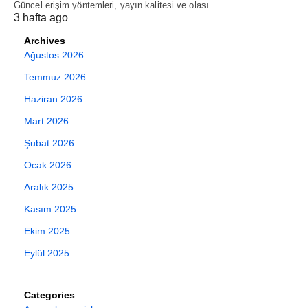
Güncel erişim yöntemleri, yayın kalitesi ve olası…
3 hafta ago
Archives
Ağustos 2026
Temmuz 2026
Haziran 2026
Mart 2026
Şubat 2026
Ocak 2026
Aralık 2025
Kasım 2025
Ekim 2025
Eylül 2025
Categories