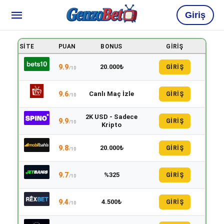
Giriş
SITE
PUAN
BONUS
GIRIŞ
9.9
20.000₺
GİRİŞ
/10
9.6
Canlı Maç İzle
GİRİŞ
/10
2K USD - Sadece
9.9
GİRİŞ
/10
Kripto
9.8
20.000₺
GİRİŞ
/10
9.7
%325
GİRİŞ
/10
9.4
4.500₺
GİRİŞ
/10