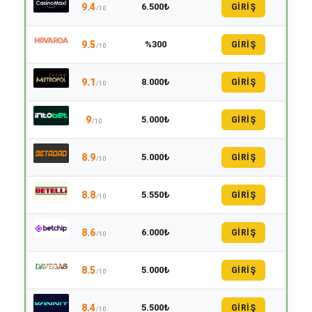
9.4
6.500₺
GİRİŞ
/10
9.5
%300
GİRİŞ
/10
9.1
8.000₺
GİRİŞ
/10
9
5.000₺
GİRİŞ
/10
8.9
5.000₺
GİRİŞ
/10
8.8
5.550₺
GİRİŞ
/10
8.6
6.000₺
GİRİŞ
/10
8.5
5.000₺
GİRİŞ
/10
8.4
5.500₺
GİRİŞ
/10