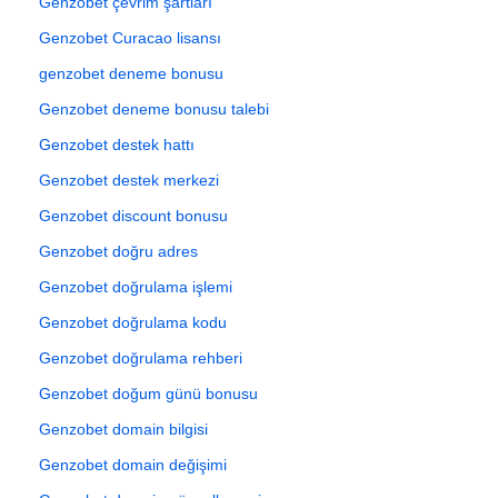
Genzobet çevrim şartları
Genzobet Curacao lisansı
genzobet deneme bonusu
Genzobet deneme bonusu talebi
Genzobet destek hattı
Genzobet destek merkezi
Genzobet discount bonusu
Genzobet doğru adres
Genzobet doğrulama işlemi
Genzobet doğrulama kodu
Genzobet doğrulama rehberi
Genzobet doğum günü bonusu
Genzobet domain bilgisi
Genzobet domain değişimi