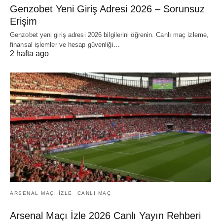
Genzobet Yeni Giriş Adresi 2026 – Sorunsuz
Erişim
Genzobet yeni giriş adresi 2026 bilgilerini öğrenin. Canlı maç izleme,
finansal işlemler ve hesap güvenliği…
2 hafta ago
ARSENAL MAÇI IZLE
CANLI MAÇ
Arsenal Maçı İzle 2026 Canlı Yayın Rehberi