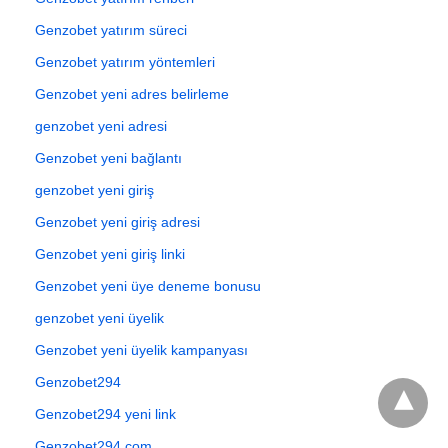
Genzobet yatırım süreci
Genzobet yatırım yöntemleri
Genzobet yeni adres belirleme
genzobet yeni adresi
Genzobet yeni bağlantı
genzobet yeni giriş
Genzobet yeni giriş adresi
Genzobet yeni giriş linki
Genzobet yeni üye deneme bonusu
genzobet yeni üyelik
Genzobet yeni üyelik kampanyası
Genzobet294
Genzobet294 yeni link
Genzobet294.com