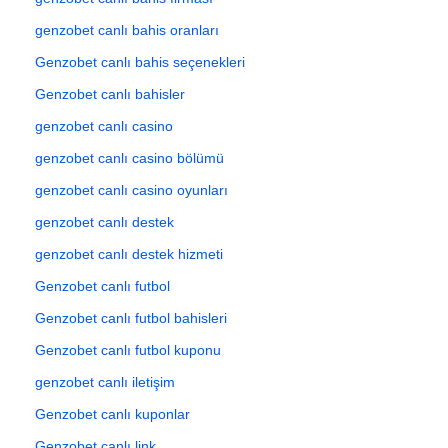
genzobet canlı bahis oranları
Genzobet canlı bahis seçenekleri
Genzobet canlı bahisler
genzobet canlı casino
genzobet canlı casino bölümü
genzobet canlı casino oyunları
genzobet canlı destek
genzobet canlı destek hizmeti
Genzobet canlı futbol
Genzobet canlı futbol bahisleri
Genzobet canlı futbol kuponu
genzobet canlı iletişim
Genzobet canlı kuponlar
Genzobet canlı link