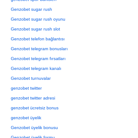
Genzobet sugar rush
Genzobet sugar rush oyunu
Genzobet sugar rush slot
Genzobet telefon bağlantısı
Genzobet telegram bonusları
Genzobet telegram fırsatları
Genzobet telegram kanalı
Genzobet turnuvalar
genzobet twitter
genzobet twitter adresi
genzobet ücretsiz bonus
genzobet üyelik
Genzobet üyelik bonusu
Genzobet üyelik formu