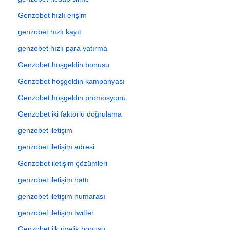
Genzobet hızlı erişim
genzobet hızlı kayıt
genzobet hızlı para yatırma
Genzobet hoşgeldin bonusu
Genzobet hoşgeldin kampanyası
Genzobet hoşgeldin promosyonu
Genzobet iki faktörlü doğrulama
genzobet iletişim
genzobet iletişim adresi
Genzobet iletişim çözümleri
genzobet iletişim hattı
genzobet iletişim numarası
genzobet iletişim twitter
Genzobet ilk üyelik bonusu