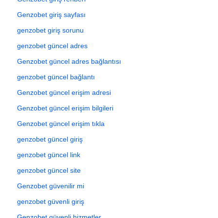
Genzobet giriş sayfası
genzobet giriş sorunu
genzobet güncel adres
Genzobet güncel adres bağlantısı
genzobet güncel bağlantı
Genzobet güncel erişim adresi
Genzobet güncel erişim bilgileri
Genzobet güncel erişim tıkla
genzobet güncel giriş
genzobet güncel link
genzobet güncel site
Genzobet güvenilir mi
genzobet güvenli giriş
Genzobet güvenli hizmetler