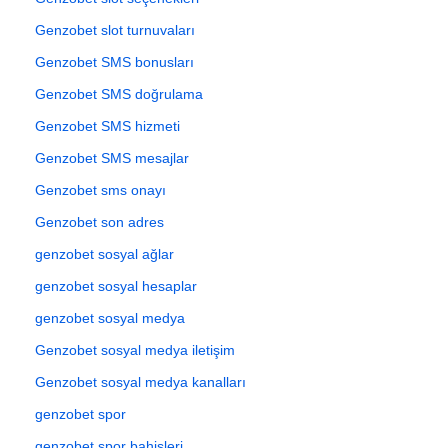
Genzobet slot turnuvaları
Genzobet SMS bonusları
Genzobet SMS doğrulama
Genzobet SMS hizmeti
Genzobet SMS mesajlar
Genzobet sms onayı
Genzobet son adres
genzobet sosyal ağlar
genzobet sosyal hesaplar
genzobet sosyal medya
Genzobet sosyal medya iletişim
Genzobet sosyal medya kanalları
genzobet spor
genzobet spor bahisleri