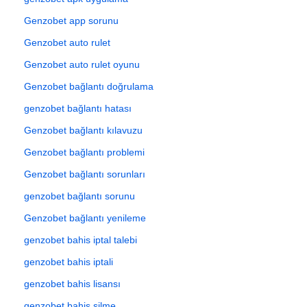
Genzobet app sorunu
Genzobet auto rulet
Genzobet auto rulet oyunu
Genzobet bağlantı doğrulama
genzobet bağlantı hatası
Genzobet bağlantı kılavuzu
Genzobet bağlantı problemi
Genzobet bağlantı sorunları
genzobet bağlantı sorunu
Genzobet bağlantı yenileme
genzobet bahis iptal talebi
genzobet bahis iptali
genzobet bahis lisansı
genzobet bahis silme