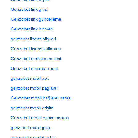
Genzobet link girişi
Genzobet link güncelleme
Genzobet link hizmeti
genzobet lisans bilgileri
Genzobet lisans kullanımı
Genzobet maksimum limit
Genzobet minimum limit
genzobet mobil apk
genzobet mobil bağlantı
Genzobet mobil bağlantı hatası
genzobet mobil erişim
Genzobet mobil erişim sorunu
genzobet mobil giriş
genzobet mobil girişler