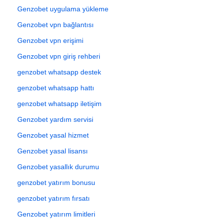
Genzobet uygulama yükleme
Genzobet vpn bağlantısı
Genzobet vpn erişimi
Genzobet vpn giriş rehberi
genzobet whatsapp destek
genzobet whatsapp hattı
genzobet whatsapp iletişim
Genzobet yardım servisi
Genzobet yasal hizmet
Genzobet yasal lisansı
Genzobet yasallık durumu
genzobet yatırım bonusu
genzobet yatırım fırsatı
Genzobet yatırım limitleri