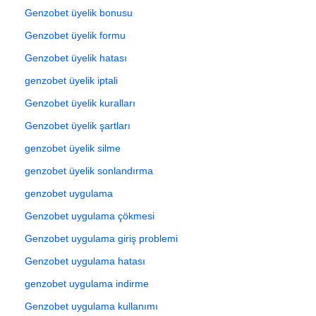
Genzobet üyelik bonusu
Genzobet üyelik formu
Genzobet üyelik hatası
genzobet üyelik iptali
Genzobet üyelik kuralları
Genzobet üyelik şartları
genzobet üyelik silme
genzobet üyelik sonlandırma
genzobet uygulama
Genzobet uygulama çökmesi
Genzobet uygulama giriş problemi
Genzobet uygulama hatası
genzobet uygulama indirme
Genzobet uygulama kullanımı