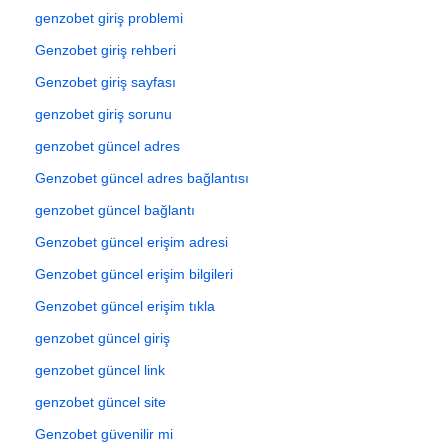
genzobet giriş problemi
Genzobet giriş rehberi
Genzobet giriş sayfası
genzobet giriş sorunu
genzobet güncel adres
Genzobet güncel adres bağlantısı
genzobet güncel bağlantı
Genzobet güncel erişim adresi
Genzobet güncel erişim bilgileri
Genzobet güncel erişim tıkla
genzobet güncel giriş
genzobet güncel link
genzobet güncel site
Genzobet güvenilir mi