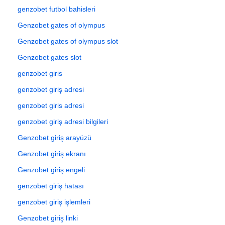
genzobet futbol bahisleri
Genzobet gates of olympus
Genzobet gates of olympus slot
Genzobet gates slot
genzobet giris
genzobet giriş adresi
genzobet giris adresi
genzobet giriş adresi bilgileri
Genzobet giriş arayüzü
Genzobet giriş ekranı
Genzobet giriş engeli
genzobet giriş hatası
genzobet giriş işlemleri
Genzobet giriş linki