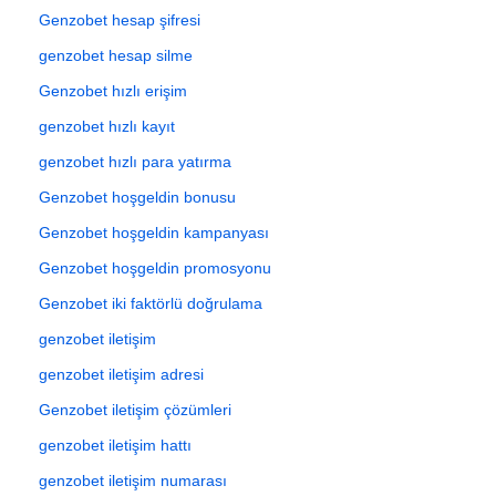
Genzobet hesap şifresi
genzobet hesap silme
Genzobet hızlı erişim
genzobet hızlı kayıt
genzobet hızlı para yatırma
Genzobet hoşgeldin bonusu
Genzobet hoşgeldin kampanyası
Genzobet hoşgeldin promosyonu
Genzobet iki faktörlü doğrulama
genzobet iletişim
genzobet iletişim adresi
Genzobet iletişim çözümleri
genzobet iletişim hattı
genzobet iletişim numarası