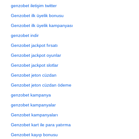
genzobet iletişim twitter
Genzobet ilk üyelik bonusu
Genzobet ilk üyelik kampanyası
genzobet indir
Genzobet jackpot fırsatı
Genzobet jackpot oyunlar
Genzobet jackpot slotlar
Genzobet jeton cüzdan
Genzobet jeton cüzdan ödeme
genzobet kampanya
genzobet kampanyalar
Genzobet kampanyaları
Genzobet kart ile para yatırma
Genzobet kayıp bonusu