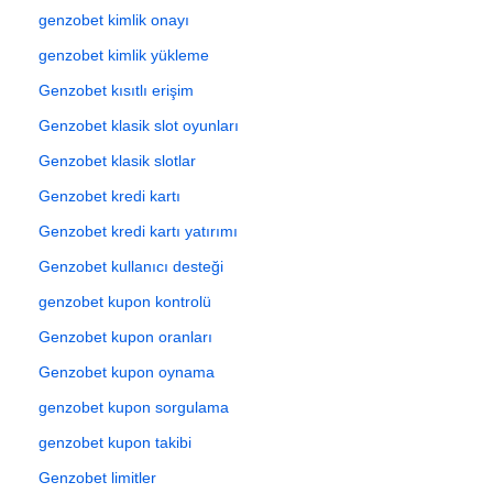
genzobet kimlik onayı
genzobet kimlik yükleme
Genzobet kısıtlı erişim
Genzobet klasik slot oyunları
Genzobet klasik slotlar
Genzobet kredi kartı
Genzobet kredi kartı yatırımı
Genzobet kullanıcı desteği
genzobet kupon kontrolü
Genzobet kupon oranları
Genzobet kupon oynama
genzobet kupon sorgulama
genzobet kupon takibi
Genzobet limitler