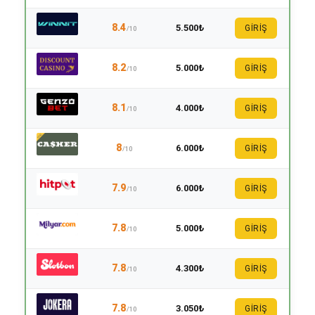
8.4
5.500₺
GİRİŞ
/10
8.2
5.000₺
GİRİŞ
/10
8.1
4.000₺
GİRİŞ
/10
8
6.000₺
GİRİŞ
/10
7.9
6.000₺
GİRİŞ
/10
7.8
5.000₺
GİRİŞ
/10
7.8
4.300₺
GİRİŞ
/10
7.8
3.050₺
GİRİŞ
/10