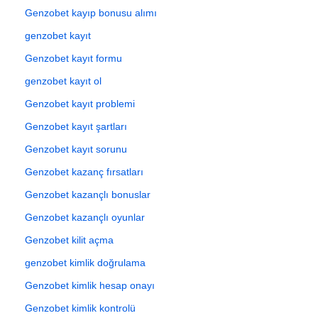
Genzobet kayıp bonusu alımı
genzobet kayıt
Genzobet kayıt formu
genzobet kayıt ol
Genzobet kayıt problemi
Genzobet kayıt şartları
Genzobet kayıt sorunu
Genzobet kazanç fırsatları
Genzobet kazançlı bonuslar
Genzobet kazançlı oyunlar
Genzobet kilit açma
genzobet kimlik doğrulama
Genzobet kimlik hesap onayı
Genzobet kimlik kontrolü