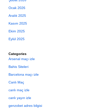
Ocak 2026
Aralık 2025
Kasım 2025
Ekim 2025
Eylül 2025
Categories
Arsenal maçı izle
Bahis Siteleri
Barcelona maçı izle
Canlı Maç
canlı maç izle
canlı yayın izle
genzobet adres bilgisi