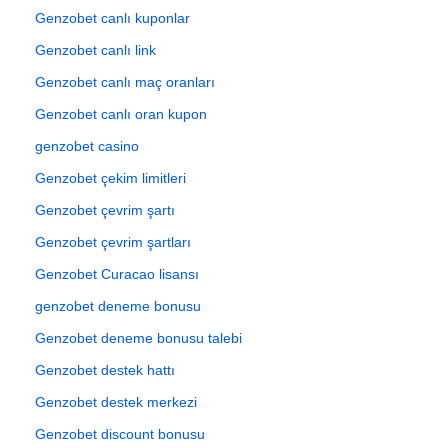
Genzobet canlı kuponlar
Genzobet canlı link
Genzobet canlı maç oranları
Genzobet canlı oran kupon
genzobet casino
Genzobet çekim limitleri
Genzobet çevrim şartı
Genzobet çevrim şartları
Genzobet Curacao lisansı
genzobet deneme bonusu
Genzobet deneme bonusu talebi
Genzobet destek hattı
Genzobet destek merkezi
Genzobet discount bonusu