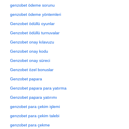
genzobet ödeme sorunu
genzobet ödeme yöntemleri
Genzobet ödüllü oyunlar
Genzobet ödüllü turnuvalar
Genzobet onay kılavuzu
Genzobet onay kodu
Genzobet onay süreci
Genzobet özel bonuslar
Genzobet papara
Genzobet papara para yatırma
Genzobet papara yatırımı
genzobet para çekim işlemi
genzobet para çekim talebi
genzobet para çekme