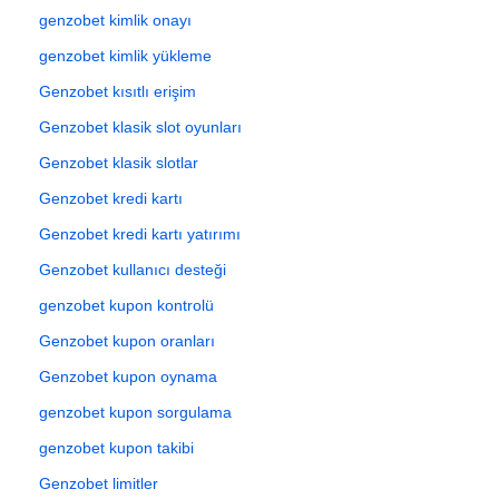
genzobet kimlik onayı
genzobet kimlik yükleme
Genzobet kısıtlı erişim
Genzobet klasik slot oyunları
Genzobet klasik slotlar
Genzobet kredi kartı
Genzobet kredi kartı yatırımı
Genzobet kullanıcı desteği
genzobet kupon kontrolü
Genzobet kupon oranları
Genzobet kupon oynama
genzobet kupon sorgulama
genzobet kupon takibi
Genzobet limitler