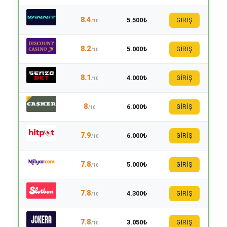
8.4
5.500₺
GİRİŞ
/10
8.2
5.000₺
GİRİŞ
/10
8.1
4.000₺
GİRİŞ
/10
8
6.000₺
GİRİŞ
/10
7.9
6.000₺
GİRİŞ
/10
7.8
5.000₺
GİRİŞ
/10
7.8
4.300₺
GİRİŞ
/10
7.8
3.050₺
GİRİŞ
/10