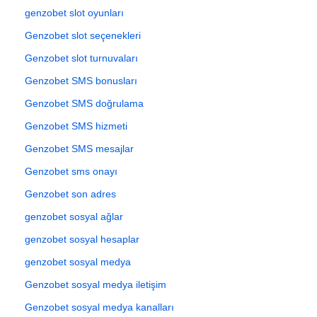
genzobet slot oyunları
Genzobet slot seçenekleri
Genzobet slot turnuvaları
Genzobet SMS bonusları
Genzobet SMS doğrulama
Genzobet SMS hizmeti
Genzobet SMS mesajlar
Genzobet sms onayı
Genzobet son adres
genzobet sosyal ağlar
genzobet sosyal hesaplar
genzobet sosyal medya
Genzobet sosyal medya iletişim
Genzobet sosyal medya kanalları