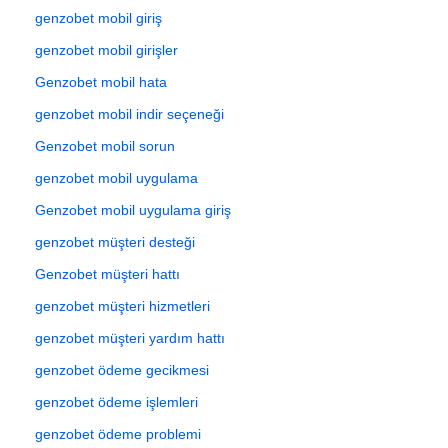
genzobet mobil giriş
genzobet mobil girişler
Genzobet mobil hata
genzobet mobil indir seçeneği
Genzobet mobil sorun
genzobet mobil uygulama
Genzobet mobil uygulama giriş
genzobet müşteri desteği
Genzobet müşteri hattı
genzobet müşteri hizmetleri
genzobet müşteri yardım hattı
genzobet ödeme gecikmesi
genzobet ödeme işlemleri
genzobet ödeme problemi