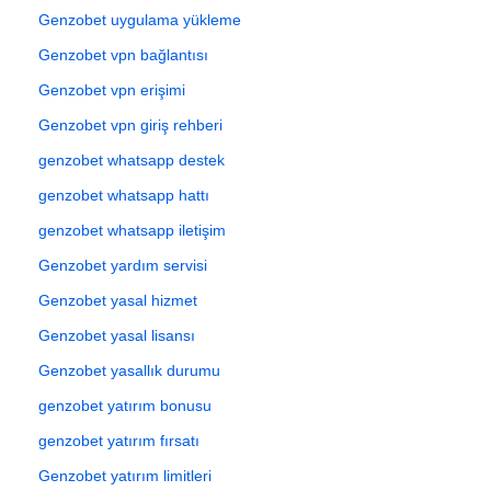
Genzobet uygulama yükleme
Genzobet vpn bağlantısı
Genzobet vpn erişimi
Genzobet vpn giriş rehberi
genzobet whatsapp destek
genzobet whatsapp hattı
genzobet whatsapp iletişim
Genzobet yardım servisi
Genzobet yasal hizmet
Genzobet yasal lisansı
Genzobet yasallık durumu
genzobet yatırım bonusu
genzobet yatırım fırsatı
Genzobet yatırım limitleri