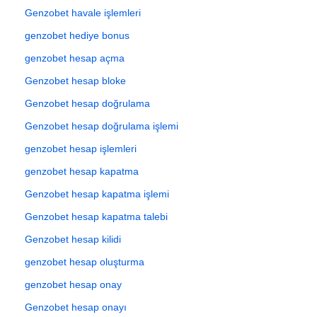
Genzobet havale işlemleri
genzobet hediye bonus
genzobet hesap açma
Genzobet hesap bloke
Genzobet hesap doğrulama
Genzobet hesap doğrulama işlemi
genzobet hesap işlemleri
genzobet hesap kapatma
Genzobet hesap kapatma işlemi
Genzobet hesap kapatma talebi
Genzobet hesap kilidi
genzobet hesap oluşturma
genzobet hesap onay
Genzobet hesap onayı