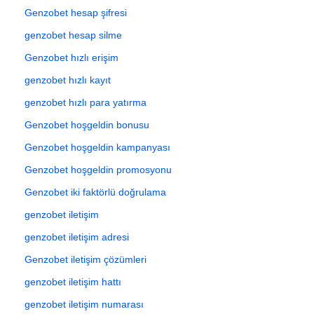
Genzobet hesap şifresi
genzobet hesap silme
Genzobet hızlı erişim
genzobet hızlı kayıt
genzobet hızlı para yatırma
Genzobet hoşgeldin bonusu
Genzobet hoşgeldin kampanyası
Genzobet hoşgeldin promosyonu
Genzobet iki faktörlü doğrulama
genzobet iletişim
genzobet iletişim adresi
Genzobet iletişim çözümleri
genzobet iletişim hattı
genzobet iletişim numarası