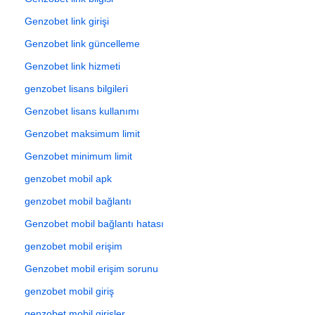
Genzobet link girişi
Genzobet link güncelleme
Genzobet link hizmeti
genzobet lisans bilgileri
Genzobet lisans kullanımı
Genzobet maksimum limit
Genzobet minimum limit
genzobet mobil apk
genzobet mobil bağlantı
Genzobet mobil bağlantı hatası
genzobet mobil erişim
Genzobet mobil erişim sorunu
genzobet mobil giriş
genzobet mobil girişler