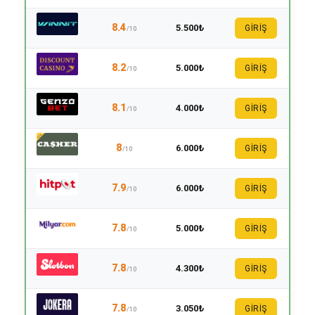
8.4
5.500₺
GİRİŞ
/10
8.2
5.000₺
GİRİŞ
/10
8.1
4.000₺
GİRİŞ
/10
8
6.000₺
GİRİŞ
/10
7.9
6.000₺
GİRİŞ
/10
7.8
5.000₺
GİRİŞ
/10
7.8
4.300₺
GİRİŞ
/10
7.8
3.050₺
GİRİŞ
/10