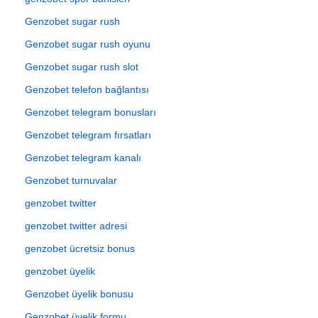
Genzobet sugar rush
Genzobet sugar rush oyunu
Genzobet sugar rush slot
Genzobet telefon bağlantısı
Genzobet telegram bonusları
Genzobet telegram fırsatları
Genzobet telegram kanalı
Genzobet turnuvalar
genzobet twitter
genzobet twitter adresi
genzobet ücretsiz bonus
genzobet üyelik
Genzobet üyelik bonusu
Genzobet üyelik formu