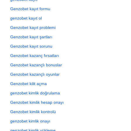
Genzobet kayıt formu
genzobet kayıt ol
Genzobet kayıt problemi
Genzobet kayıt şartları
Genzobet kayıt sorunu
Genzobet kazanç fırsatları
Genzobet kazançlı bonuslar
Genzobet kazançlı oyunlar
Genzobet kilit açma
genzobet kimlik doğrulama
Genzobet kimlik hesap onayı
Genzobet kimlik kontrolü
genzobet kimlik onayı
genzobet kimlik yükleme