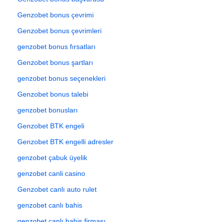
Genzobet bonus çevrimi
Genzobet bonus çevrimleri
genzobet bonus fırsatları
Genzobet bonus şartları
genzobet bonus seçenekleri
Genzobet bonus talebi
genzobet bonusları
Genzobet BTK engeli
Genzobet BTK engelli adresler
genzobet çabuk üyelik
genzobet canli casino
Genzobet canlı auto rulet
genzobet canlı bahis
genzobet canlı bahis firması