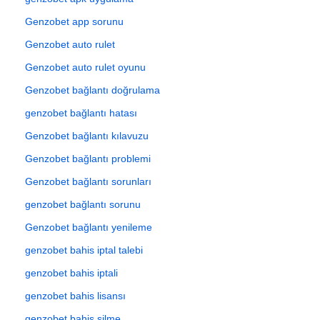
Genzobet app sorunu
Genzobet auto rulet
Genzobet auto rulet oyunu
Genzobet bağlantı doğrulama
genzobet bağlantı hatası
Genzobet bağlantı kılavuzu
Genzobet bağlantı problemi
Genzobet bağlantı sorunları
genzobet bağlantı sorunu
Genzobet bağlantı yenileme
genzobet bahis iptal talebi
genzobet bahis iptali
genzobet bahis lisansı
genzobet bahis silme