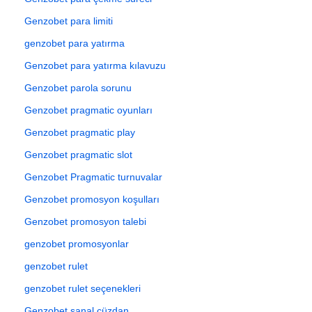
Genzobet para limiti
genzobet para yatırma
Genzobet para yatırma kılavuzu
Genzobet parola sorunu
Genzobet pragmatic oyunları
Genzobet pragmatic play
Genzobet pragmatic slot
Genzobet Pragmatic turnuvalar
Genzobet promosyon koşulları
Genzobet promosyon talebi
genzobet promosyonlar
genzobet rulet
genzobet rulet seçenekleri
Genzobet sanal cüzdan