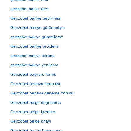
genzobet bahis sitesi
Genzobet bakiye gecikmesi
Genzobet bakiye görünmüyor
genzobet bakiye güncelleme
Genzobet bakiye problemi
genzobet bakiye sorunu
genzobet bakiye yenileme
Genzobet başvuru formu
Genzobet bedava bonuslar
Genzobet bedava deneme bonusu
Genzobet belge doğrulama
Genzobet belge işlemleri
Genzobet belge onayı
Genzobet bonus başvurusu