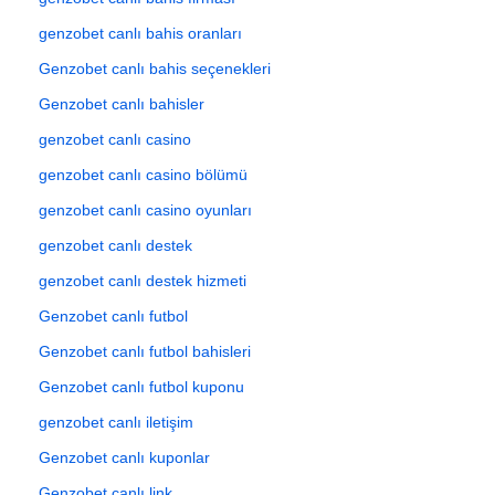
genzobet canlı bahis oranları
Genzobet canlı bahis seçenekleri
Genzobet canlı bahisler
genzobet canlı casino
genzobet canlı casino bölümü
genzobet canlı casino oyunları
genzobet canlı destek
genzobet canlı destek hizmeti
Genzobet canlı futbol
Genzobet canlı futbol bahisleri
Genzobet canlı futbol kuponu
genzobet canlı iletişim
Genzobet canlı kuponlar
Genzobet canlı link