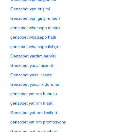
Genzobet vpn erişimi
Genzobet vpn giriş rehberi
genzobet whatsapp destek
genzobet whatsapp hattı
genzobet whatsapp iletişim
Genzobet yardım servisi
Genzobet yasal hizmet
Genzobet yasal lisansı
Genzobet yasallık durumu
genzobet yatırım bonusu
genzobet yatırım fırsatı
Genzobet yatırım limitleri
genzobet yatırım promosyonu
Genzobet yatırım rehberi