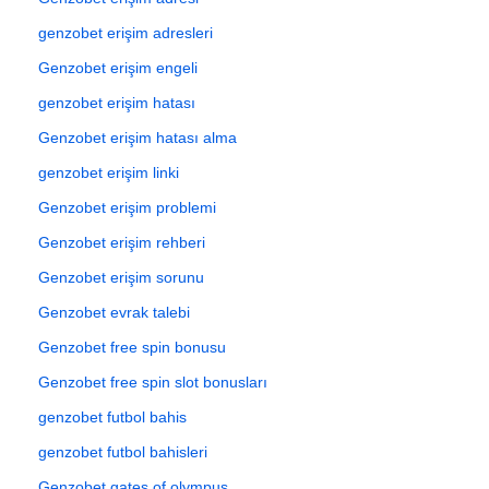
genzobet erişim adresleri
Genzobet erişim engeli
genzobet erişim hatası
Genzobet erişim hatası alma
genzobet erişim linki
Genzobet erişim problemi
Genzobet erişim rehberi
Genzobet erişim sorunu
Genzobet evrak talebi
Genzobet free spin bonusu
Genzobet free spin slot bonusları
genzobet futbol bahis
genzobet futbol bahisleri
Genzobet gates of olympus