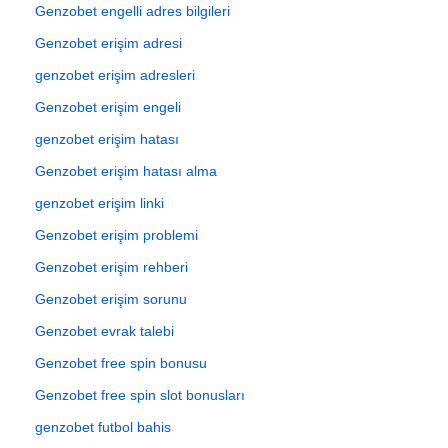
Genzobet engelli adres bilgileri
Genzobet erişim adresi
genzobet erişim adresleri
Genzobet erişim engeli
genzobet erişim hatası
Genzobet erişim hatası alma
genzobet erişim linki
Genzobet erişim problemi
Genzobet erişim rehberi
Genzobet erişim sorunu
Genzobet evrak talebi
Genzobet free spin bonusu
Genzobet free spin slot bonusları
genzobet futbol bahis