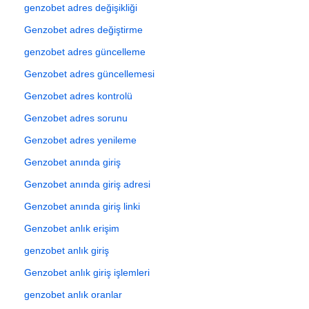
genzobet adres değişikliği
Genzobet adres değiştirme
genzobet adres güncelleme
Genzobet adres güncellemesi
Genzobet adres kontrolü
Genzobet adres sorunu
Genzobet adres yenileme
Genzobet anında giriş
Genzobet anında giriş adresi
Genzobet anında giriş linki
Genzobet anlık erişim
genzobet anlık giriş
Genzobet anlık giriş işlemleri
genzobet anlık oranlar