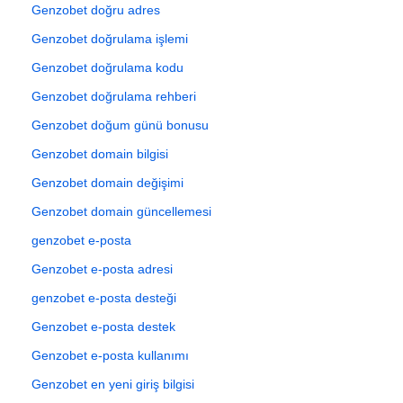
Genzobet doğru adres
Genzobet doğrulama işlemi
Genzobet doğrulama kodu
Genzobet doğrulama rehberi
Genzobet doğum günü bonusu
Genzobet domain bilgisi
Genzobet domain değişimi
Genzobet domain güncellemesi
genzobet e-posta
Genzobet e-posta adresi
genzobet e-posta desteği
Genzobet e-posta destek
Genzobet e-posta kullanımı
Genzobet en yeni giriş bilgisi