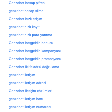
Genzobet hesap şifresi
genzobet hesap silme
Genzobet hızlı erişim
genzobet hızlı kayıt
genzobet hızlı para yatırma
Genzobet hoşgeldin bonusu
Genzobet hoşgeldin kampanyası
Genzobet hoşgeldin promosyonu
Genzobet iki faktörlü doğrulama
genzobet iletişim
genzobet iletişim adresi
Genzobet iletişim çözümleri
genzobet iletişim hattı
genzobet iletişim numarası