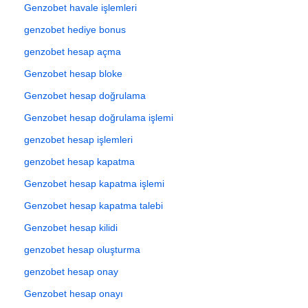
Genzobet havale işlemleri
genzobet hediye bonus
genzobet hesap açma
Genzobet hesap bloke
Genzobet hesap doğrulama
Genzobet hesap doğrulama işlemi
genzobet hesap işlemleri
genzobet hesap kapatma
Genzobet hesap kapatma işlemi
Genzobet hesap kapatma talebi
Genzobet hesap kilidi
genzobet hesap oluşturma
genzobet hesap onay
Genzobet hesap onayı