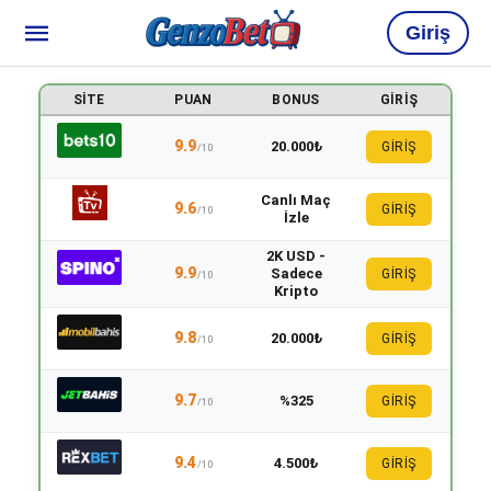
Giriş
SITE
PUAN
BONUS
GIRIŞ
9.9
20.000₺
GİRİŞ
/10
Canlı Maç
9.6
GİRİŞ
/10
İzle
2K USD -
9.9
Sadece
GİRİŞ
/10
Kripto
9.8
20.000₺
GİRİŞ
/10
9.7
%325
GİRİŞ
/10
9.4
4.500₺
GİRİŞ
/10