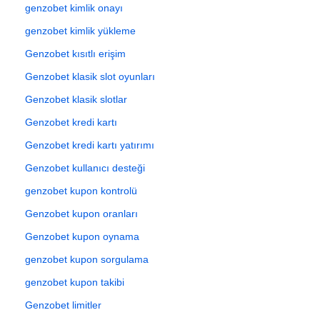
genzobet kimlik onayı
genzobet kimlik yükleme
Genzobet kısıtlı erişim
Genzobet klasik slot oyunları
Genzobet klasik slotlar
Genzobet kredi kartı
Genzobet kredi kartı yatırımı
Genzobet kullanıcı desteği
genzobet kupon kontrolü
Genzobet kupon oranları
Genzobet kupon oynama
genzobet kupon sorgulama
genzobet kupon takibi
Genzobet limitler