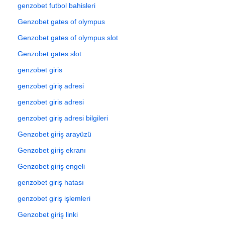
genzobet futbol bahisleri
Genzobet gates of olympus
Genzobet gates of olympus slot
Genzobet gates slot
genzobet giris
genzobet giriş adresi
genzobet giris adresi
genzobet giriş adresi bilgileri
Genzobet giriş arayüzü
Genzobet giriş ekranı
Genzobet giriş engeli
genzobet giriş hatası
genzobet giriş işlemleri
Genzobet giriş linki