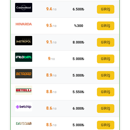
9.4
6.500₺
GİRİŞ
/10
9.5
%300
GİRİŞ
/10
9.1
8.000₺
GİRİŞ
/10
9
5.000₺
GİRİŞ
/10
8.9
5.000₺
GİRİŞ
/10
8.8
5.550₺
GİRİŞ
/10
8.6
6.000₺
GİRİŞ
/10
8.5
5.000₺
GİRİŞ
/10