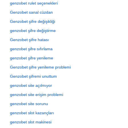
genzobet rulet seçenekleri
Genzobet sanal cüzdan
Genzobet şifre değişikliği
genzobet şifre değiştirme
Genzobet şifre hatası
genzobet şifre sıfırlama
genzobet şifre yenileme
Genzobet şifre yenileme problemi
Genzobet şifremi unuttum
genzobet site açılmıyor
genzobet site erişim problemi
genzobet site sorunu
genzobet slot kazançları
genzobet slot makinesi