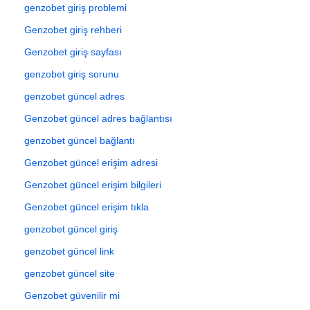
genzobet giriş problemi
Genzobet giriş rehberi
Genzobet giriş sayfası
genzobet giriş sorunu
genzobet güncel adres
Genzobet güncel adres bağlantısı
genzobet güncel bağlantı
Genzobet güncel erişim adresi
Genzobet güncel erişim bilgileri
Genzobet güncel erişim tıkla
genzobet güncel giriş
genzobet güncel link
genzobet güncel site
Genzobet güvenilir mi