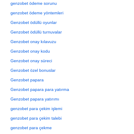
genzobet ödeme sorunu
genzobet ödeme yöntemleri
Genzobet ödüllü oyunlar
Genzobet ödüllü turnuvalar
Genzobet onay kılavuzu
Genzobet onay kodu
Genzobet onay süreci
Genzobet özel bonuslar
Genzobet papara
Genzobet papara para yatırma
Genzobet papara yatırımı
genzobet para çekim işlemi
genzobet para çekim talebi
genzobet para çekme