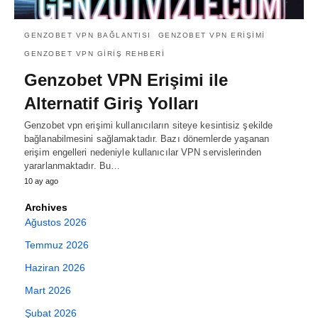
GENZOBET VPN BAĞLANTISI
GENZOBET VPN ERIŞIMI
GENZOBET VPN GIRIŞ REHBERI
Genzobet VPN Erişimi ile
Alternatif Giriş Yolları
Genzobet vpn erişimi kullanıcıların siteye kesintisiz şekilde
bağlanabilmesini sağlamaktadır. Bazı dönemlerde yaşanan
erişim engelleri nedeniyle kullanıcılar VPN servislerinden
yararlanmaktadır. Bu…
10 ay ago
Archives
Ağustos 2026
Temmuz 2026
Haziran 2026
Mart 2026
Şubat 2026