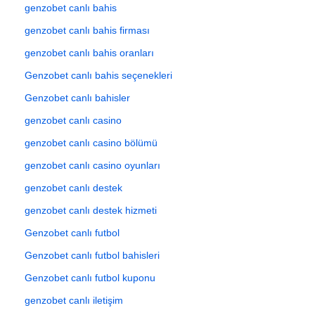
genzobet canlı bahis
genzobet canlı bahis firması
genzobet canlı bahis oranları
Genzobet canlı bahis seçenekleri
Genzobet canlı bahisler
genzobet canlı casino
genzobet canlı casino bölümü
genzobet canlı casino oyunları
genzobet canlı destek
genzobet canlı destek hizmeti
Genzobet canlı futbol
Genzobet canlı futbol bahisleri
Genzobet canlı futbol kuponu
genzobet canlı iletişim