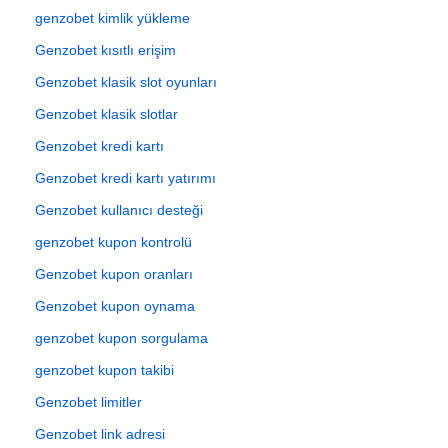
genzobet kimlik yükleme
Genzobet kısıtlı erişim
Genzobet klasik slot oyunları
Genzobet klasik slotlar
Genzobet kredi kartı
Genzobet kredi kartı yatırımı
Genzobet kullanıcı desteği
genzobet kupon kontrolü
Genzobet kupon oranları
Genzobet kupon oynama
genzobet kupon sorgulama
genzobet kupon takibi
Genzobet limitler
Genzobet link adresi