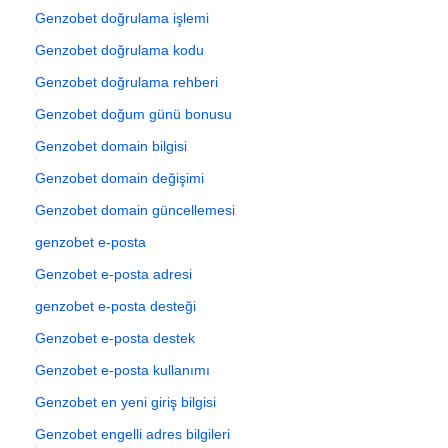
Genzobet doğrulama işlemi
Genzobet doğrulama kodu
Genzobet doğrulama rehberi
Genzobet doğum günü bonusu
Genzobet domain bilgisi
Genzobet domain değişimi
Genzobet domain güncellemesi
genzobet e-posta
Genzobet e-posta adresi
genzobet e-posta desteği
Genzobet e-posta destek
Genzobet e-posta kullanımı
Genzobet en yeni giriş bilgisi
Genzobet engelli adres bilgileri