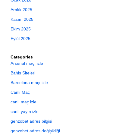
Aralık 2025
Kasım 2025
Ekim 2025
Eylül 2025
Categories
Arsenal maçı izle
Bahis Siteleri
Barcelona maçı izle
Canlı Maç
canlı maç izle
canlı yayın izle
genzobet adres bilgisi
genzobet adres değişikliği