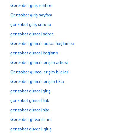
Genzobet giriş rehberi
Genzobet giriş sayfası
genzobet giriş sorunu
genzobet güncel adres
Genzobet güncel adres bağlantısı
genzobet güncel bağlantı
Genzobet güncel erişim adresi
Genzobet güncel erişim bilgileri
Genzobet güncel erişim tıkla
genzobet güncel giriş
genzobet güncel link
genzobet güncel site
Genzobet güvenilir mi
genzobet güvenli giriş