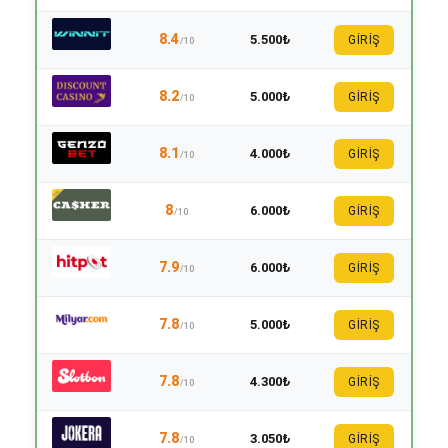
8.4
5.500₺
GİRİŞ
/10
8.2
5.000₺
GİRİŞ
/10
8.1
4.000₺
GİRİŞ
/10
8
6.000₺
GİRİŞ
/10
7.9
6.000₺
GİRİŞ
/10
7.8
5.000₺
GİRİŞ
/10
7.8
4.300₺
GİRİŞ
/10
7.8
3.050₺
GİRİŞ
/10