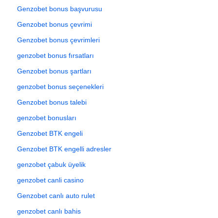
Genzobet bonus başvurusu
Genzobet bonus çevrimi
Genzobet bonus çevrimleri
genzobet bonus fırsatları
Genzobet bonus şartları
genzobet bonus seçenekleri
Genzobet bonus talebi
genzobet bonusları
Genzobet BTK engeli
Genzobet BTK engelli adresler
genzobet çabuk üyelik
genzobet canli casino
Genzobet canlı auto rulet
genzobet canlı bahis