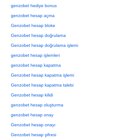
genzobet hediye bonus
genzobet hesap açma
Genzobet hesap bloke
Genzobet hesap doğrulama
Genzobet hesap doğrulama işlemi
genzobet hesap işlemleri
genzobet hesap kapatma
Genzobet hesap kapatma işlemi
Genzobet hesap kapatma talebi
Genzobet hesap kilidi
genzobet hesap oluşturma
genzobet hesap onay
Genzobet hesap onayı
Genzobet hesap şifresi