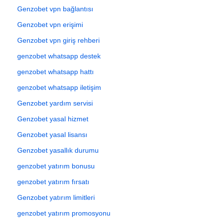
Genzobet vpn bağlantısı
Genzobet vpn erişimi
Genzobet vpn giriş rehberi
genzobet whatsapp destek
genzobet whatsapp hattı
genzobet whatsapp iletişim
Genzobet yardım servisi
Genzobet yasal hizmet
Genzobet yasal lisansı
Genzobet yasallık durumu
genzobet yatırım bonusu
genzobet yatırım fırsatı
Genzobet yatırım limitleri
genzobet yatırım promosyonu