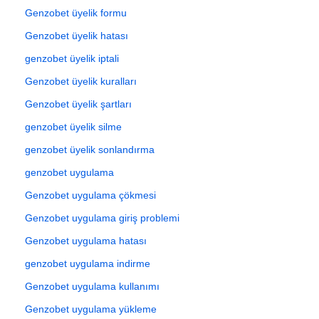
Genzobet üyelik formu
Genzobet üyelik hatası
genzobet üyelik iptali
Genzobet üyelik kuralları
Genzobet üyelik şartları
genzobet üyelik silme
genzobet üyelik sonlandırma
genzobet uygulama
Genzobet uygulama çökmesi
Genzobet uygulama giriş problemi
Genzobet uygulama hatası
genzobet uygulama indirme
Genzobet uygulama kullanımı
Genzobet uygulama yükleme