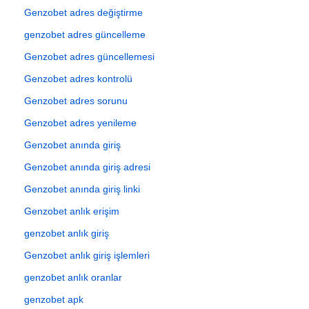
Genzobet adres değiştirme
genzobet adres güncelleme
Genzobet adres güncellemesi
Genzobet adres kontrolü
Genzobet adres sorunu
Genzobet adres yenileme
Genzobet anında giriş
Genzobet anında giriş adresi
Genzobet anında giriş linki
Genzobet anlık erişim
genzobet anlık giriş
Genzobet anlık giriş işlemleri
genzobet anlık oranlar
genzobet apk