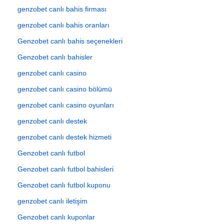
genzobet canlı bahis firması
genzobet canlı bahis oranları
Genzobet canlı bahis seçenekleri
Genzobet canlı bahisler
genzobet canlı casino
genzobet canlı casino bölümü
genzobet canlı casino oyunları
genzobet canlı destek
genzobet canlı destek hizmeti
Genzobet canlı futbol
Genzobet canlı futbol bahisleri
Genzobet canlı futbol kuponu
genzobet canlı iletişim
Genzobet canlı kuponlar