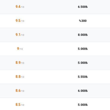
9.4
6.500₺
/10
9.5
%300
/10
9.1
8.000₺
/10
9
5.000₺
/10
8.9
5.000₺
/10
8.8
5.550₺
/10
8.6
6.000₺
/10
8.5
5.000₺
/10