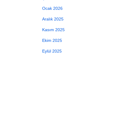
Ocak 2026
Aralık 2025
Kasım 2025
Ekim 2025
Eylül 2025