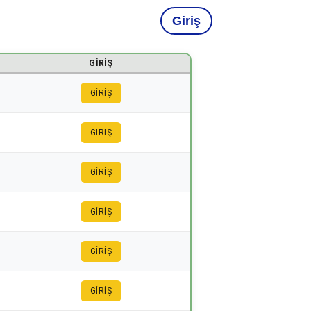
Giriş
GIRIŞ
GİRİŞ
GİRİŞ
GİRİŞ
GİRİŞ
GİRİŞ
GİRİŞ