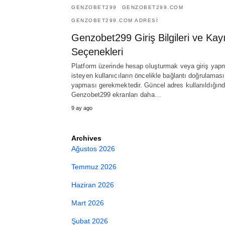
GENZOBET299
GENZOBET299.COM
GENZOBET299.COM ADRESI
Genzobet299 Giriş Bilgileri ve Kayı
Seçenekleri
Platform üzerinde hesap oluşturmak veya giriş yap
isteyen kullanıcıların öncelikle bağlantı doğrulaması
yapması gerekmektedir. Güncel adres kullanıldığın
Genzobet299 ekranları daha…
9 ay ago
Archives
Ağustos 2026
Temmuz 2026
Haziran 2026
Mart 2026
Şubat 2026