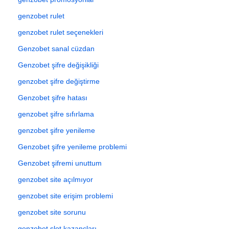
genzobet rulet
genzobet rulet seçenekleri
Genzobet sanal cüzdan
Genzobet şifre değişikliği
genzobet şifre değiştirme
Genzobet şifre hatası
genzobet şifre sıfırlama
genzobet şifre yenileme
Genzobet şifre yenileme problemi
Genzobet şifremi unuttum
genzobet site açılmıyor
genzobet site erişim problemi
genzobet site sorunu
genzobet slot kazançları