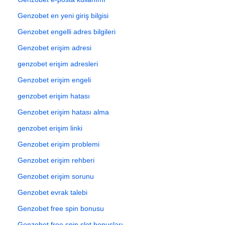
Genzobet en yeni giriş bilgisi
Genzobet engelli adres bilgileri
Genzobet erişim adresi
genzobet erişim adresleri
Genzobet erişim engeli
genzobet erişim hatası
Genzobet erişim hatası alma
genzobet erişim linki
Genzobet erişim problemi
Genzobet erişim rehberi
Genzobet erişim sorunu
Genzobet evrak talebi
Genzobet free spin bonusu
Genzobet free spin slot bonusları