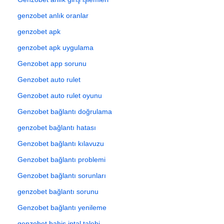
genzobet anlık oranlar
genzobet apk
genzobet apk uygulama
Genzobet app sorunu
Genzobet auto rulet
Genzobet auto rulet oyunu
Genzobet bağlantı doğrulama
genzobet bağlantı hatası
Genzobet bağlantı kılavuzu
Genzobet bağlantı problemi
Genzobet bağlantı sorunları
genzobet bağlantı sorunu
Genzobet bağlantı yenileme
genzobet bahis iptal talebi