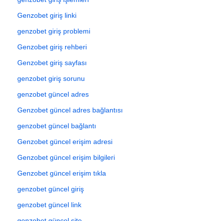
Genzobet giriş linki
genzobet giriş problemi
Genzobet giriş rehberi
Genzobet giriş sayfası
genzobet giriş sorunu
genzobet güncel adres
Genzobet güncel adres bağlantısı
genzobet güncel bağlantı
Genzobet güncel erişim adresi
Genzobet güncel erişim bilgileri
Genzobet güncel erişim tıkla
genzobet güncel giriş
genzobet güncel link
genzobet güncel site