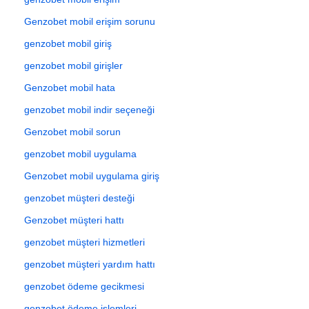
Genzobet mobil erişim sorunu
genzobet mobil giriş
genzobet mobil girişler
Genzobet mobil hata
genzobet mobil indir seçeneği
Genzobet mobil sorun
genzobet mobil uygulama
Genzobet mobil uygulama giriş
genzobet müşteri desteği
Genzobet müşteri hattı
genzobet müşteri hizmetleri
genzobet müşteri yardım hattı
genzobet ödeme gecikmesi
genzobet ödeme işlemleri