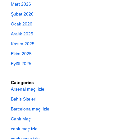
Mart 2026
Şubat 2026
Ocak 2026
Aralık 2025
Kasım 2025
Ekim 2025
Eylül 2025
Categories
Arsenal maçı izle
Bahis Siteleri
Barcelona maçı izle
Canlı Maç
canlı maç izle
canlı yayın izle