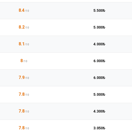
8.4
5.500₺
/10
8.2
5.000₺
/10
8.1
4.000₺
/10
8
6.000₺
/10
7.9
6.000₺
/10
7.8
5.000₺
/10
7.8
4.300₺
/10
7.8
3.050₺
/10