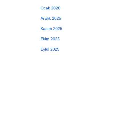
Ocak 2026
Aralık 2025
Kasım 2025
Ekim 2025
Eylül 2025