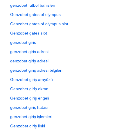
genzobet futbol bahisleri
Genzobet gates of olympus
Genzobet gates of olympus slot
Genzobet gates slot
genzobet giris
genzobet giris adresi
genzobet giriş adresi
genzobet giriş adresi bilgileri
Genzobet giriş arayüzü
Genzobet giriş ekranı
Genzobet giriş engeli
genzobet giriş hatası
genzobet giriş işlemleri
Genzobet giriş linki