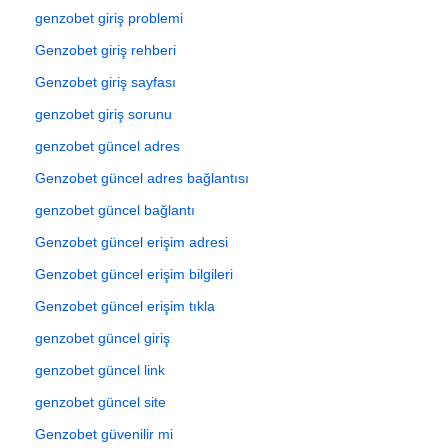
genzobet giriş problemi
Genzobet giriş rehberi
Genzobet giriş sayfası
genzobet giriş sorunu
genzobet güncel adres
Genzobet güncel adres bağlantısı
genzobet güncel bağlantı
Genzobet güncel erişim adresi
Genzobet güncel erişim bilgileri
Genzobet güncel erişim tıkla
genzobet güncel giriş
genzobet güncel link
genzobet güncel site
Genzobet güvenilir mi