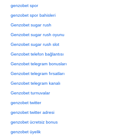
genzobet spor
genzobet spor bahisleri
Genzobet sugar rush
Genzobet sugar rush oyunu
Genzobet sugar rush slot
Genzobet telefon bağlantısı
Genzobet telegram bonusları
Genzobet telegram fırsatları
Genzobet telegram kanalı
Genzobet turnuvalar
genzobet twitter
genzobet twitter adresi
genzobet ücretsiz bonus
genzobet üyelik