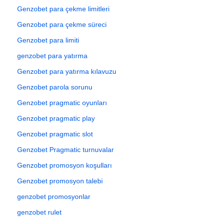
Genzobet para çekme limitleri
Genzobet para çekme süreci
Genzobet para limiti
genzobet para yatırma
Genzobet para yatırma kılavuzu
Genzobet parola sorunu
Genzobet pragmatic oyunları
Genzobet pragmatic play
Genzobet pragmatic slot
Genzobet Pragmatic turnuvalar
Genzobet promosyon koşulları
Genzobet promosyon talebi
genzobet promosyonlar
genzobet rulet