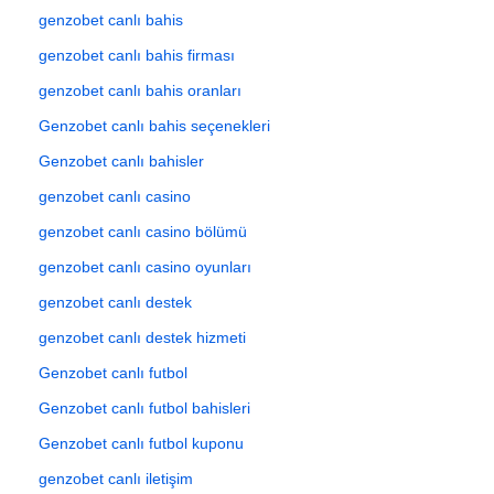
genzobet canlı bahis
genzobet canlı bahis firması
genzobet canlı bahis oranları
Genzobet canlı bahis seçenekleri
Genzobet canlı bahisler
genzobet canlı casino
genzobet canlı casino bölümü
genzobet canlı casino oyunları
genzobet canlı destek
genzobet canlı destek hizmeti
Genzobet canlı futbol
Genzobet canlı futbol bahisleri
Genzobet canlı futbol kuponu
genzobet canlı iletişim