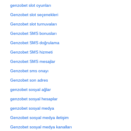
genzobet slot oyunları
Genzobet slot seçenekleri
Genzobet slot turnuvaları
Genzobet SMS bonusları
Genzobet SMS doğrulama
Genzobet SMS hizmeti
Genzobet SMS mesajlar
Genzobet sms onayı
Genzobet son adres
genzobet sosyal ağlar
genzobet sosyal hesaplar
genzobet sosyal medya
Genzobet sosyal medya iletişim
Genzobet sosyal medya kanalları