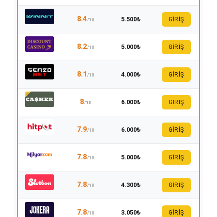
8.4
5.500₺
GİRİŞ
/10
8.2
5.000₺
GİRİŞ
/10
8.1
4.000₺
GİRİŞ
/10
8
6.000₺
GİRİŞ
/10
7.9
6.000₺
GİRİŞ
/10
7.8
5.000₺
GİRİŞ
/10
7.8
4.300₺
GİRİŞ
/10
7.8
3.050₺
GİRİŞ
/10