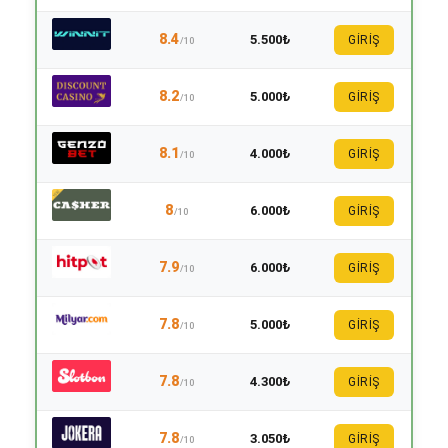
8.4
5.500₺
GİRİŞ
/10
8.2
5.000₺
GİRİŞ
/10
8.1
4.000₺
GİRİŞ
/10
8
6.000₺
GİRİŞ
/10
7.9
6.000₺
GİRİŞ
/10
7.8
5.000₺
GİRİŞ
/10
7.8
4.300₺
GİRİŞ
/10
7.8
3.050₺
GİRİŞ
/10