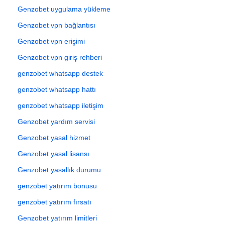
Genzobet uygulama yükleme
Genzobet vpn bağlantısı
Genzobet vpn erişimi
Genzobet vpn giriş rehberi
genzobet whatsapp destek
genzobet whatsapp hattı
genzobet whatsapp iletişim
Genzobet yardım servisi
Genzobet yasal hizmet
Genzobet yasal lisansı
Genzobet yasallık durumu
genzobet yatırım bonusu
genzobet yatırım fırsatı
Genzobet yatırım limitleri