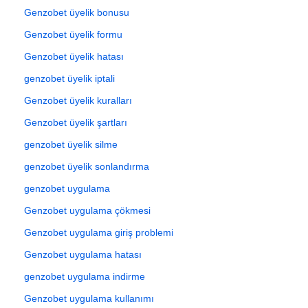
Genzobet üyelik bonusu
Genzobet üyelik formu
Genzobet üyelik hatası
genzobet üyelik iptali
Genzobet üyelik kuralları
Genzobet üyelik şartları
genzobet üyelik silme
genzobet üyelik sonlandırma
genzobet uygulama
Genzobet uygulama çökmesi
Genzobet uygulama giriş problemi
Genzobet uygulama hatası
genzobet uygulama indirme
Genzobet uygulama kullanımı