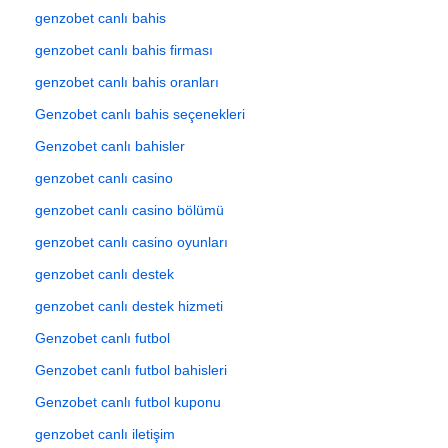
genzobet canlı bahis
genzobet canlı bahis firması
genzobet canlı bahis oranları
Genzobet canlı bahis seçenekleri
Genzobet canlı bahisler
genzobet canlı casino
genzobet canlı casino bölümü
genzobet canlı casino oyunları
genzobet canlı destek
genzobet canlı destek hizmeti
Genzobet canlı futbol
Genzobet canlı futbol bahisleri
Genzobet canlı futbol kuponu
genzobet canlı iletişim