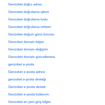
Genzobet doğru adres
Genzobet doğrulama işlemi
Genzobet doğrulama kodu
Genzobet doğrulama rehberi
Genzobet doğum günü bonusu
Genzobet domain bilgisi
Genzobet domain değişimi
Genzobet domain güncellemesi
genzobet e-posta
Genzobet e-posta adresi
genzobet e-posta desteği
Genzobet e-posta destek
Genzobet e-posta kullanımı
Genzobet en yeni giriş bilgisi