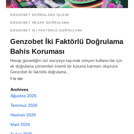
GENZOBET DOĞRULAMA IŞLEMI
GENZOBET HESAP DOĞRULAMA
GENZOBET IKI FAKTÖRLÜ DOĞRULAMA
Genzobet İki Faktörlü Doğrulama
Bahis Koruması
Hesap güvenliğini üst seviyeye taşımak isteyen kullanıcılar için
ek doğrulama yöntemleri önemli bir koruma katmanı oluşturur.
Genzobet iki faktörlü doğrulama…
5 ay ago
Archives
Ağustos 2026
Temmuz 2026
Haziran 2026
Mart 2026
Şubat 2026