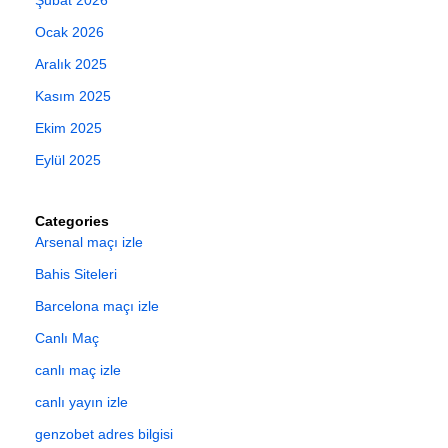
Ocak 2026
Aralık 2025
Kasım 2025
Ekim 2025
Eylül 2025
Categories
Arsenal maçı izle
Bahis Siteleri
Barcelona maçı izle
Canlı Maç
canlı maç izle
canlı yayın izle
genzobet adres bilgisi