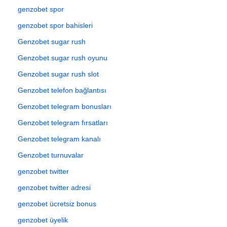
genzobet spor
genzobet spor bahisleri
Genzobet sugar rush
Genzobet sugar rush oyunu
Genzobet sugar rush slot
Genzobet telefon bağlantısı
Genzobet telegram bonusları
Genzobet telegram fırsatları
Genzobet telegram kanalı
Genzobet turnuvalar
genzobet twitter
genzobet twitter adresi
genzobet ücretsiz bonus
genzobet üyelik