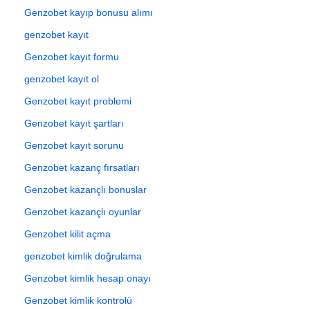
Genzobet kayıp bonusu alımı
genzobet kayıt
Genzobet kayıt formu
genzobet kayıt ol
Genzobet kayıt problemi
Genzobet kayıt şartları
Genzobet kayıt sorunu
Genzobet kazanç fırsatları
Genzobet kazançlı bonuslar
Genzobet kazançlı oyunlar
Genzobet kilit açma
genzobet kimlik doğrulama
Genzobet kimlik hesap onayı
Genzobet kimlik kontrolü