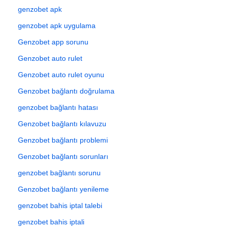
genzobet apk
genzobet apk uygulama
Genzobet app sorunu
Genzobet auto rulet
Genzobet auto rulet oyunu
Genzobet bağlantı doğrulama
genzobet bağlantı hatası
Genzobet bağlantı kılavuzu
Genzobet bağlantı problemi
Genzobet bağlantı sorunları
genzobet bağlantı sorunu
Genzobet bağlantı yenileme
genzobet bahis iptal talebi
genzobet bahis iptali