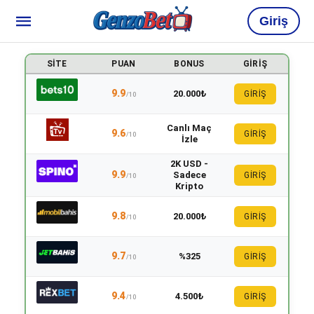
Giriş
SITE
PUAN
BONUS
GIRIŞ
9.9
20.000₺
GİRİŞ
/10
Canlı Maç
9.6
GİRİŞ
/10
İzle
2K USD -
9.9
Sadece
GİRİŞ
/10
Kripto
9.8
20.000₺
GİRİŞ
/10
9.7
%325
GİRİŞ
/10
9.4
4.500₺
GİRİŞ
/10