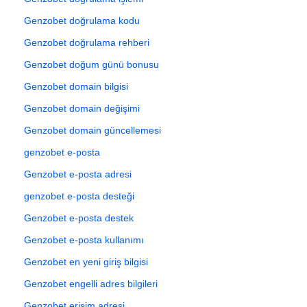
Genzobet doğrulama kodu
Genzobet doğrulama rehberi
Genzobet doğum günü bonusu
Genzobet domain bilgisi
Genzobet domain değişimi
Genzobet domain güncellemesi
genzobet e-posta
Genzobet e-posta adresi
genzobet e-posta desteği
Genzobet e-posta destek
Genzobet e-posta kullanımı
Genzobet en yeni giriş bilgisi
Genzobet engelli adres bilgileri
Genzobet erişim adresi