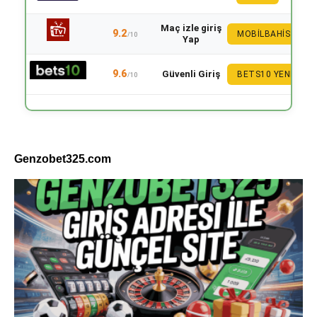
Maç izle giriş
9.2
MOBILBAHIS
/10
Yap
9.6
Güvenli Giriş
BETS10 YENI
/10
Genzobet325.com