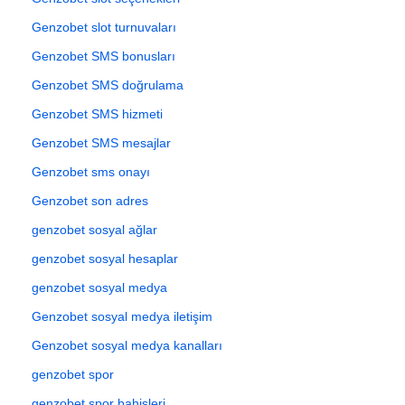
Genzobet slot turnuvaları
Genzobet SMS bonusları
Genzobet SMS doğrulama
Genzobet SMS hizmeti
Genzobet SMS mesajlar
Genzobet sms onayı
Genzobet son adres
genzobet sosyal ağlar
genzobet sosyal hesaplar
genzobet sosyal medya
Genzobet sosyal medya iletişim
Genzobet sosyal medya kanalları
genzobet spor
genzobet spor bahisleri