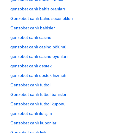
genzobet canlı bahis oranları
Genzobet canlı bahis seçenekleri
Genzobet canlı bahisler
genzobet canlı casino
genzobet canlı casino bölümü
genzobet canlı casino oyunları
genzobet canlı destek
genzobet canlı destek hizmeti
Genzobet canlı futbol
Genzobet canlı futbol bahisleri
Genzobet canlı futbol kuponu
genzobet canlı iletişim
Genzobet canlı kuponlar
Genzobet canlı link