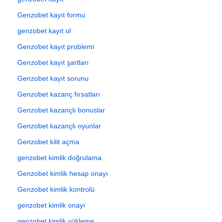
Genzobet kayıt formu
genzobet kayıt ol
Genzobet kayıt problemi
Genzobet kayıt şartları
Genzobet kayıt sorunu
Genzobet kazanç fırsatları
Genzobet kazançlı bonuslar
Genzobet kazançlı oyunlar
Genzobet kilit açma
genzobet kimlik doğrulama
Genzobet kimlik hesap onayı
Genzobet kimlik kontrolü
genzobet kimlik onayı
genzobet kimlik yükleme