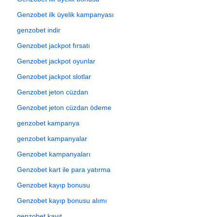
Genzobet ilk üyelik kampanyası
genzobet indir
Genzobet jackpot fırsatı
Genzobet jackpot oyunlar
Genzobet jackpot slotlar
Genzobet jeton cüzdan
Genzobet jeton cüzdan ödeme
genzobet kampanya
genzobet kampanyalar
Genzobet kampanyaları
Genzobet kart ile para yatırma
Genzobet kayıp bonusu
Genzobet kayıp bonusu alımı
genzobet kayıt