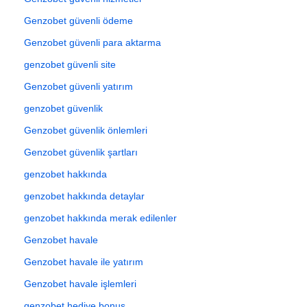
Genzobet güvenli ödeme
Genzobet güvenli para aktarma
genzobet güvenli site
Genzobet güvenli yatırım
genzobet güvenlik
Genzobet güvenlik önlemleri
Genzobet güvenlik şartları
genzobet hakkında
genzobet hakkında detaylar
genzobet hakkında merak edilenler
Genzobet havale
Genzobet havale ile yatırım
Genzobet havale işlemleri
genzobet hediye bonus