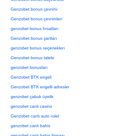
Genzobet bonus çevrimi
Genzobet bonus çevrimleri
genzobet bonus fırsatları
Genzobet bonus şartları
genzobet bonus seçenekleri
Genzobet bonus talebi
genzobet bonusları
Genzobet BTK engeli
Genzobet BTK engelli adresler
genzobet çabuk üyelik
genzobet canli casino
Genzobet canlı auto rulet
genzobet canlı bahis
genzobet canlı bahis firması