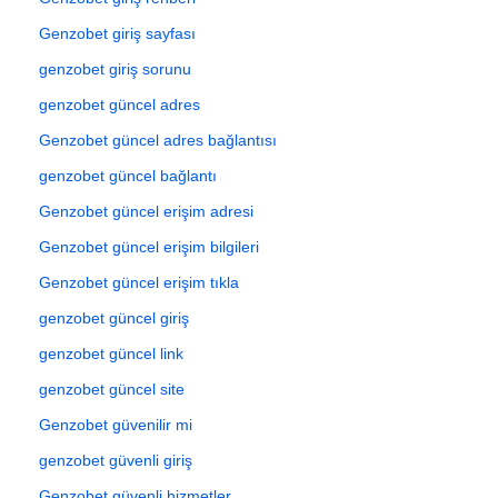
Genzobet giriş sayfası
genzobet giriş sorunu
genzobet güncel adres
Genzobet güncel adres bağlantısı
genzobet güncel bağlantı
Genzobet güncel erişim adresi
Genzobet güncel erişim bilgileri
Genzobet güncel erişim tıkla
genzobet güncel giriş
genzobet güncel link
genzobet güncel site
Genzobet güvenilir mi
genzobet güvenli giriş
Genzobet güvenli hizmetler