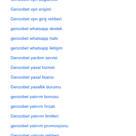
Genzobet vpn erişimi
Genzobet vpn giriş rehberi
genzobet whatsapp destek
genzobet whatsapp hattı
genzobet whatsapp iletişim
Genzobet yardım servisi
Genzobet yasal hizmet
Genzobet yasal lisansı
Genzobet yasallık durumu
genzobet yatırım bonusu
genzobet yatırım fırsatı
Genzobet yatırım limitleri
genzobet yatırım promosyonu
Genzobet yatırım rehberi