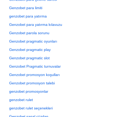
Genzobet para limiti
genzobet para yatırma
Genzobet para yatırma kılavuzu
Genzobet parola sorunu
Genzobet pragmatic oyunları
Genzobet pragmatic play
Genzobet pragmatic slot
Genzobet Pragmatic turnuvalar
Genzobet promosyon koşulları
Genzobet promosyon talebi
genzobet promosyonlar
genzobet rulet
genzobet rulet seçenekleri
Genzobet sanal cüzdan