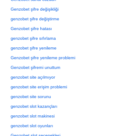
Genzobet şifre değişikliği
genzobet şifre değiştirme
Genzobet şifre hatası
genzobet şifre sıfırlama
genzobet şifre yenileme
Genzobet şifre yenileme problemi
Genzobet şifremi unuttum
genzobet site açılmıyor
genzobet site erişim problemi
genzobet site sorunu
genzobet slot kazançları
genzobet slot makinesi
genzobet slot oyunları
Genzobet slot seçenekleri