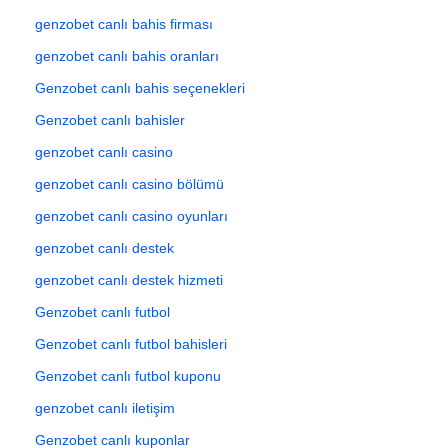
genzobet canlı bahis firması
genzobet canlı bahis oranları
Genzobet canlı bahis seçenekleri
Genzobet canlı bahisler
genzobet canlı casino
genzobet canlı casino bölümü
genzobet canlı casino oyunları
genzobet canlı destek
genzobet canlı destek hizmeti
Genzobet canlı futbol
Genzobet canlı futbol bahisleri
Genzobet canlı futbol kuponu
genzobet canlı iletişim
Genzobet canlı kuponlar