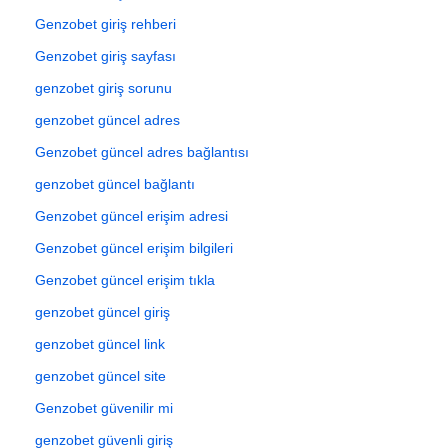
Genzobet giriş rehberi
Genzobet giriş sayfası
genzobet giriş sorunu
genzobet güncel adres
Genzobet güncel adres bağlantısı
genzobet güncel bağlantı
Genzobet güncel erişim adresi
Genzobet güncel erişim bilgileri
Genzobet güncel erişim tıkla
genzobet güncel giriş
genzobet güncel link
genzobet güncel site
Genzobet güvenilir mi
genzobet güvenli giriş