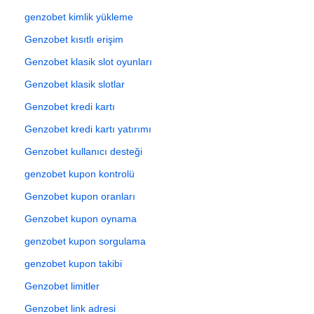
genzobet kimlik yükleme
Genzobet kısıtlı erişim
Genzobet klasik slot oyunları
Genzobet klasik slotlar
Genzobet kredi kartı
Genzobet kredi kartı yatırımı
Genzobet kullanıcı desteği
genzobet kupon kontrolü
Genzobet kupon oranları
Genzobet kupon oynama
genzobet kupon sorgulama
genzobet kupon takibi
Genzobet limitler
Genzobet link adresi