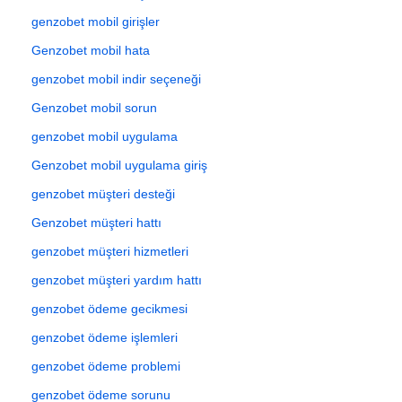
genzobet mobil girişler
Genzobet mobil hata
genzobet mobil indir seçeneği
Genzobet mobil sorun
genzobet mobil uygulama
Genzobet mobil uygulama giriş
genzobet müşteri desteği
Genzobet müşteri hattı
genzobet müşteri hizmetleri
genzobet müşteri yardım hattı
genzobet ödeme gecikmesi
genzobet ödeme işlemleri
genzobet ödeme problemi
genzobet ödeme sorunu