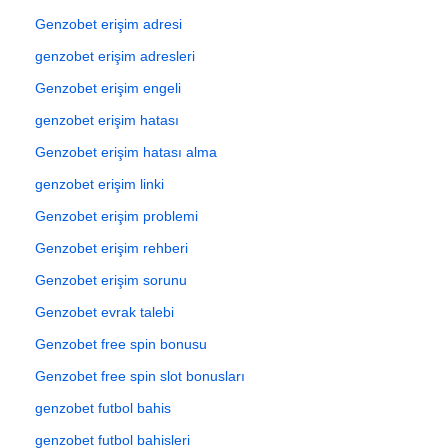
Genzobet erişim adresi
genzobet erişim adresleri
Genzobet erişim engeli
genzobet erişim hatası
Genzobet erişim hatası alma
genzobet erişim linki
Genzobet erişim problemi
Genzobet erişim rehberi
Genzobet erişim sorunu
Genzobet evrak talebi
Genzobet free spin bonusu
Genzobet free spin slot bonusları
genzobet futbol bahis
genzobet futbol bahisleri