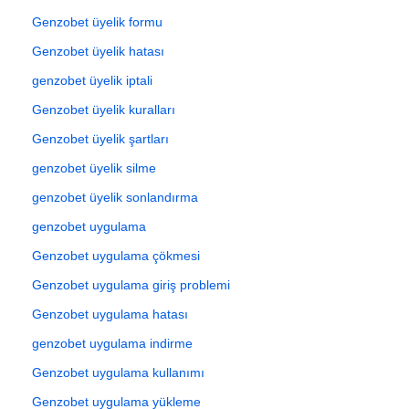
Genzobet üyelik formu
Genzobet üyelik hatası
genzobet üyelik iptali
Genzobet üyelik kuralları
Genzobet üyelik şartları
genzobet üyelik silme
genzobet üyelik sonlandırma
genzobet uygulama
Genzobet uygulama çökmesi
Genzobet uygulama giriş problemi
Genzobet uygulama hatası
genzobet uygulama indirme
Genzobet uygulama kullanımı
Genzobet uygulama yükleme