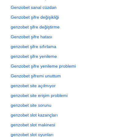
Genzobet sanal cüzdan
Genzobet şifre değişikliği
genzobet şifre değiştirme
Genzobet şifre hatası
genzobet şifre sıfırlama
genzobet şifre yenileme
Genzobet şifre yenileme problemi
Genzobet şifremi unuttum
genzobet site açılmıyor
genzobet site erişim problemi
genzobet site sorunu
genzobet slot kazançları
genzobet slot makinesi
genzobet slot oyunları