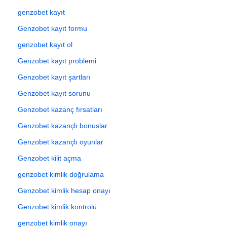
genzobet kayıt
Genzobet kayıt formu
genzobet kayıt ol
Genzobet kayıt problemi
Genzobet kayıt şartları
Genzobet kayıt sorunu
Genzobet kazanç fırsatları
Genzobet kazançlı bonuslar
Genzobet kazançlı oyunlar
Genzobet kilit açma
genzobet kimlik doğrulama
Genzobet kimlik hesap onayı
Genzobet kimlik kontrolü
genzobet kimlik onayı