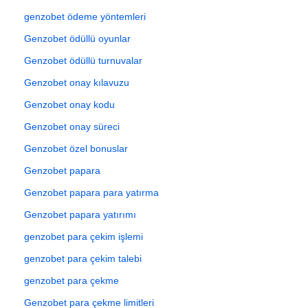
genzobet ödeme yöntemleri
Genzobet ödüllü oyunlar
Genzobet ödüllü turnuvalar
Genzobet onay kılavuzu
Genzobet onay kodu
Genzobet onay süreci
Genzobet özel bonuslar
Genzobet papara
Genzobet papara para yatırma
Genzobet papara yatırımı
genzobet para çekim işlemi
genzobet para çekim talebi
genzobet para çekme
Genzobet para çekme limitleri