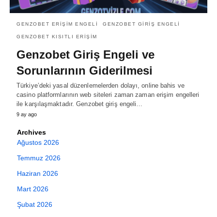
GENZOBET ERIŞIM ENGELI
GENZOBET GIRIŞ ENGELI
GENZOBET KISITLI ERIŞIM
Genzobet Giriş Engeli ve
Sorunlarının Giderilmesi
Türkiye’deki yasal düzenlemelerden dolayı, online bahis ve
casino platformlarının web siteleri zaman zaman erişim engelleri
ile karşılaşmaktadır. Genzobet giriş engeli…
9 ay ago
Archives
Ağustos 2026
Temmuz 2026
Haziran 2026
Mart 2026
Şubat 2026