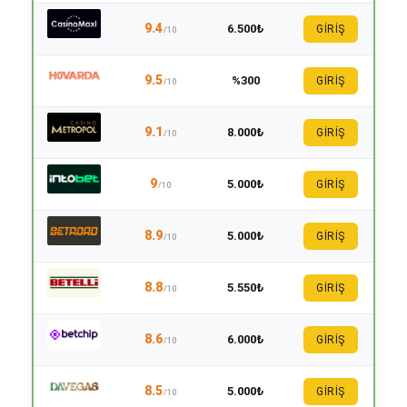
9.4
6.500₺
GİRİŞ
/10
9.5
%300
GİRİŞ
/10
9.1
8.000₺
GİRİŞ
/10
9
5.000₺
GİRİŞ
/10
8.9
5.000₺
GİRİŞ
/10
8.8
5.550₺
GİRİŞ
/10
8.6
6.000₺
GİRİŞ
/10
8.5
5.000₺
GİRİŞ
/10