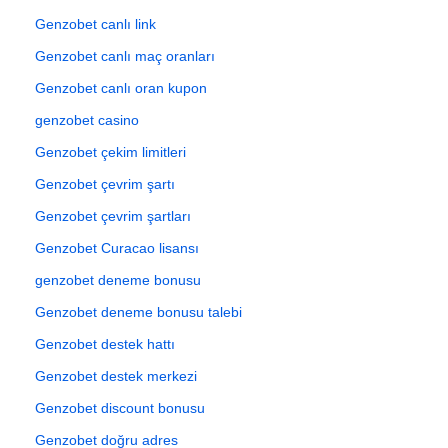
Genzobet canlı link
Genzobet canlı maç oranları
Genzobet canlı oran kupon
genzobet casino
Genzobet çekim limitleri
Genzobet çevrim şartı
Genzobet çevrim şartları
Genzobet Curacao lisansı
genzobet deneme bonusu
Genzobet deneme bonusu talebi
Genzobet destek hattı
Genzobet destek merkezi
Genzobet discount bonusu
Genzobet doğru adres