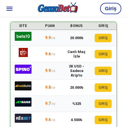
Giriş
SITE
PUAN
BONUS
GIRIŞ
9.9
20.000₺
GİRİŞ
/10
Canlı Maç
9.6
GİRİŞ
/10
İzle
2K USD -
9.9
Sadece
GİRİŞ
/10
Kripto
9.8
20.000₺
GİRİŞ
/10
9.7
%325
GİRİŞ
/10
9.4
4.500₺
GİRİŞ
/10