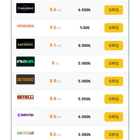
9.4
6.500₺
GİRİŞ
/10
9.5
%300
GİRİŞ
/10
9.1
8.000₺
GİRİŞ
/10
9
5.000₺
GİRİŞ
/10
8.9
5.000₺
GİRİŞ
/10
8.8
5.550₺
GİRİŞ
/10
8.6
6.000₺
GİRİŞ
/10
8.5
5.000₺
GİRİŞ
/10