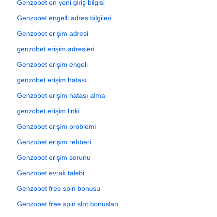
Genzobet en yeni giriş bilgisi
Genzobet engelli adres bilgileri
Genzobet erişim adresi
genzobet erişim adresleri
Genzobet erişim engeli
genzobet erişim hatası
Genzobet erişim hatası alma
genzobet erişim linki
Genzobet erişim problemi
Genzobet erişim rehberi
Genzobet erişim sorunu
Genzobet evrak talebi
Genzobet free spin bonusu
Genzobet free spin slot bonusları