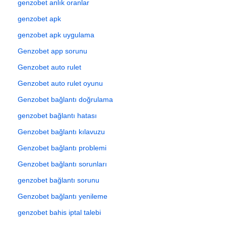
genzobet anlık oranlar
genzobet apk
genzobet apk uygulama
Genzobet app sorunu
Genzobet auto rulet
Genzobet auto rulet oyunu
Genzobet bağlantı doğrulama
genzobet bağlantı hatası
Genzobet bağlantı kılavuzu
Genzobet bağlantı problemi
Genzobet bağlantı sorunları
genzobet bağlantı sorunu
Genzobet bağlantı yenileme
genzobet bahis iptal talebi