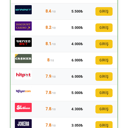
8.4
5.500₺
GİRİŞ
/10
8.2
5.000₺
GİRİŞ
/10
8.1
4.000₺
GİRİŞ
/10
8
6.000₺
GİRİŞ
/10
7.9
6.000₺
GİRİŞ
/10
7.8
5.000₺
GİRİŞ
/10
7.8
4.300₺
GİRİŞ
/10
7.8
3.050₺
GİRİŞ
/10