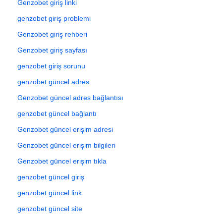
Genzobet giriş linki
genzobet giriş problemi
Genzobet giriş rehberi
Genzobet giriş sayfası
genzobet giriş sorunu
genzobet güncel adres
Genzobet güncel adres bağlantısı
genzobet güncel bağlantı
Genzobet güncel erişim adresi
Genzobet güncel erişim bilgileri
Genzobet güncel erişim tıkla
genzobet güncel giriş
genzobet güncel link
genzobet güncel site