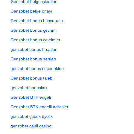
Genzobet belge işlemleri
Genzobet belge onayı
Genzobet bonus başvurusu
Genzobet bonus çevrimi
Genzobet bonus çevrimleri
genzobet bonus fırsatları
Genzobet bonus şartları
genzobet bonus seçenekleri
Genzobet bonus talebi
genzobet bonusları
Genzobet BTK engeli
Genzobet BTK engelli adresler
genzobet çabuk üyelik
genzobet canli casino