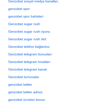
Genzobet sosyal medya kanalları
genzobet spor
genzobet spor bahisleri
Genzobet sugar rush
Genzobet sugar rush oyunu
Genzobet sugar rush slot
Genzobet telefon bağlantısı
Genzobet telegram bonusları
Genzobet telegram fırsatları
Genzobet telegram kanalı
Genzobet turnuvalar
genzobet twitter
genzobet twitter adresi
genzobet ücretsiz bonus