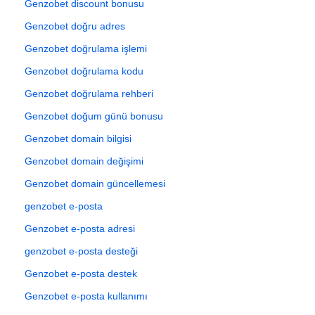
Genzobet discount bonusu
Genzobet doğru adres
Genzobet doğrulama işlemi
Genzobet doğrulama kodu
Genzobet doğrulama rehberi
Genzobet doğum günü bonusu
Genzobet domain bilgisi
Genzobet domain değişimi
Genzobet domain güncellemesi
genzobet e-posta
Genzobet e-posta adresi
genzobet e-posta desteği
Genzobet e-posta destek
Genzobet e-posta kullanımı