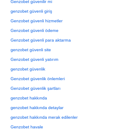
Genzobet güvenilir mi
genzobet güvenli giriş
Genzobet güvenli hizmetler
Genzobet güvenli ödeme
Genzobet güvenli para aktarma
genzobet güvenli site
Genzobet güvenli yatırım
genzobet güvenlik
Genzobet güvenlik önlemleri
Genzobet güvenlik şartları
genzobet hakkında
genzobet hakkında detaylar
genzobet hakkında merak edilenler
Genzobet havale