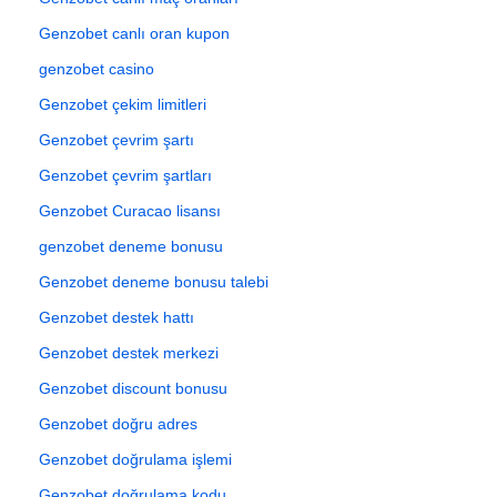
Genzobet canlı oran kupon
genzobet casino
Genzobet çekim limitleri
Genzobet çevrim şartı
Genzobet çevrim şartları
Genzobet Curacao lisansı
genzobet deneme bonusu
Genzobet deneme bonusu talebi
Genzobet destek hattı
Genzobet destek merkezi
Genzobet discount bonusu
Genzobet doğru adres
Genzobet doğrulama işlemi
Genzobet doğrulama kodu