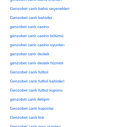
Genzobet canlı bahis seçenekleri
Genzobet canlı bahisler
genzobet canlı casino
genzobet canlı casino bölümü
genzobet canlı casino oyunları
genzobet canlı destek
genzobet canlı destek hizmeti
Genzobet canlı futbol
Genzobet canlı futbol bahisleri
Genzobet canlı futbol kuponu
genzobet canlı iletişim
Genzobet canlı kuponlar
Genzobet canlı link
Genzobet canlı maç oranları