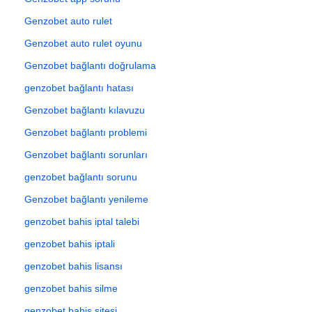
Genzobet auto rulet
Genzobet auto rulet oyunu
Genzobet bağlantı doğrulama
genzobet bağlantı hatası
Genzobet bağlantı kılavuzu
Genzobet bağlantı problemi
Genzobet bağlantı sorunları
genzobet bağlantı sorunu
Genzobet bağlantı yenileme
genzobet bahis iptal talebi
genzobet bahis iptali
genzobet bahis lisansı
genzobet bahis silme
genzobet bahis sitesi