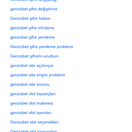
genzobet şifre değiştirme
Genzobet şifre hatası
genzobet şifre sıfırlama
genzobet şifre yenileme
Genzobet şifre yenileme problemi
Genzobet şifremi unuttum
genzobet site açılmıyor
genzobet site erişim problemi
genzobet site sorunu
genzobet slot kazançları
genzobet slot makinesi
genzobet slot oyunları
Genzobet slot seçenekleri
Genzobet slot turnuvaları