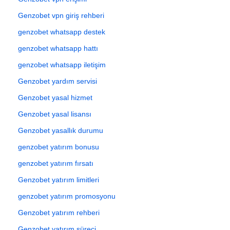
Genzobet vpn giriş rehberi
genzobet whatsapp destek
genzobet whatsapp hattı
genzobet whatsapp iletişim
Genzobet yardım servisi
Genzobet yasal hizmet
Genzobet yasal lisansı
Genzobet yasallık durumu
genzobet yatırım bonusu
genzobet yatırım fırsatı
Genzobet yatırım limitleri
genzobet yatırım promosyonu
Genzobet yatırım rehberi
Genzobet yatırım süreci