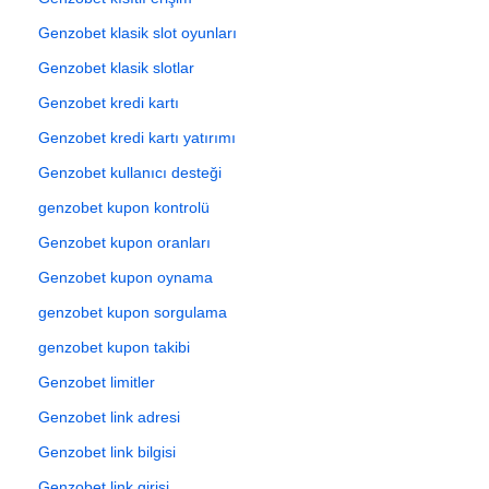
Genzobet klasik slot oyunları
Genzobet klasik slotlar
Genzobet kredi kartı
Genzobet kredi kartı yatırımı
Genzobet kullanıcı desteği
genzobet kupon kontrolü
Genzobet kupon oranları
Genzobet kupon oynama
genzobet kupon sorgulama
genzobet kupon takibi
Genzobet limitler
Genzobet link adresi
Genzobet link bilgisi
Genzobet link girişi