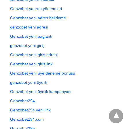
Genzobet yatırım yöntemleri
Genzobet yeni adres belirleme
genzobet yeni adresi
Genzobet yeni bağlantı
genzobet yeni giriş
Genzobet yeni giriş adresi
Genzobet yeni giriş linki
Genzobet yeni üye deneme bonusu
genzobet yeni üyelik
Genzobet yeni üyelik kampanyası
Genzobet294
Genzobet294 yeni link
Genzobet294.com
Genzobet295