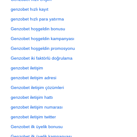
genzobet hızlı kayıt
genzobet hızlı para yatırma
Genzobet hoşgeldin bonusu
Genzobet hoşgeldin kampanyası
Genzobet hoşgeldin promosyonu
Genzobet iki faktörlü doğrulama
genzobet iletişim
genzobet iletişim adresi
Genzobet iletişim çözümleri
genzobet iletişim hattı
genzobet iletişim numarası
genzobet iletişim twitter
Genzobet ilk üyelik bonusu
Genzobet ilk üyelik kampanyası