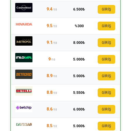
9.4
6.500₺
GİRİŞ
/10
9.5
%300
GİRİŞ
/10
9.1
8.000₺
GİRİŞ
/10
9
5.000₺
GİRİŞ
/10
8.9
5.000₺
GİRİŞ
/10
8.8
5.550₺
GİRİŞ
/10
8.6
6.000₺
GİRİŞ
/10
8.5
5.000₺
GİRİŞ
/10