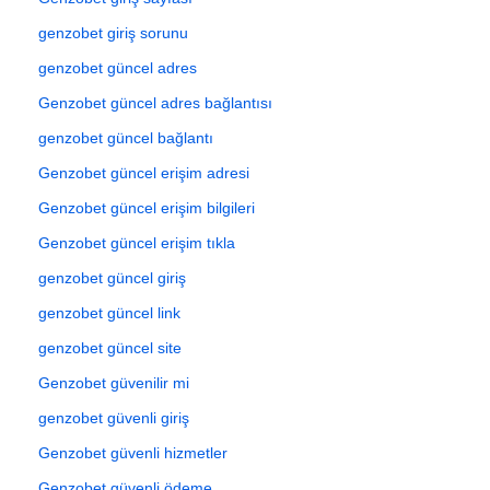
genzobet giriş sorunu
genzobet güncel adres
Genzobet güncel adres bağlantısı
genzobet güncel bağlantı
Genzobet güncel erişim adresi
Genzobet güncel erişim bilgileri
Genzobet güncel erişim tıkla
genzobet güncel giriş
genzobet güncel link
genzobet güncel site
Genzobet güvenilir mi
genzobet güvenli giriş
Genzobet güvenli hizmetler
Genzobet güvenli ödeme