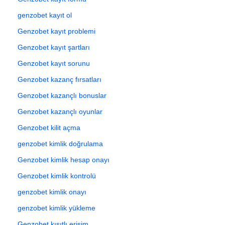
genzobet kayıt ol
Genzobet kayıt problemi
Genzobet kayıt şartları
Genzobet kayıt sorunu
Genzobet kazanç fırsatları
Genzobet kazançlı bonuslar
Genzobet kazançlı oyunlar
Genzobet kilit açma
genzobet kimlik doğrulama
Genzobet kimlik hesap onayı
Genzobet kimlik kontrolü
genzobet kimlik onayı
genzobet kimlik yükleme
Genzobet kısıtlı erişim