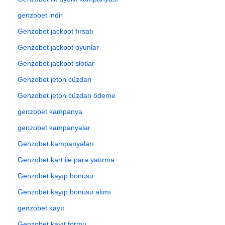
genzobet indir
Genzobet jackpot fırsatı
Genzobet jackpot oyunlar
Genzobet jackpot slotlar
Genzobet jeton cüzdan
Genzobet jeton cüzdan ödeme
genzobet kampanya
genzobet kampanyalar
Genzobet kampanyaları
Genzobet kart ile para yatırma
Genzobet kayıp bonusu
Genzobet kayıp bonusu alımı
genzobet kayıt
Genzobet kayıt formu