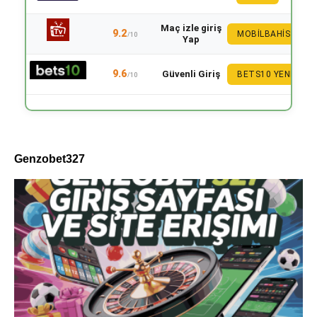
Maç izle giriş
9.2
MOBILBAHIS
/10
Yap
9.6
Güvenli Giriş
BETS10 YENI
/10
Genzobet327