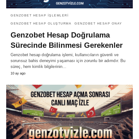
GENZOBET HESAP IŞLEMLERI
GENZOBET HESAP OLUŞTURMA
GENZOBET HESAP ONAY
Genzobet Hesap Doğrulama
Sürecinde Bilinmesi Gerekenler
Genzobet hesap doğrulama işlemi, kullanıcıların güvenli ve
sorunsuz bahis deneyimi yaşaması için zorunlu bir adımdır. Bu
süreç, hem kimlik bilgilerinin…
10 ay ago