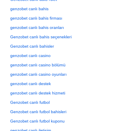
genzobet canlı bahis
genzobet canlı bahis firması
genzobet canlı bahis oranları
Genzobet canlı bahis seçenekleri
Genzobet canlı bahisler
genzobet canlı casino
genzobet canlı casino bölümü
genzobet canlı casino oyunları
genzobet canlı destek
genzobet canlı destek hizmeti
Genzobet canlı futbol
Genzobet canlı futbol bahisleri
Genzobet canlı futbol kuponu
genzobet canlı iletişim