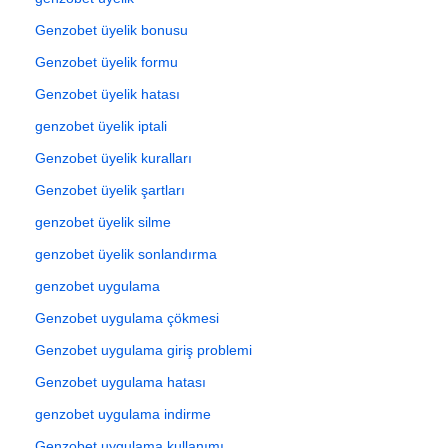
Genzobet üyelik bonusu
Genzobet üyelik formu
Genzobet üyelik hatası
genzobet üyelik iptali
Genzobet üyelik kuralları
Genzobet üyelik şartları
genzobet üyelik silme
genzobet üyelik sonlandırma
genzobet uygulama
Genzobet uygulama çökmesi
Genzobet uygulama giriş problemi
Genzobet uygulama hatası
genzobet uygulama indirme
Genzobet uygulama kullanımı