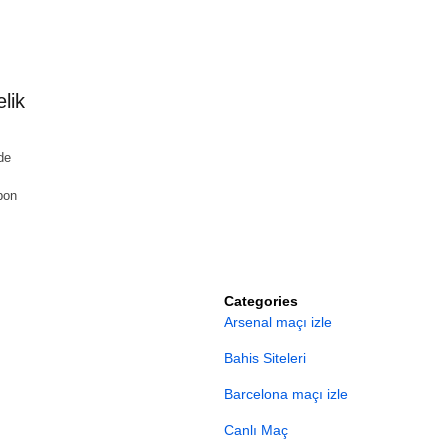
lik
de
pon
Categories
Arsenal maçı izle
Bahis Siteleri
Barcelona maçı izle
Canlı Maç