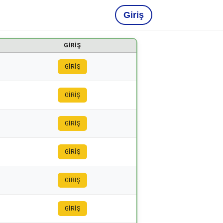
Giriş
GIRIŞ
GİRİŞ
GİRİŞ
GİRİŞ
GİRİŞ
GİRİŞ
GİRİŞ