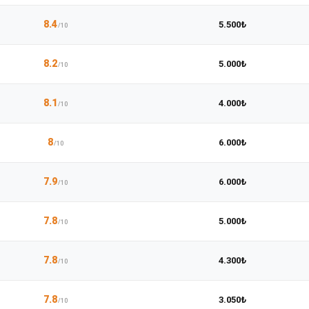
8.4
5.500₺
/10
8.2
5.000₺
/10
8.1
4.000₺
/10
8
6.000₺
/10
7.9
6.000₺
/10
7.8
5.000₺
/10
7.8
4.300₺
/10
7.8
3.050₺
/10