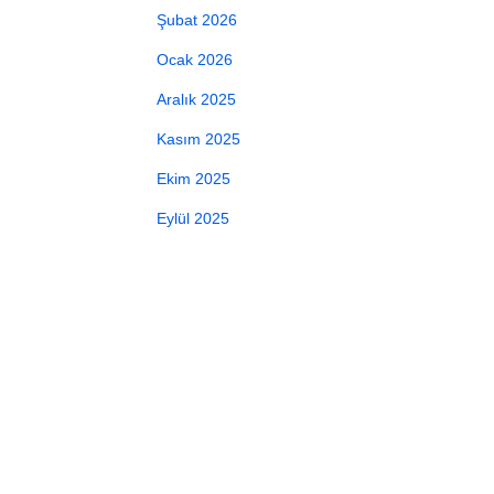
Şubat 2026
Ocak 2026
Aralık 2025
Kasım 2025
Ekim 2025
Eylül 2025