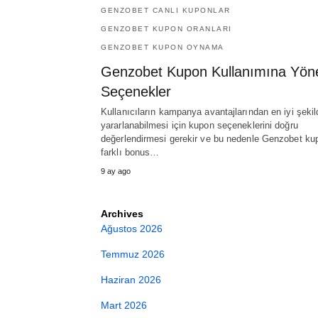
GENZOBET CANLI KUPONLAR
GENZOBET KUPON ORANLARI
GENZOBET KUPON OYNAMA
Genzobet Kupon Kullanımına Yöne
Seçenekler
Kullanıcıların kampanya avantajlarından en iyi şekil
yararlanabilmesi için kupon seçeneklerini doğru
değerlendirmesi gerekir ve bu nedenle Genzobet ku
farklı bonus…
9 ay ago
Archives
Ağustos 2026
Temmuz 2026
Haziran 2026
Mart 2026