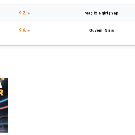
9.2
Maç izle giriş Yap
/10
9.6
Güvenli Giriş
/10