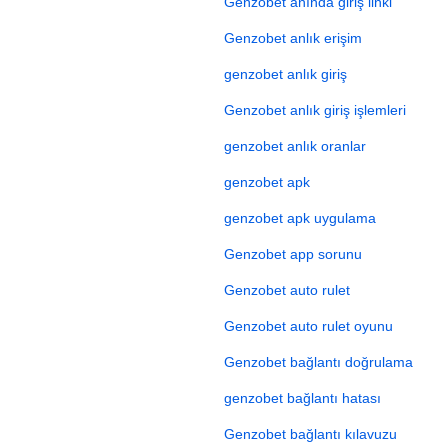
Genzobet anında giriş linki
Genzobet anlık erişim
genzobet anlık giriş
Genzobet anlık giriş işlemleri
genzobet anlık oranlar
genzobet apk
genzobet apk uygulama
Genzobet app sorunu
Genzobet auto rulet
Genzobet auto rulet oyunu
Genzobet bağlantı doğrulama
genzobet bağlantı hatası
Genzobet bağlantı kılavuzu