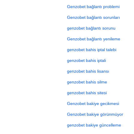
Genzobet bağlantı problemi
Genzobet bağlantı sorunları
genzobet bağlantı sorunu
Genzobet bağlantı yenileme
genzobet bahis iptal talebi
genzobet bahis iptali
genzobet bahis lisansı
genzobet bahis silme
genzobet bahis sitesi
Genzobet bakiye gecikmesi
Genzobet bakiye görünmüyor
genzobet bakiye güncelleme