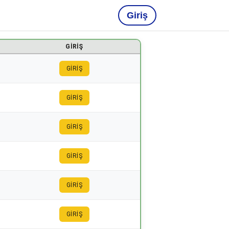
Giriş
GIRIŞ
GİRİŞ
GİRİŞ
GİRİŞ
GİRİŞ
GİRİŞ
GİRİŞ