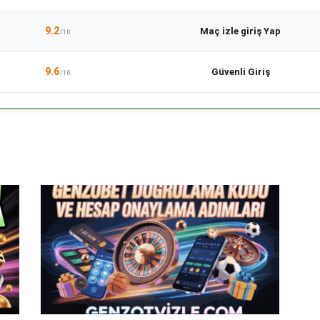
9.2
Maç izle giriş Yap
/10
9.6
Güvenli Giriş
/10