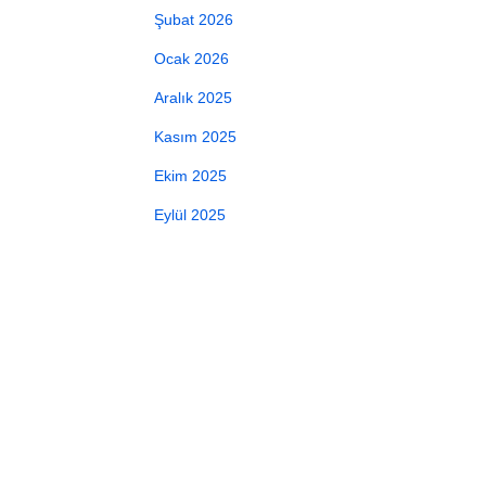
Şubat 2026
Ocak 2026
Aralık 2025
Kasım 2025
Ekim 2025
Eylül 2025