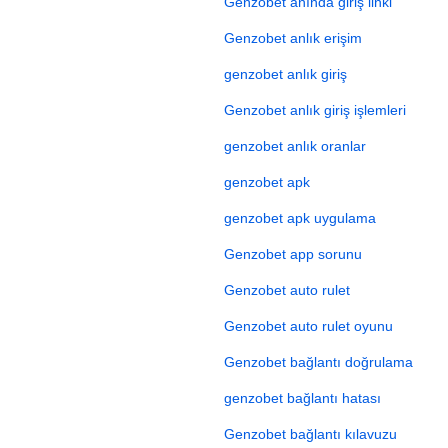
Genzobet anında giriş linki
Genzobet anlık erişim
genzobet anlık giriş
Genzobet anlık giriş işlemleri
genzobet anlık oranlar
genzobet apk
genzobet apk uygulama
Genzobet app sorunu
Genzobet auto rulet
Genzobet auto rulet oyunu
Genzobet bağlantı doğrulama
genzobet bağlantı hatası
Genzobet bağlantı kılavuzu