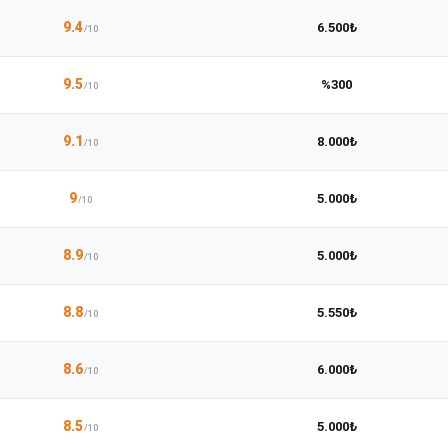
9.4
6.500₺
/10
9.5
%300
/10
9.1
8.000₺
/10
9
5.000₺
/10
8.9
5.000₺
/10
8.8
5.550₺
/10
8.6
6.000₺
/10
8.5
5.000₺
/10