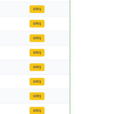
GİRİŞ
GİRİŞ
GİRİŞ
GİRİŞ
GİRİŞ
GİRİŞ
GİRİŞ
GİRİŞ