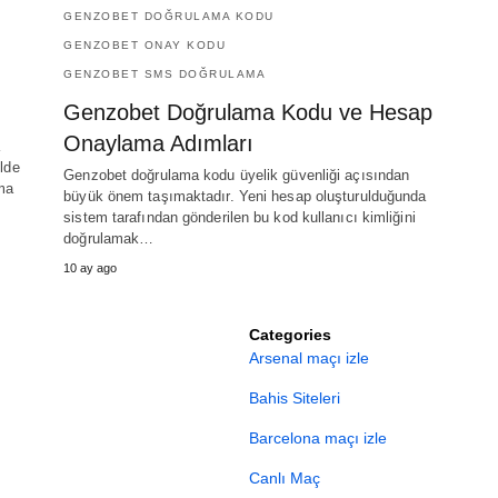
GENZOBET DOĞRULAMA KODU
GENZOBET ONAY KODU
GENZOBET SMS DOĞRULAMA
Genzobet Doğrulama Kodu ve Hesap
Onaylama Adımları
a
ilde
Genzobet doğrulama kodu üyelik güvenliği açısından
ma
büyük önem taşımaktadır. Yeni hesap oluşturulduğunda
sistem tarafından gönderilen bu kod kullanıcı kimliğini
doğrulamak…
10 ay ago
Categories
Arsenal maçı izle
Bahis Siteleri
Barcelona maçı izle
Canlı Maç