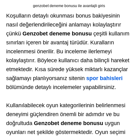
genzobet deneme bonusu ile avantajli giris
Koşulların detaylı okunması bonus bakiyesinin
nasıl değerlendirileceğini anlamayı kolaylaştırır
çünkü
Genzobet deneme bonusu
çeşitli kullanım
sınırları içeren bir avantaj türüdür. Kuralların
incelenmesi önerilir. Bu inceleme ilerlemeyi
kolaylaştırır. Böylece kullanıcı daha bilinçli hareket
etmektedir. Kısa sürede yüksek miktarlı kazançlar
sağlamayı planlıyorsanız sitenin
spor bahisleri
bölümünde detaylı incelemeler yapabilirsiniz.
Kullanılabilecek oyun kategorilerinin belirlenmesi
deneyimi güçlendiren önemli bir adımdır ve bu
doğrultuda
Genzobet deneme bonusu
uygun
oyunları net şekilde göstermektedir. Oyun seçimi