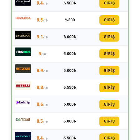
9.4
6.500₺
GİRİŞ
/10
9.5
%300
GİRİŞ
/10
9.1
8.000₺
GİRİŞ
/10
9
5.000₺
GİRİŞ
/10
8.9
5.000₺
GİRİŞ
/10
8.8
5.550₺
GİRİŞ
/10
8.6
6.000₺
GİRİŞ
/10
8.5
5.000₺
GİRİŞ
/10
8.4
5.500₺
GİRİŞ
/10