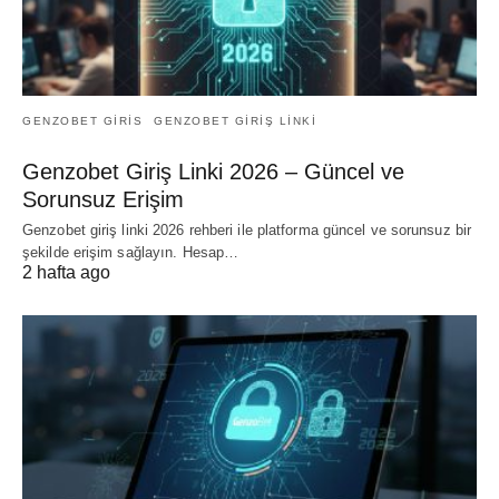
GENZOBET GIRIS
GENZOBET GIRIŞ LINKI
Genzobet Giriş Linki 2026 – Güncel ve
Sorunsuz Erişim
Genzobet giriş linki 2026 rehberi ile platforma güncel ve sorunsuz bir
şekilde erişim sağlayın. Hesap…
2 hafta ago