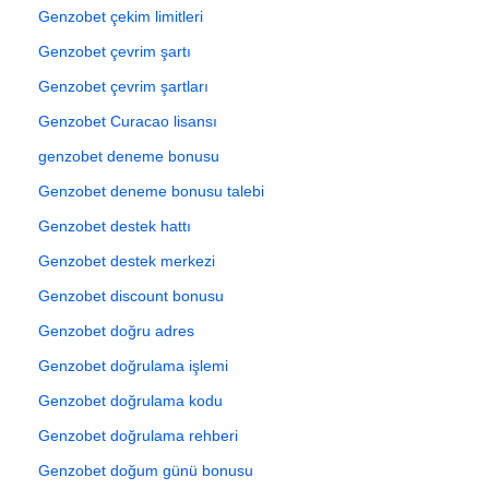
Genzobet çekim limitleri
Genzobet çevrim şartı
Genzobet çevrim şartları
Genzobet Curacao lisansı
genzobet deneme bonusu
Genzobet deneme bonusu talebi
Genzobet destek hattı
Genzobet destek merkezi
Genzobet discount bonusu
Genzobet doğru adres
Genzobet doğrulama işlemi
Genzobet doğrulama kodu
Genzobet doğrulama rehberi
Genzobet doğum günü bonusu