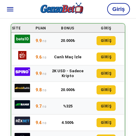
Giriş
SITE
PUAN
BONUS
GIRIŞ
9.9
20.000₺
GİRİŞ
/10
9.6
Canlı Maç İzle
GİRİŞ
/10
2K USD - Sadece
9.9
GİRİŞ
/10
Kripto
9.8
20.000₺
GİRİŞ
/10
9.7
%325
GİRİŞ
/10
9.4
4.500₺
GİRİŞ
/10