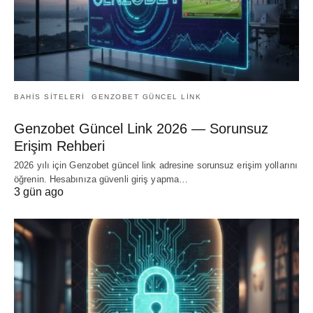
BAHIS SITELERI
GENZOBET GÜNCEL LINK
Genzobet Güncel Link 2026 — Sorunsuz
Erişim Rehberi
2026 yılı için Genzobet güncel link adresine sorunsuz erişim yollarını
öğrenin. Hesabınıza güvenli giriş yapma…
3 gün ago