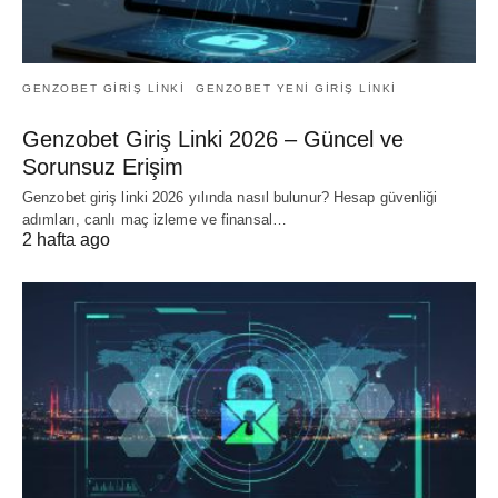
GENZOBET GIRIŞ LINKI
GENZOBET YENI GIRIŞ LINKI
Genzobet Giriş Linki 2026 – Güncel ve
Sorunsuz Erişim
Genzobet giriş linki 2026 yılında nasıl bulunur? Hesap güvenliği
adımları, canlı maç izleme ve finansal…
2 hafta ago