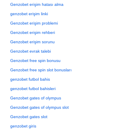
Genzobet erişim hatası alma
genzobet erişim linki
Genzobet erişim problemi
Genzobet erişim rehberi
Genzobet erişim sorunu
Genzobet evrak talebi
Genzobet free spin bonusu
Genzobet free spin slot bonusları
genzobet futbol bahis
genzobet futbol bahisleri
Genzobet gates of olympus
Genzobet gates of olympus slot
Genzobet gates slot
genzobet giris