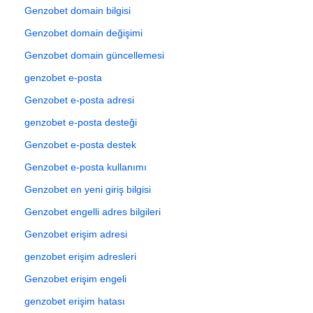
Genzobet domain bilgisi
Genzobet domain değişimi
Genzobet domain güncellemesi
genzobet e-posta
Genzobet e-posta adresi
genzobet e-posta desteği
Genzobet e-posta destek
Genzobet e-posta kullanımı
Genzobet en yeni giriş bilgisi
Genzobet engelli adres bilgileri
Genzobet erişim adresi
genzobet erişim adresleri
Genzobet erişim engeli
genzobet erişim hatası