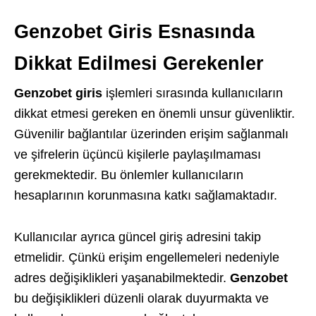
Genzobet Giris Esnasında
Dikkat Edilmesi Gerekenler
Genzobet giris
işlemleri sırasında kullanıcıların
dikkat etmesi gereken en önemli unsur güvenliktir.
Güvenilir bağlantılar üzerinden erişim sağlanmalı
ve şifrelerin üçüncü kişilerle paylaşılmaması
gerekmektedir. Bu önlemler kullanıcıların
hesaplarının korunmasına katkı sağlamaktadır.
Kullanıcılar ayrıca güncel giriş adresini takip
etmelidir. Çünkü erişim engellemeleri nedeniyle
adres değişiklikleri yaşanabilmektedir.
Genzobet
bu değişiklikleri düzenli olarak duyurmakta ve