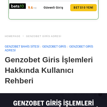
9.6
Güvenli Giriş
BETS10 YENI
/10
HOMEPAGE
GENZOBET GIRIS ADRESI
GENZOBET BAHIS SITESI
GENZOBET GIRIS
GENZOBET GIRIS
ADRESI
Genzobet Giris İşlemleri
Hakkında Kullanıcı
Rehberi