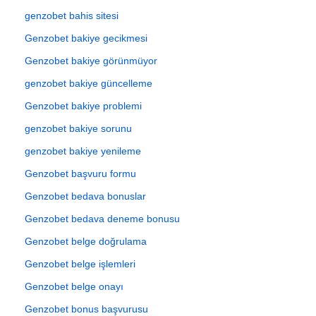
genzobet bahis sitesi
Genzobet bakiye gecikmesi
Genzobet bakiye görünmüyor
genzobet bakiye güncelleme
Genzobet bakiye problemi
genzobet bakiye sorunu
genzobet bakiye yenileme
Genzobet başvuru formu
Genzobet bedava bonuslar
Genzobet bedava deneme bonusu
Genzobet belge doğrulama
Genzobet belge işlemleri
Genzobet belge onayı
Genzobet bonus başvurusu