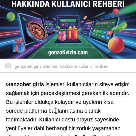
genzobet giris islemleri hakkinda kullanici rehberi
Genzobet giris
işlemleri kullanıcıların siteye erişim
sağlamak için gerçekleştirmesi gereken ilk adımdır.
Bu işlemler oldukça kolaydır ve üyelerin kısa
sürede platforma bağlanmasına olanak
tanımaktadır. Kullanıcı dostu arayüz sayesinde
yeni üyeler dahi herhangi bir zorluk yaşamadan