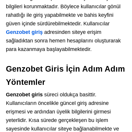
bilgileri korunmaktadır. Böylece kullanıcılar gönül
rahatlığı ile giriş yapabilmekte ve bahis keyfini
güven içinde sürdürebilmektedir.
Kullanıcılar
Genzobet giriş
adresinden siteye erişim
sağladıktan sonra hemen hesaplarını oluşturarak
para kazanmaya başlayabilmektedir.
Genzobet Giris İçin Adım Adım
Yöntemler
Genzobet giris
süreci oldukça basittir.
Kullanıcıların öncelikle güncel giriş adresine
erişmesi ve ardından üyelik bilgilerini girmesi
yeterlidir. Kısa sürede gerçekleşen bu işlem
sayesinde kullanıcılar siteye bağlanabilmekte ve