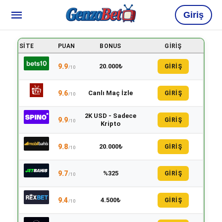
Giriş
SITE
PUAN
BONUS
GIRIŞ
9.9
20.000₺
GİRİŞ
/10
9.6
Canlı Maç İzle
GİRİŞ
/10
2K USD - Sadece
9.9
GİRİŞ
/10
Kripto
9.8
20.000₺
GİRİŞ
/10
9.7
%325
GİRİŞ
/10
9.4
4.500₺
GİRİŞ
/10