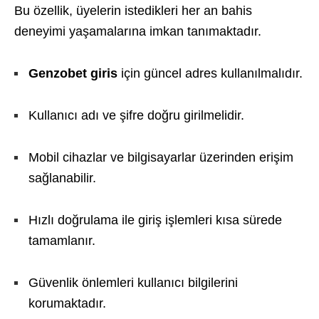
Bu özellik, üyelerin istedikleri her an bahis
deneyimi yaşamalarına imkan tanımaktadır.
Genzobet giris
için güncel adres kullanılmalıdır.
Kullanıcı adı ve şifre doğru girilmelidir.
Mobil cihazlar ve bilgisayarlar üzerinden erişim
sağlanabilir.
Hızlı doğrulama ile giriş işlemleri kısa sürede
tamamlanır.
Güvenlik önlemleri kullanıcı bilgilerini
korumaktadır.