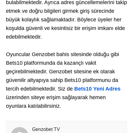
bulabilmektedir. Ayrıca adres güncellemelerini takip
etmek ve doğru bilgileri girmek giriş sürecinde
büyük kolaylık sağlamaktadır. Böylece üyeler her
koşulda güvenli ve kesintisiz bir erişim imkanı elde
edebilmektedir.
Oyuncular Genzobet bahis sitesinde olduğu gibi
Bets10 platformunda da kazançlı vakit
geçirebilmektedir. Genzobet sitesine ek olarak
güvenilir altyapıya sahip Bets10 platformunu da
tercih edebilmektedir. Siz de
Bets10 Yeni Adres
üzerinden siteye erişim sağlayarak hemen
oyunlara katılabilirsiniz.
Genzobet TV