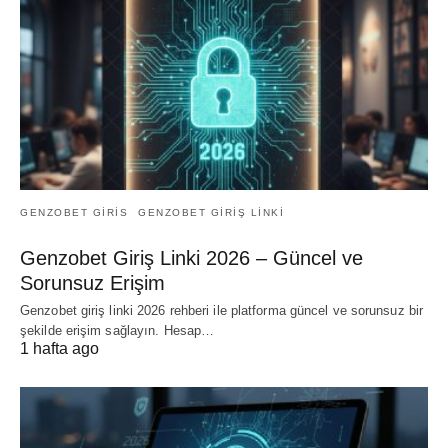
GENZOBET GIRIS
GENZOBET GIRIŞ LINKI
Genzobet Giriş Linki 2026 – Güncel ve
Sorunsuz Erişim
Genzobet giriş linki 2026 rehberi ile platforma güncel ve sorunsuz bir
şekilde erişim sağlayın. Hesap…
1 hafta ago