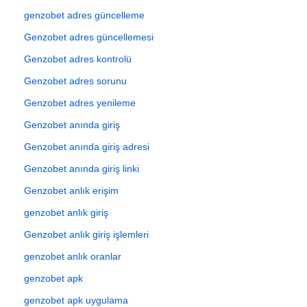
genzobet adres güncelleme
Genzobet adres güncellemesi
Genzobet adres kontrolü
Genzobet adres sorunu
Genzobet adres yenileme
Genzobet anında giriş
Genzobet anında giriş adresi
Genzobet anında giriş linki
Genzobet anlık erişim
genzobet anlık giriş
Genzobet anlık giriş işlemleri
genzobet anlık oranlar
genzobet apk
genzobet apk uygulama