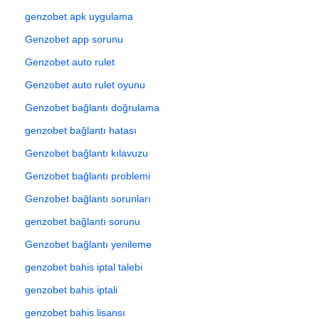
genzobet apk uygulama
Genzobet app sorunu
Genzobet auto rulet
Genzobet auto rulet oyunu
Genzobet bağlantı doğrulama
genzobet bağlantı hatası
Genzobet bağlantı kılavuzu
Genzobet bağlantı problemi
Genzobet bağlantı sorunları
genzobet bağlantı sorunu
Genzobet bağlantı yenileme
genzobet bahis iptal talebi
genzobet bahis iptali
genzobet bahis lisansı