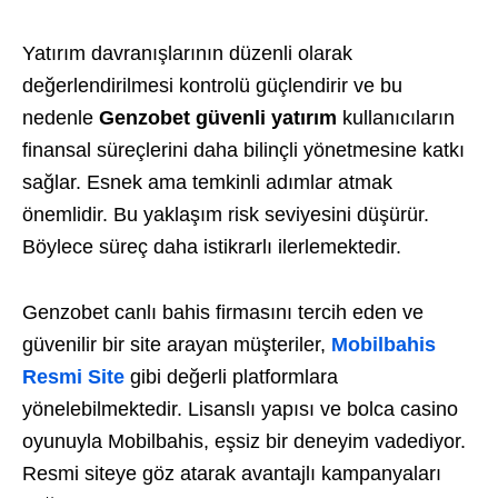
Yatırım davranışlarının düzenli olarak
değerlendirilmesi kontrolü güçlendirir ve bu
nedenle
Genzobet güvenli yatırım
kullanıcıların
finansal süreçlerini daha bilinçli yönetmesine katkı
sağlar. Esnek ama temkinli adımlar atmak
önemlidir. Bu yaklaşım risk seviyesini düşürür.
Böylece süreç daha istikrarlı ilerlemektedir.
Genzobet canlı bahis firmasını tercih eden ve
güvenilir bir site arayan müşteriler,
Mobilbahis
Resmi Site
gibi değerli platformlara
yönelebilmektedir. Lisanslı yapısı ve bolca casino
oyunuyla Mobilbahis, eşsiz bir deneyim vadediyor.
Resmi siteye göz atarak avantajlı kampanyaları