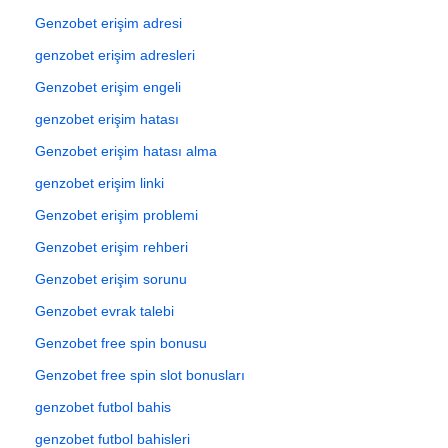
Genzobet erişim adresi
genzobet erişim adresleri
Genzobet erişim engeli
genzobet erişim hatası
Genzobet erişim hatası alma
genzobet erişim linki
Genzobet erişim problemi
Genzobet erişim rehberi
Genzobet erişim sorunu
Genzobet evrak talebi
Genzobet free spin bonusu
Genzobet free spin slot bonusları
genzobet futbol bahis
genzobet futbol bahisleri