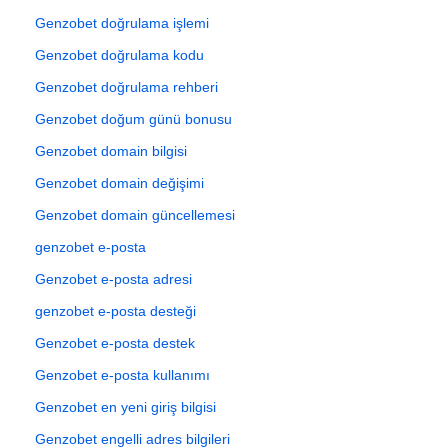
Genzobet doğrulama işlemi
Genzobet doğrulama kodu
Genzobet doğrulama rehberi
Genzobet doğum günü bonusu
Genzobet domain bilgisi
Genzobet domain değişimi
Genzobet domain güncellemesi
genzobet e-posta
Genzobet e-posta adresi
genzobet e-posta desteği
Genzobet e-posta destek
Genzobet e-posta kullanımı
Genzobet en yeni giriş bilgisi
Genzobet engelli adres bilgileri