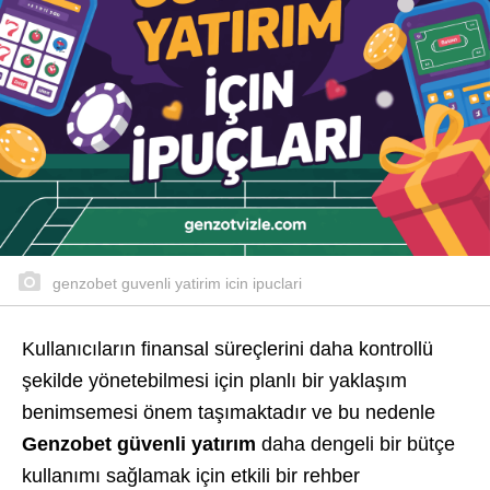
genzobet guvenli yatirim icin ipuclari
Kullanıcıların finansal süreçlerini daha kontrollü
şekilde yönetebilmesi için planlı bir yaklaşım
benimsemesi önem taşımaktadır ve bu nedenle
Genzobet güvenli yatırım
daha dengeli bir bütçe
kullanımı sağlamak için etkili bir rehber