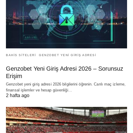
BAHIS SITELERI
GENZOBET YENI GIRIŞ ADRESI
Genzobet Yeni Giriş Adresi 2026 – Sorunsuz
Erişim
Genzobet yeni giriş adresi 2026 bilgilerini öğrenin. Canlı maç izleme,
finansal işlemler ve hesap güvenliği…
2 hafta ago