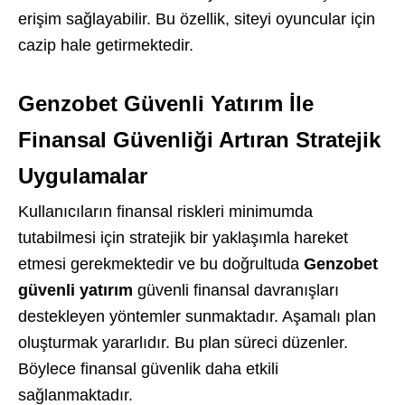
erişim sağlayabilir. Bu özellik, siteyi oyuncular için
cazip hale getirmektedir.
Genzobet Güvenli Yatırım İle
Finansal Güvenliği Artıran Stratejik
Uygulamalar
Kullanıcıların finansal riskleri minimumda
tutabilmesi için stratejik bir yaklaşımla hareket
etmesi gerekmektedir ve bu doğrultuda
Genzobet
güvenli yatırım
güvenli finansal davranışları
destekleyen yöntemler sunmaktadır. Aşamalı plan
oluşturmak yararlıdır. Bu plan süreci düzenler.
Böylece finansal güvenlik daha etkili
sağlanmaktadır.