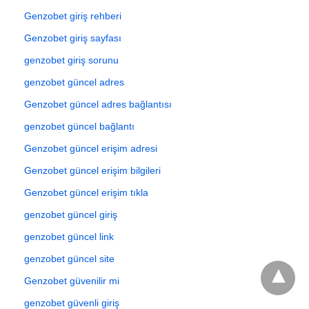
Genzobet giriş rehberi
Genzobet giriş sayfası
genzobet giriş sorunu
genzobet güncel adres
Genzobet güncel adres bağlantısı
genzobet güncel bağlantı
Genzobet güncel erişim adresi
Genzobet güncel erişim bilgileri
Genzobet güncel erişim tıkla
genzobet güncel giriş
genzobet güncel link
genzobet güncel site
Genzobet güvenilir mi
genzobet güvenli giriş