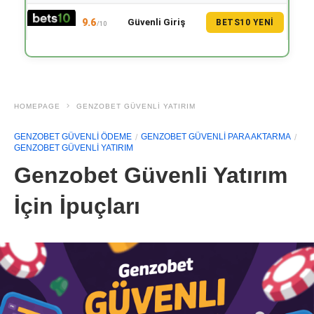
9.6
Güvenli Giriş
BETS10 YENI
/10
HOMEPAGE
GENZOBET GÜVENLI YATIRIM
GENZOBET GÜVENLI ÖDEME
GENZOBET GÜVENLI PARA AKTARMA
GENZOBET GÜVENLI YATIRIM
Genzobet Güvenli Yatırım
İçin İpuçları