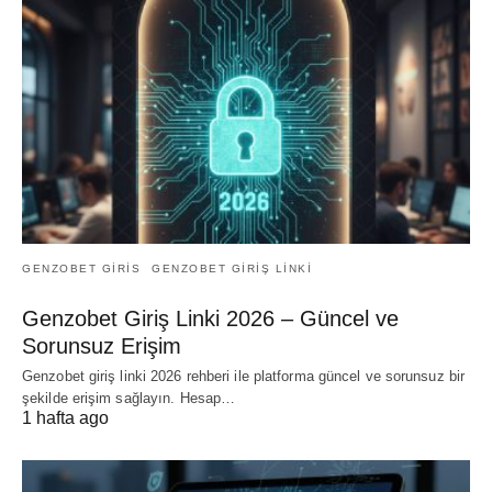
GENZOBET GIRIS
GENZOBET GIRIŞ LINKI
Genzobet Giriş Linki 2026 – Güncel ve
Sorunsuz Erişim
Genzobet giriş linki 2026 rehberi ile platforma güncel ve sorunsuz bir
şekilde erişim sağlayın. Hesap…
1 hafta ago