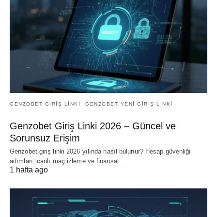
GENZOBET GIRIŞ LINKI
GENZOBET YENI GIRIŞ LINKI
Genzobet Giriş Linki 2026 – Güncel ve
Sorunsuz Erişim
Genzobet giriş linki 2026 yılında nasıl bulunur? Hesap güvenliği
adımları, canlı maç izleme ve finansal…
1 hafta ago