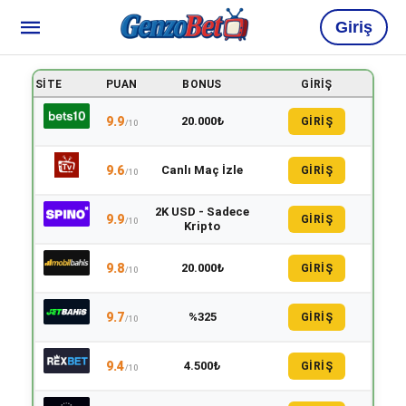
Giriş
SITE
PUAN
BONUS
GIRIŞ
9.9
20.000₺
GİRİŞ
/10
9.6
Canlı Maç İzle
GİRİŞ
/10
2K USD - Sadece
9.9
GİRİŞ
/10
Kripto
9.8
20.000₺
GİRİŞ
/10
9.7
%325
GİRİŞ
/10
9.4
4.500₺
GİRİŞ
/10