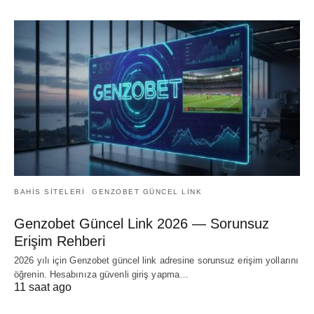
BAHIS SITELERI
GENZOBET GÜNCEL LINK
Genzobet Güncel Link 2026 — Sorunsuz
Erişim Rehberi
2026 yılı için Genzobet güncel link adresine sorunsuz erişim yollarını
öğrenin. Hesabınıza güvenli giriş yapma…
11 saat ago