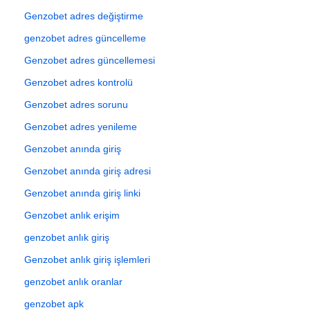
Genzobet adres değiştirme
genzobet adres güncelleme
Genzobet adres güncellemesi
Genzobet adres kontrolü
Genzobet adres sorunu
Genzobet adres yenileme
Genzobet anında giriş
Genzobet anında giriş adresi
Genzobet anında giriş linki
Genzobet anlık erişim
genzobet anlık giriş
Genzobet anlık giriş işlemleri
genzobet anlık oranlar
genzobet apk