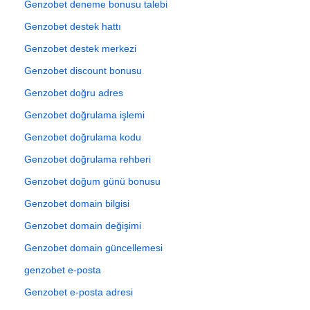
Genzobet deneme bonusu talebi
Genzobet destek hattı
Genzobet destek merkezi
Genzobet discount bonusu
Genzobet doğru adres
Genzobet doğrulama işlemi
Genzobet doğrulama kodu
Genzobet doğrulama rehberi
Genzobet doğum günü bonusu
Genzobet domain bilgisi
Genzobet domain değişimi
Genzobet domain güncellemesi
genzobet e-posta
Genzobet e-posta adresi