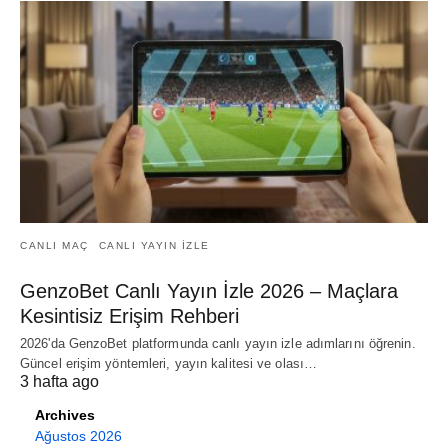
CANLI MAÇ
CANLI YAYIN IZLE
GenzoBet Canlı Yayın İzle 2026 – Maçlara
Kesintisiz Erişim Rehberi
2026'da GenzoBet platformunda canlı yayın izle adımlarını öğrenin.
Güncel erişim yöntemleri, yayın kalitesi ve olası…
3 hafta ago
Archives
Ağustos 2026