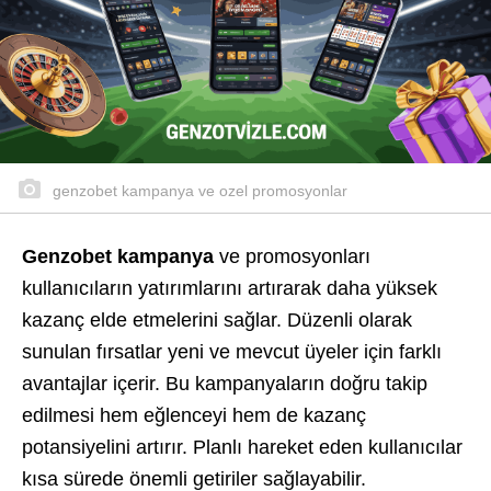
genzobet kampanya ve ozel promosyonlar
Genzobet kampanya
ve promosyonları
kullanıcıların yatırımlarını artırarak daha yüksek
kazanç elde etmelerini sağlar. Düzenli olarak
sunulan fırsatlar yeni ve mevcut üyeler için farklı
avantajlar içerir. Bu kampanyaların doğru takip
edilmesi hem eğlenceyi hem de kazanç
potansiyelini artırır. Planlı hareket eden kullanıcılar
kısa sürede önemli getiriler sağlayabilir.