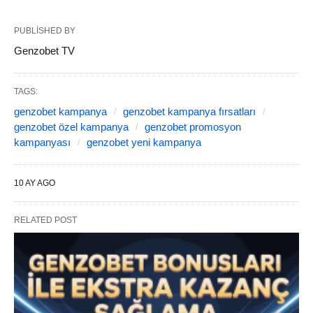
PUBLISHED BY
Genzobet TV
TAGS:
genzobet kampanya
genzobet kampanya fırsatları
genzobet özel kampanya
genzobet promosyon
kampanyası
genzobet yeni kampanya
10 AY AGO
RELATED POST