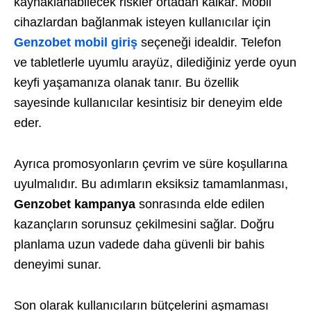
kaynaklanabilecek riskler ortadan kalkar.
Mobil
cihazlardan bağlanmak isteyen kullanıcılar için
Genzobet mobil giriş
seçeneği idealdir. Telefon
ve tabletlerle uyumlu arayüz, dilediğiniz yerde oyun
keyfi yaşamanıza olanak tanır. Bu özellik
sayesinde kullanıcılar kesintisiz bir deneyim elde
eder.
Ayrıca promosyonların çevrim ve süre koşullarına
uyulmalıdır. Bu adımların eksiksiz tamamlanması,
Genzobet kampanya
sonrasında elde edilen
kazançların sorunsuz çekilmesini sağlar. Doğru
planlama uzun vadede daha güvenli bir bahis
deneyimi sunar.
Son olarak kullanıcıların bütçelerini aşmaması