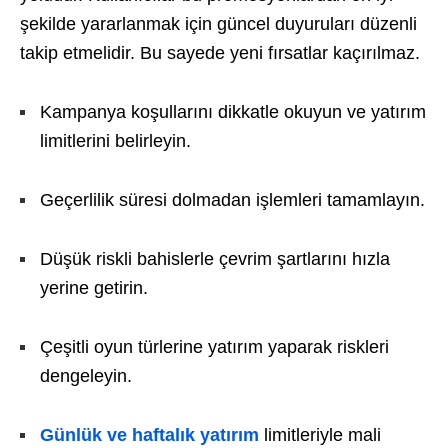
şekilde yararlanmak için güncel duyuruları düzenli
takip etmelidir. Bu sayede yeni fırsatlar kaçırılmaz.
Kampanya koşullarını dikkatle okuyun ve yatırım
limitlerini belirleyin.
Geçerlilik süresi dolmadan işlemleri tamamlayın.
Düşük riskli bahislerle çevrim şartlarını hızla
yerine getirin.
Çeşitli oyun türlerine yatırım yaparak riskleri
dengeleyin.
Günlük ve haftalık yatırım
limitleriyle mali