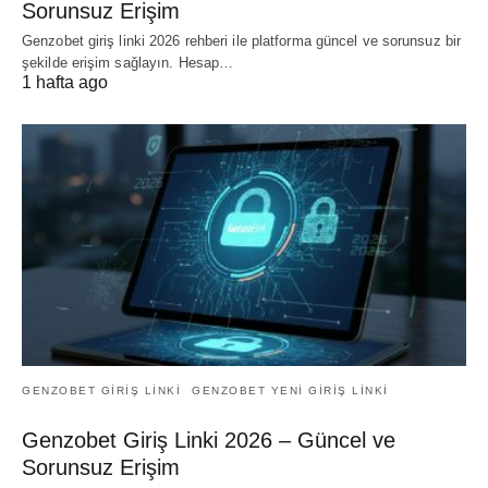
Sorunsuz Erişim
Genzobet giriş linki 2026 rehberi ile platforma güncel ve sorunsuz bir
şekilde erişim sağlayın. Hesap…
1 hafta ago
GENZOBET GIRIŞ LINKI
GENZOBET YENI GIRIŞ LINKI
Genzobet Giriş Linki 2026 – Güncel ve
Sorunsuz Erişim