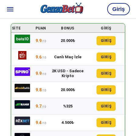
Giriş
SITE
PUAN
BONUS
GIRIŞ
9.9
20.000₺
GİRİŞ
/10
9.6
Canlı Maç İzle
GİRİŞ
/10
2K USD - Sadece
9.9
GİRİŞ
/10
Kripto
9.8
20.000₺
GİRİŞ
/10
9.7
%325
GİRİŞ
/10
9.4
4.500₺
GİRİŞ
/10