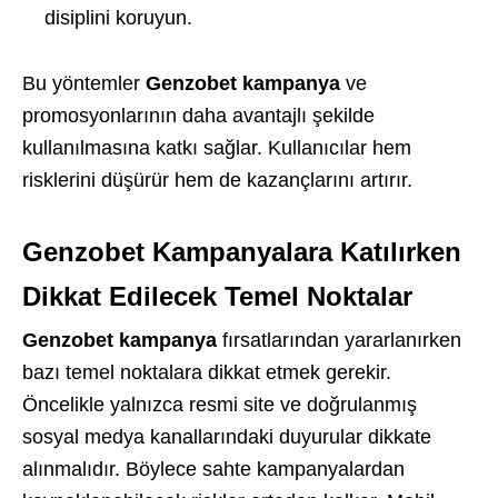
disiplini koruyun.
Bu yöntemler
Genzobet kampanya
ve
promosyonlarının daha avantajlı şekilde
kullanılmasına katkı sağlar. Kullanıcılar hem
risklerini düşürür hem de kazançlarını artırır.
Genzobet Kampanyalara Katılırken
Dikkat Edilecek Temel Noktalar
Genzobet kampanya
fırsatlarından yararlanırken
bazı temel noktalara dikkat etmek gerekir.
Öncelikle yalnızca resmi site ve doğrulanmış
sosyal medya kanallarındaki duyurular dikkate
alınmalıdır. Böylece sahte kampanyalardan