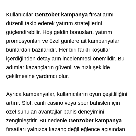
Kullanıcılar
Genzobet kampanya
fırsatlarını
düzenli takip ederek yatırım stratejilerini
güçlendirebilir. Hoş geldin bonusları, yatırım
promosyonları ve özel günlere ait kampanyalar
bunlardan bazılarıdır. Her biri farklı koşullar
içerdiğinden detayların incelenmesi önemlidir. Bu
adımlar kazançların güvenli ve hızlı şekilde
çekilmesine yardımcı olur.
Ayrıca kampanyalar, kullanıcıların oyun çeşitliliğini
artırır. Slot, canlı casino veya spor bahisleri için
özel sunulan avantajlar bahis deneyimini
zenginleştirir. Bu nedenle
Genzobet kampanya
fırsatları yalnızca kazanç değil eğlence açısından