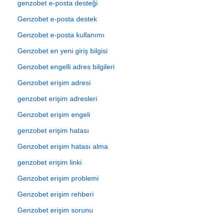
genzobet e-posta desteği
Genzobet e-posta destek
Genzobet e-posta kullanımı
Genzobet en yeni giriş bilgisi
Genzobet engelli adres bilgileri
Genzobet erişim adresi
genzobet erişim adresleri
Genzobet erişim engeli
genzobet erişim hatası
Genzobet erişim hatası alma
genzobet erişim linki
Genzobet erişim problemi
Genzobet erişim rehberi
Genzobet erişim sorunu