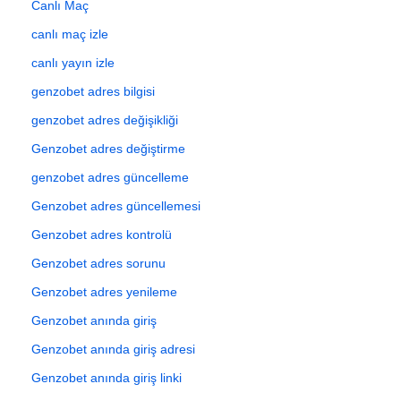
Canlı Maç
canlı maç izle
canlı yayın izle
genzobet adres bilgisi
genzobet adres değişikliği
Genzobet adres değiştirme
genzobet adres güncelleme
Genzobet adres güncellemesi
Genzobet adres kontrolü
Genzobet adres sorunu
Genzobet adres yenileme
Genzobet anında giriş
Genzobet anında giriş adresi
Genzobet anında giriş linki