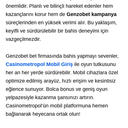
önemlidir. Planlı ve bilinçli hareket edenler hem
kazançlarını korur hem de
Genzobet kampanya
süreçlerinden en yüksek verimi alır. Bu yaklaşım,
keyifli ve sürdürülebilir bir bahis deneyimi için
vazgeçilmezdir.
Genzobet bet firmasında bahis yapmayı sevenler,
Casinometropol Mobil Giriş
ile oyun tutkusunu
her an her yerde sürdürebilir. Mobil cihazlara özel
optimize edilmiş arayüz, hızlı erişim ve kesintisiz
eğlence sunuyor. Bolca bonus ve geniş oyun
yelpazesiyle kazanma şansınızı artırın.
Casinometropol’ün mobil platformuna hemen
bağlanarak heyecana ortak olun!