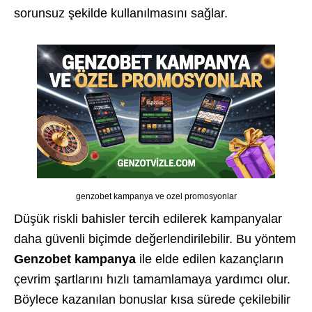
sorunsuz şekilde kullanılmasını sağlar.
genzobet kampanya ve ozel promosyonlar
Düşük riskli bahisler tercih edilerek kampanyalar
daha güvenli biçimde değerlendirilebilir. Bu yöntem
Genzobet kampanya
ile elde edilen kazançların
çevrim şartlarını hızlı tamamlamaya yardımcı olur.
Böylece kazanılan bonuslar kısa sürede çekilebilir