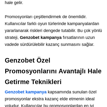
hale gelir.
Promosyonları çeşitlendirmek de önemlidir.
Kullanıcılar farklı oyun türlerinde kampanyalardan
yararlanarak riskleri dengede tutabilir. Bu çok yönlü
strateji,
Genzobet kampanya
fırsatlarının uzun
vadede sürdürülebilir kazanç sunmasını sağlar.
Genzobet Özel
Promosyonlarını Avantajlı Hale
Getirme Teknikleri
Genzobet kampanya
kapsamında sunulan özel
promosyonlar ekstra kazanç elde etmenin ideal
yoludur. Kullanıcılar bu promosyonlardan en iyi