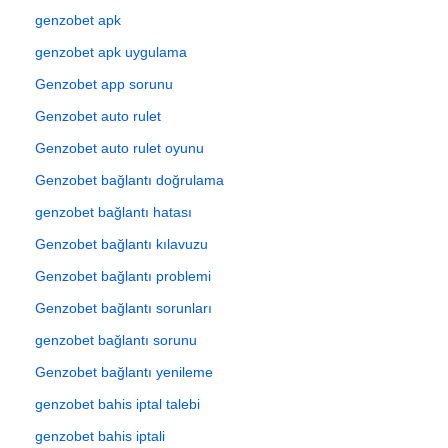
genzobet apk
genzobet apk uygulama
Genzobet app sorunu
Genzobet auto rulet
Genzobet auto rulet oyunu
Genzobet bağlantı doğrulama
genzobet bağlantı hatası
Genzobet bağlantı kılavuzu
Genzobet bağlantı problemi
Genzobet bağlantı sorunları
genzobet bağlantı sorunu
Genzobet bağlantı yenileme
genzobet bahis iptal talebi
genzobet bahis iptali