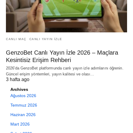
CANLI MAÇ
CANLI YAYIN IZLE
GenzoBet Canlı Yayın İzle 2026 – Maçlara
Kesintisiz Erişim Rehberi
2026'da GenzoBet platformunda canlı yayın izle adımlarını öğrenin.
Güncel erişim yöntemleri, yayın kalitesi ve olası…
3 hafta ago
Archives
Ağustos 2026
Temmuz 2026
Haziran 2026
Mart 2026