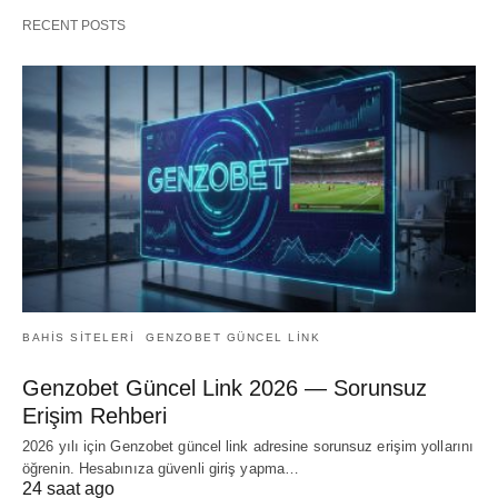
RECENT POSTS
BAHIS SITELERI
GENZOBET GÜNCEL LINK
Genzobet Güncel Link 2026 — Sorunsuz
Erişim Rehberi
2026 yılı için Genzobet güncel link adresine sorunsuz erişim yollarını
öğrenin. Hesabınıza güvenli giriş yapma…
24 saat ago