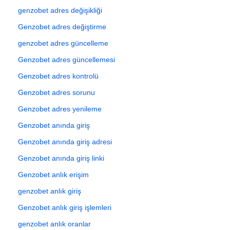
genzobet adres değişikliği
Genzobet adres değiştirme
genzobet adres güncelleme
Genzobet adres güncellemesi
Genzobet adres kontrolü
Genzobet adres sorunu
Genzobet adres yenileme
Genzobet anında giriş
Genzobet anında giriş adresi
Genzobet anında giriş linki
Genzobet anlık erişim
genzobet anlık giriş
Genzobet anlık giriş işlemleri
genzobet anlık oranlar