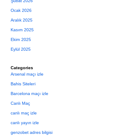
Şubat 2026
Ocak 2026
Aralık 2025
Kasım 2025
Ekim 2025
Eylül 2025
Categories
Arsenal maçı izle
Bahis Siteleri
Barcelona maçı izle
Canlı Maç
canlı maç izle
canlı yayın izle
genzobet adres bilgisi