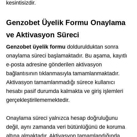
kesintisizdir.
Genzobet Üyelik Formu Onaylama
ve Aktivasyon Süreci
Genzobet üyelik formu
doldurulduktan sonra
onaylama süreci başlamaktadır. Bu aşama, kayıtlı
e-posta adresine gönderilen aktivasyon
bağlantısının tıklanmasıyla tamamlanmaktadır.
Aktivasyon tamamlanmadığı sürece kullanıcı
hesabı pasif durumda kalmakta ve giriş işlemleri
gerçekleştirilememektedir.
Onaylama süreci yalnızca hesap doğruluğunu
değil, aynı zamanda veri bütünlüğünü de koruma
altına almaktadır. Aktivasyon tamamlandığında