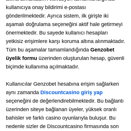
kullanıcıya onay bildirimi e-postası
gönderilmektedir. Ayrıca sistem, ilk girişte iki
aşamalı doğrulama seçeneğini aktif hale getirmeyi
önermektedir. Bu sayede kullanıcı hesapları
yetkisiz erişimlere karşı koruma altına alınmaktadır.
Tüm bu aşamalar tamamlandığında
Genzobet
üyelik formu
üzerinden oluşturulan hesap, güvenli
biçimde kullanıma açılmaktadır.
Kullanıcılar Genzobet hesabına erişim sağlarken
aynı zamanda
Discountcasino giriş yap
seçeneğini de değerlendirebilmektedir. Bu bağlantı
üzerinden siteye bağlanan üyeler, yüksek oranlı
bahisler ve farklı casino oyunlarıyla buluşur. Bu
nedenle sizler de Discountcasino firmasında son