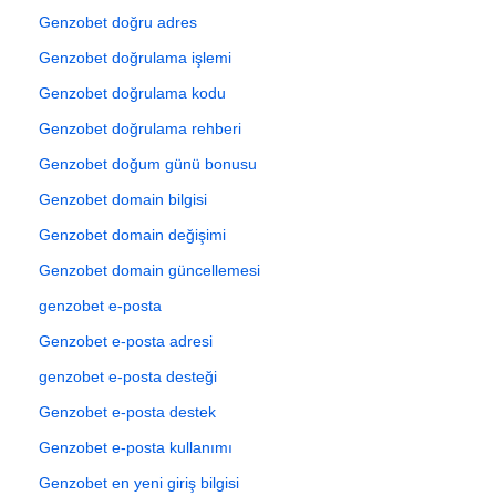
Genzobet doğru adres
Genzobet doğrulama işlemi
Genzobet doğrulama kodu
Genzobet doğrulama rehberi
Genzobet doğum günü bonusu
Genzobet domain bilgisi
Genzobet domain değişimi
Genzobet domain güncellemesi
genzobet e-posta
Genzobet e-posta adresi
genzobet e-posta desteği
Genzobet e-posta destek
Genzobet e-posta kullanımı
Genzobet en yeni giriş bilgisi