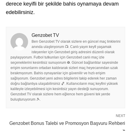
derece keyifli bir şekilde bahis oynamaya devam
edebilirsiniz.
Genzobet TV
Ben Genzobet TV olarak sizlere en güncel maç linklerini
anında ulaştırıyorum 📺. Canlı yayın keyfi yaşamak
isteyenler için Genzobet giriş adresini düzenli olarak
paylaşıyorum. Futbol tutkunları için Genzobet canlı maç izle
seçeneklerini kesintisiz sunuyorum ⚽. Güncel bağlantılar sayesinde
erişim sorunlarını ortadan kaldırarak sizleri maç heyecanından uzak
bırakmıyorum. Bahis oynayanlar için güvenilir ve hızlı erişim
sağlıyorum. Genzobet yeni adres bilgilerini takip ederek her zaman
doğru bağlantıya ulaşabilirsiniz 🏀. Kullanıcıların maç keyfini yüksek
kaliteyle izleyebilmesi için kesintisiz yayın desteği sunuyorum.
Genzobet TV olarak sizlere hem eğlence hem güveni tek yerde
buluşturuyorum 🎾.
NEXT
Genzobet Bonus Talebi ve Promosyon Başvuru Rehberi
»