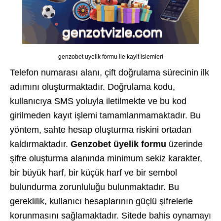
genzobet uyelik formu ile kayit islemleri
Telefon numarası alanı, çift doğrulama sürecinin ilk
adımını oluşturmaktadır. Doğrulama kodu,
kullanıcıya SMS yoluyla iletilmekte ve bu kod
girilmeden kayıt işlemi tamamlanmamaktadır. Bu
yöntem, sahte hesap oluşturma riskini ortadan
kaldırmaktadır.
Genzobet üyelik formu
üzerinde
şifre oluşturma alanında minimum sekiz karakter,
bir büyük harf, bir küçük harf ve bir sembol
bulundurma zorunluluğu bulunmaktadır. Bu
gereklilik, kullanıcı hesaplarının güçlü şifrelerle
korunmasını sağlamaktadır. Sitede bahis oynamayı