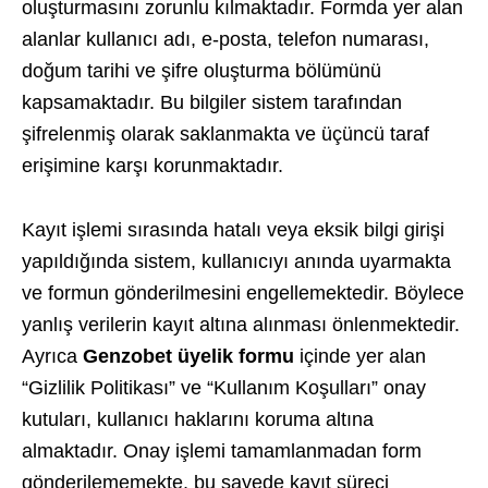
oluşturmasını zorunlu kılmaktadır. Formda yer alan
alanlar kullanıcı adı, e-posta, telefon numarası,
doğum tarihi ve şifre oluşturma bölümünü
kapsamaktadır. Bu bilgiler sistem tarafından
şifrelenmiş olarak saklanmakta ve üçüncü taraf
erişimine karşı korunmaktadır.
Kayıt işlemi sırasında hatalı veya eksik bilgi girişi
yapıldığında sistem, kullanıcıyı anında uyarmakta
ve formun gönderilmesini engellemektedir. Böylece
yanlış verilerin kayıt altına alınması önlenmektedir.
Ayrıca
Genzobet üyelik formu
içinde yer alan
“Gizlilik Politikası” ve “Kullanım Koşulları” onay
kutuları, kullanıcı haklarını koruma altına
almaktadır. Onay işlemi tamamlanmadan form
gönderilememekte, bu sayede kayıt süreci