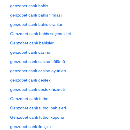
genzobet canlı bahis
genzobet canlı bahis firması
genzobet canlı bahis oranları
Genzobet canlı bahis seçenekleri
Genzobet canlı bahisler
genzobet canlı casino
genzobet canlı casino bölümü
genzobet canlı casino oyunları
genzobet canlı destek
genzobet canlı destek hizmeti
Genzobet canlı futbol
Genzobet canlı futbol bahisleri
Genzobet canlı futbol kuponu
genzobet canlı iletişim