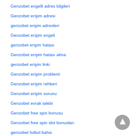
Genzobet engelli adres bilgileri
Genzobet erişim adresi
genzobet erişim adresleri
Genzobet erişim engeli
genzobet erişim hatası
Genzobet erişim hatası alma
genzobet erişim linki
Genzobet erişim problemi
Genzobet erişim rehberi
Genzobet erişim sorunu
Genzobet evrak talebi
Genzobet free spin bonusu
Genzobet free spin slot bonusları
genzobet futbol bahis