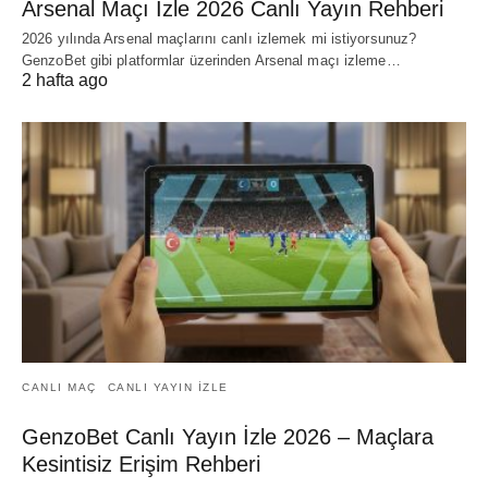
Arsenal Maçı İzle 2026 Canlı Yayın Rehberi
2026 yılında Arsenal maçlarını canlı izlemek mi istiyorsunuz?
GenzoBet gibi platformlar üzerinden Arsenal maçı izleme…
2 hafta ago
CANLI MAÇ
CANLI YAYIN IZLE
GenzoBet Canlı Yayın İzle 2026 – Maçlara
Kesintisiz Erişim Rehberi