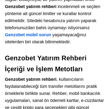
Genzobet yatırım rehberi
incelenmeli ve seçilen
yönteme ait güncel limitler ve kurallar kontrol
edilmelidir.
Sitedeki hesabınıza yatırım yaparak
telefonunuzdan bahis oynamayı istiyorsanız
Genzobet mobil sorun
yaşamayacağınız
sitelerden biri olarak bilinmektedir.
Genzobet Yatırım Rehberi
İçeriği ve İşlem Metotları
Genzobet yatırım rehberi
, kullanıcıların
faydalanabileceği tüm transfer metotlarını pratik
örneklerle birlikte sunar. Rehber, mobil bankacılık
uygulamaları, sanal ön ödemeli kartlar, e-cüzdanlar
ve çeşitli kripto para seçenekleri gibi güncel