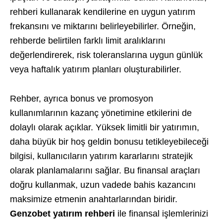
rehberi kullanarak kendilerine en uygun yatırım
frekansını ve miktarını belirleyebilirler. Örneğin,
rehberde belirtilen farklı limit aralıklarını
değerlendirerek, risk toleranslarına uygun günlük
veya haftalık yatırım planları oluşturabilirler.
Rehber, ayrıca bonus ve promosyon
kullanımlarının kazanç yönetimine etkilerini de
dolaylı olarak açıklar. Yüksek limitli bir yatırımın,
daha büyük bir hoş geldin bonusu tetikleyebileceği
bilgisi, kullanıcıların yatırım kararlarını stratejik
olarak planlamalarını sağlar. Bu finansal araçları
doğru kullanmak, uzun vadede bahis kazancını
maksimize etmenin anahtarlarından biridir.
Genzobet yatırım rehberi
ile finansal işlemlerinizi