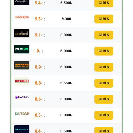
9.4
6.500₺
GİRİŞ
/10
9.5
%300
GİRİŞ
/10
9.1
8.000₺
GİRİŞ
/10
9
5.000₺
GİRİŞ
/10
8.9
5.000₺
GİRİŞ
/10
8.8
5.550₺
GİRİŞ
/10
8.6
6.000₺
GİRİŞ
/10
8.5
5.000₺
GİRİŞ
/10
8.4
5.500₺
GİRİŞ
/10