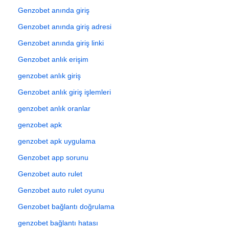
Genzobet anında giriş
Genzobet anında giriş adresi
Genzobet anında giriş linki
Genzobet anlık erişim
genzobet anlık giriş
Genzobet anlık giriş işlemleri
genzobet anlık oranlar
genzobet apk
genzobet apk uygulama
Genzobet app sorunu
Genzobet auto rulet
Genzobet auto rulet oyunu
Genzobet bağlantı doğrulama
genzobet bağlantı hatası