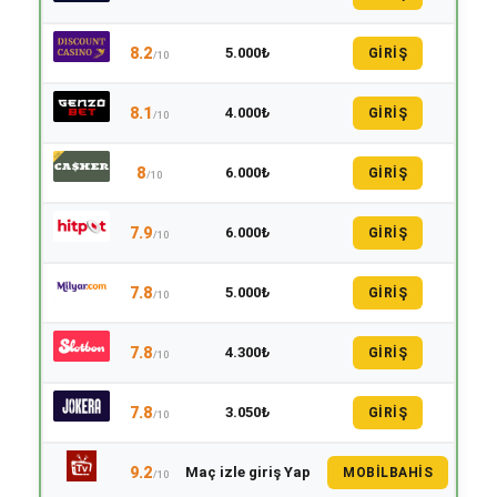
8.2
5.000₺
GİRİŞ
/10
8.1
4.000₺
GİRİŞ
/10
8
6.000₺
GİRİŞ
/10
7.9
6.000₺
GİRİŞ
/10
7.8
5.000₺
GİRİŞ
/10
7.8
4.300₺
GİRİŞ
/10
7.8
3.050₺
GİRİŞ
/10
9.2
Maç izle giriş Yap
MOBILBAHIS
/10