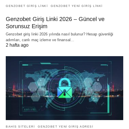
GENZOBET GIRIŞ LINKI
GENZOBET YENI GIRIŞ LINKI
Genzobet Giriş Linki 2026 – Güncel ve
Sorunsuz Erişim
Genzobet giriş linki 2026 yılında nasıl bulunur? Hesap güvenliği
adımları, canlı maç izleme ve finansal…
2 hafta ago
BAHIS SITELERI
GENZOBET YENI GIRIŞ ADRESI