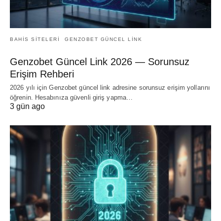
BAHIS SITELERI
GENZOBET GÜNCEL LINK
Genzobet Güncel Link 2026 — Sorunsuz
Erişim Rehberi
2026 yılı için Genzobet güncel link adresine sorunsuz erişim yollarını
öğrenin. Hesabınıza güvenli giriş yapma…
3 gün ago