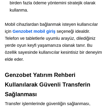
birden fazla ödeme yöntemini stratejik olarak
kullanma.
Mobil cihazlardan bağlanmak isteyen kullanıcılar
için
Genzobet mobil giriş
seçeneği idealdir.
Telefon ve tabletlerle uyumlu arayüz, dilediğiniz
yerde oyun keyfi yaşamanıza olanak tanır. Bu
özellik sayesinde kullanıcılar kesintisiz bir deneyim
elde eder.
Genzobet Yatırım Rehberi
Kullanılarak Güvenli Transferin
Sağlanması
Transfer işlemlerinde güvenliğin sağlanması,