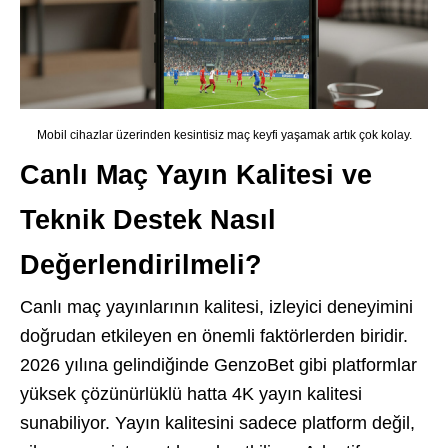
Mobil cihazlar üzerinden kesintisiz maç keyfi yaşamak artık çok kolay.
Canlı Maç Yayın Kalitesi ve
Teknik Destek Nasıl
Değerlendirilmeli?
Canlı maç yayınlarının kalitesi, izleyici deneyimini
doğrudan etkileyen en önemli faktörlerden biridir.
2026 yılına gelindiğinde GenzoBet gibi platformlar
yüksek çözünürlüklü hatta 4K yayın kalitesi
sunabiliyor. Yayın kalitesini sadece platform değil,