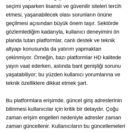
seçimi yaparken lisanslı ve güvenilir siteleri tercih
etmesi, yaşanabilecek olası sorunların önüne
geçilmesi açısından büyük önem taşır. Sektörde
gözlemlediğim kadarıyla, kullanıcı deneyimini ön
planda tutan platformlar, canlı destek ve teknik
altyapı konusunda da yatırım yapmaktan
çekinmiyor. Örneğin, bazı platformlar HD kalitede
yayın vaat ederken, aslında bant genişliği sorunu
yaşatabiliyor; bu yüzden kullanıcı yorumlarına ve
teknik özelliklere dikkat etmek şart.
Bu platformlara erişimde, güncel giriş adreslerinin
bilinmesi kullanıcılar için kritik bir detaydır. Çoğu
zaman erişim engelleri nedeniyle adresler zaman
zaman güncellenir. Kullanıcıların bu güncellemeleri