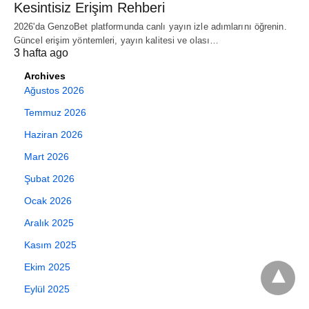
Kesintisiz Erişim Rehberi
2026'da GenzoBet platformunda canlı yayın izle adımlarını öğrenin.
Güncel erişim yöntemleri, yayın kalitesi ve olası…
3 hafta ago
Archives
Ağustos 2026
Temmuz 2026
Haziran 2026
Mart 2026
Şubat 2026
Ocak 2026
Aralık 2025
Kasım 2025
Ekim 2025
Eylül 2025