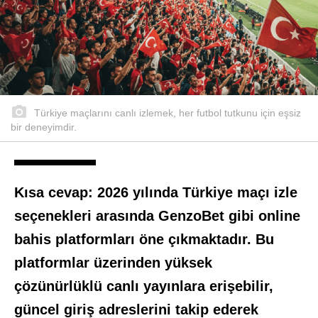
Türkiye maçlarını canlı izlemek, her futbol tutkunu için eşsiz
bir deneyimdir.
Kısa cevap:
2026 yılında Türkiye maçı izle
seçenekleri arasında GenzoBet gibi online
bahis platformları öne çıkmaktadır. Bu
platformlar üzerinden yüksek
çözünürlüklü canlı yayınlara erişebilir,
güncel giriş adreslerini takip ederek