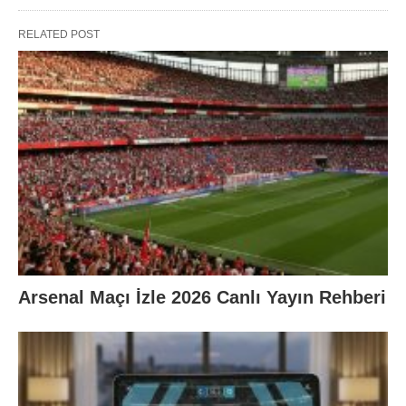
RELATED POST
Arsenal Maçı İzle 2026 Canlı Yayın Rehberi