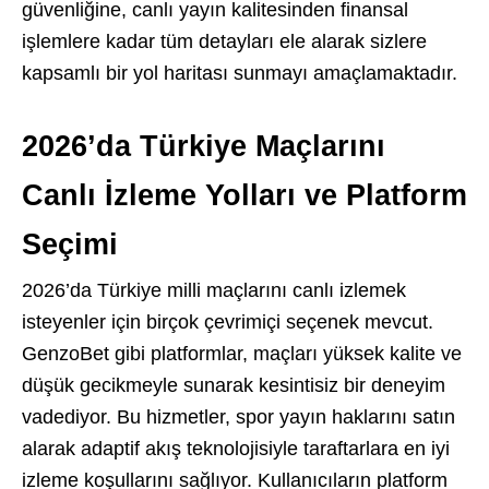
güvenliğine, canlı yayın kalitesinden finansal
işlemlere kadar tüm detayları ele alarak sizlere
kapsamlı bir yol haritası sunmayı amaçlamaktadır.
2026’da Türkiye Maçlarını
Canlı İzleme Yolları ve Platform
Seçimi
2026’da Türkiye milli maçlarını canlı izlemek
isteyenler için birçok çevrimiçi seçenek mevcut.
GenzoBet gibi platformlar, maçları yüksek kalite ve
düşük gecikmeyle sunarak kesintisiz bir deneyim
vadediyor. Bu hizmetler, spor yayın haklarını satın
alarak adaptif akış teknolojisiyle taraftarlara en iyi
izleme koşullarını sağlıyor. Kullanıcıların platform