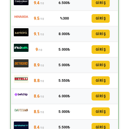
9.4
6.500₺
GİRİŞ
/10
9.5
%300
GİRİŞ
/10
9.1
8.000₺
GİRİŞ
/10
9
5.000₺
GİRİŞ
/10
8.9
5.000₺
GİRİŞ
/10
8.8
5.550₺
GİRİŞ
/10
8.6
6.000₺
GİRİŞ
/10
8.5
5.000₺
GİRİŞ
/10
8.4
5.500₺
GİRİŞ
/10