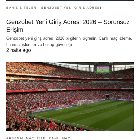
BAHIS SITELERI
GENZOBET YENI GIRIŞ ADRESI
Genzobet Yeni Giriş Adresi 2026 – Sorunsuz
Erişim
Genzobet yeni giriş adresi 2026 bilgilerini öğrenin. Canlı maç izleme,
finansal işlemler ve hesap güvenliği…
2 hafta ago
ARSENAL MAÇI IZLE
CANLI MAÇ