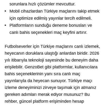
sorunlara hızlı çözümler mevcuttur.
Mobil cihazlardan Türkiye maçlarını takip etmek
için optimize edilmiş yayınlar tercih edilmeli.
Platformların sunduğu deneme bonusları ve
canlı bahis seçenekleri maç keyfini artırır.
Futbolseverler için Türkiye maçlarını canlı izlemek,
heyecanın doruklara ulaştığı anlardan biridir. 2026
yılı itibarıyla teknoloji sayesinde bu deneyim daha
erişilebilir. GenzoBet gibi platformlar, kullanıcılara
bahis seçeneklerinin yanı sıra canlı maç
yayınlarıyla da heyecan sunuyor. Türkiye maçı
izleme deneyiminizi zirveye taşımak için atmanız
gereken adımları merak ediyor musunuz? Bu
rehber, güncel platform erişiminden hesap