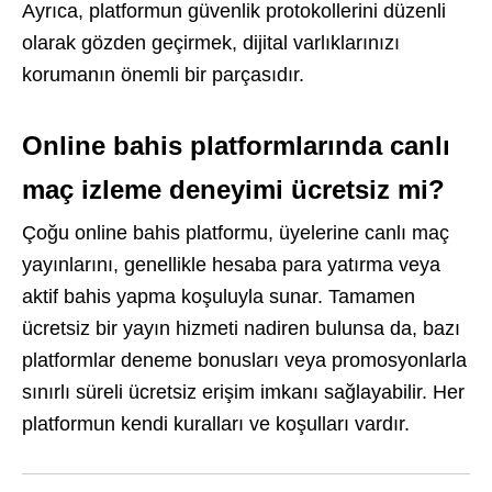
Ayrıca, platformun güvenlik protokollerini düzenli
olarak gözden geçirmek, dijital varlıklarınızı
korumanın önemli bir parçasıdır.
Online bahis platformlarında canlı
maç izleme deneyimi ücretsiz mi?
Çoğu online bahis platformu, üyelerine canlı maç
yayınlarını, genellikle hesaba para yatırma veya
aktif bahis yapma koşuluyla sunar. Tamamen
ücretsiz bir yayın hizmeti nadiren bulunsa da, bazı
platformlar deneme bonusları veya promosyonlarla
sınırlı süreli ücretsiz erişim imkanı sağlayabilir. Her
platformun kendi kuralları ve koşulları vardır.