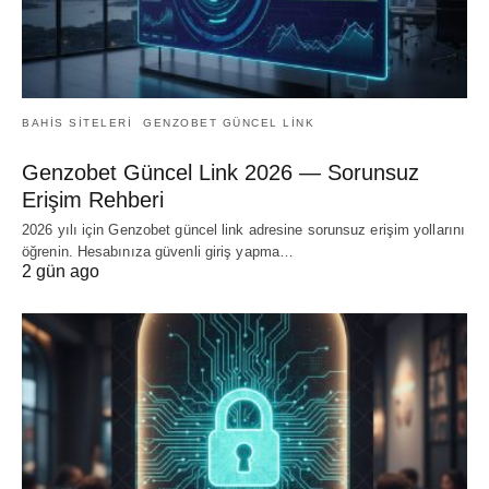
BAHIS SITELERI
GENZOBET GÜNCEL LINK
Genzobet Güncel Link 2026 — Sorunsuz
Erişim Rehberi
2026 yılı için Genzobet güncel link adresine sorunsuz erişim yollarını
öğrenin. Hesabınıza güvenli giriş yapma…
2 gün ago