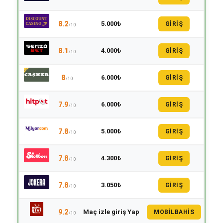
8.2
5.000₺
GİRİŞ
/10
8.1
4.000₺
GİRİŞ
/10
8
6.000₺
GİRİŞ
/10
7.9
6.000₺
GİRİŞ
/10
7.8
5.000₺
GİRİŞ
/10
7.8
4.300₺
GİRİŞ
/10
7.8
3.050₺
GİRİŞ
/10
9.2
Maç izle giriş Yap
MOBILBAHIS
/10