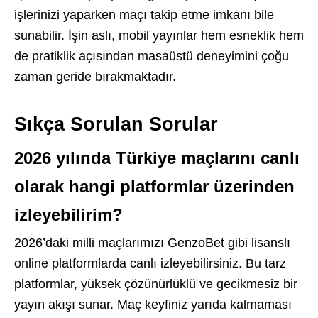
işlerinizi yaparken maçı takip etme imkanı bile
sunabilir. İşin aslı, mobil yayınlar hem esneklik hem
de pratiklik açısından masaüstü deneyimini çoğu
zaman geride bırakmaktadır.
Sıkça Sorulan Sorular
2026 yılında Türkiye maçlarını canlı
olarak hangi platformlar üzerinden
izleyebilirim?
2026’daki milli maçlarımızı GenzoBet gibi lisanslı
online platformlarda canlı izleyebilirsiniz. Bu tarz
platformlar, yüksek çözünürlüklü ve gecikmesiz bir
yayın akışı sunar. Maç keyfiniz yarıda kalmaması