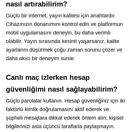
nasıl artırabilirim?
Güçlü bir internet, yayın kalitesi için anahtardır.
Cihazınızın donanımını kontrol edin ve platformun
mobil uygulamasını deneyin, bu daha verimli
olabilir. Yayın sırasında kesinti yaşarsanız, kalite
ayarlarını düşürmek çoğu zaman sorunu çözer ve
daha akıcı bir deneyim sunar.
Canlı maç izlerken hesap
güvenliğimi nasıl sağlayabilirim?
Güçlü parolalar kullanın. Hesap güvenliğiniz için iki
faktörlü kimlik doğrulamasını aktif ederek ve
şüpheli mesajlara dikkat ederek önlem alın; kişisel
bilgilerinizi asla üçüncü taraflarla paylaşmayın.