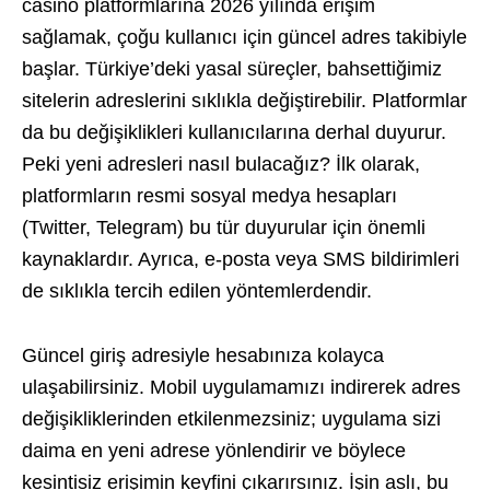
casino platformlarına 2026 yılında erişim
sağlamak, çoğu kullanıcı için güncel adres takibiyle
başlar. Türkiye’deki yasal süreçler, bahsettiğimiz
sitelerin adreslerini sıklıkla değiştirebilir. Platformlar
da bu değişiklikleri kullanıcılarına derhal duyurur.
Peki yeni adresleri nasıl bulacağız? İlk olarak,
platformların resmi sosyal medya hesapları
(Twitter, Telegram) bu tür duyurular için önemli
kaynaklardır. Ayrıca, e-posta veya SMS bildirimleri
de sıklıkla tercih edilen yöntemlerdendir.
Güncel giriş adresiyle hesabınıza kolayca
ulaşabilirsiniz. Mobil uygulamamızı indirerek adres
değişikliklerinden etkilenmezsiniz; uygulama sizi
daima en yeni adrese yönlendirir ve böylece
kesintisiz erişimin keyfini çıkarırsınız. İşin aslı, bu