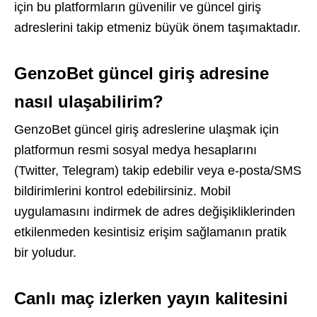
için bu platformların güvenilir ve güncel giriş
adreslerini takip etmeniz büyük önem taşımaktadır.
GenzoBet güncel giriş adresine
nasıl ulaşabilirim?
GenzoBet güncel giriş adreslerine ulaşmak için
platformun resmi sosyal medya hesaplarını
(Twitter, Telegram) takip edebilir veya e-posta/SMS
bildirimlerini kontrol edebilirsiniz. Mobil
uygulamasını indirmek de adres değişikliklerinden
etkilenmeden kesintisiz erişim sağlamanın pratik
bir yoludur.
Canlı maç izlerken yayın kalitesini