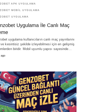
ZOBET APK UYGULAMA
ZOBET MOBIL UYGULAMA
ZOBET UYGULAMA
nzobet Uygulama İle Canlı Maç
leme
obet uygulama kullanıcıların canlı maç yayınlarını
ı ve kesintisiz şekilde izleyebilmesi için en gelişmiş
mlerden biridir. Mobil uyumlu yapısı sayesinde…
 ago