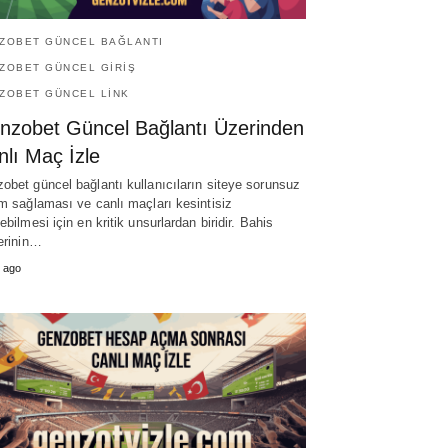
ZOBET GÜNCEL BAĞLANTI
ZOBET GÜNCEL GIRIŞ
ZOBET GÜNCEL LINK
nzobet Güncel Bağlantı Üzerinden
lı Maç İzle
obet güncel bağlantı kullanıcıların siteye sorunsuz
im sağlaması ve canlı maçları kesintisiz
ebilmesi için en kritik unsurlardan biridir. Bahis
lerinin…
 ago