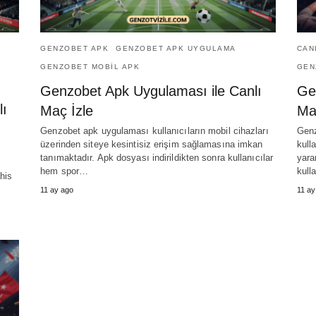
GENZOBET APK
GENZOBET APK UYGULAMA
CAN
GENZOBET MOBIL APK
GEN
Genzobet Apk Uygulaması ile Canlı
Ge
lı
Maç İzle
Ma
Genzobet apk uygulaması kullanıcıların mobil cihazları
Genz
üzerinden siteye kesintisiz erişim sağlamasına imkan
kull
tanımaktadır. Apk dosyası indirildikten sonra kullanıcılar
yara
hem spor…
kull
his
11 ay ago
11 ay