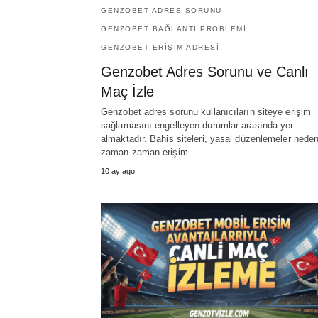
GENZOBET ADRES SORUNU
GENZOBET BAĞLANTI PROBLEMI
GENZOBET ERIŞIM ADRESI
Genzobet Adres Sorunu ve Canlı
Maç İzle
Genzobet adres sorunu kullanıcıların siteye erişim
sağlamasını engelleyen durumlar arasında yer
almaktadır. Bahis siteleri, yasal düzenlemeler neden
zaman zaman erişim…
10 ay ago