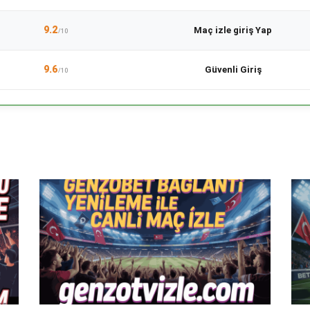
9.2
Maç izle giriş Yap
/10
9.6
Güvenli Giriş
/10