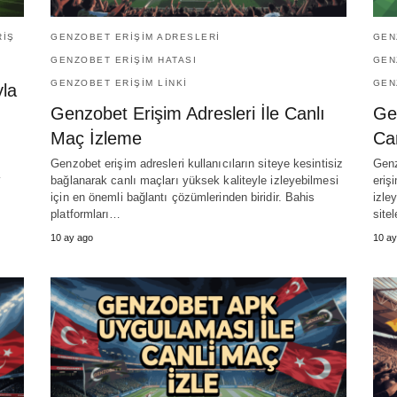
RIŞ
GENZOBET ERIŞIM ADRESLERI
GEN
GENZOBET ERIŞIM HATASI
GEN
GENZOBET ERIŞIM LINKI
GEN
yla
Genzobet Erişim Adresleri İle Canlı
Ge
Maç İzleme
Can
Genzobet erişim adresleri kullanıcıların siteye kesintisiz
Genz
…
bağlanarak canlı maçları yüksek kaliteyle izleyebilmesi
eriş
için en önemli bağlantı çözümlerinden biridir. Bahis
izley
platformları…
site
10 ay ago
10 ay