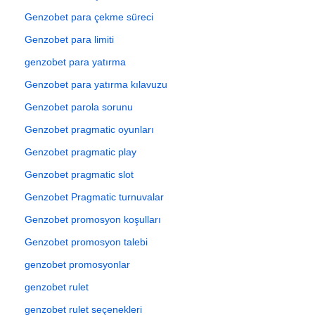
Genzobet para çekme süreci
Genzobet para limiti
genzobet para yatırma
Genzobet para yatırma kılavuzu
Genzobet parola sorunu
Genzobet pragmatic oyunları
Genzobet pragmatic play
Genzobet pragmatic slot
Genzobet Pragmatic turnuvalar
Genzobet promosyon koşulları
Genzobet promosyon talebi
genzobet promosyonlar
genzobet rulet
genzobet rulet seçenekleri