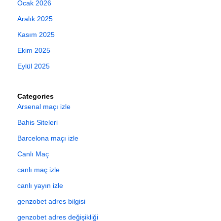
Ocak 2026
Aralık 2025
Kasım 2025
Ekim 2025
Eylül 2025
Categories
Arsenal maçı izle
Bahis Siteleri
Barcelona maçı izle
Canlı Maç
canlı maç izle
canlı yayın izle
genzobet adres bilgisi
genzobet adres değişikliği