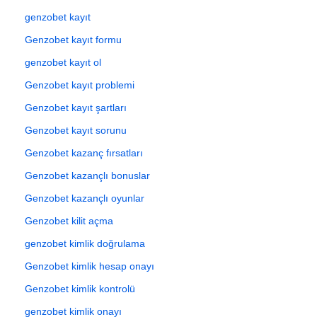
genzobet kayıt
Genzobet kayıt formu
genzobet kayıt ol
Genzobet kayıt problemi
Genzobet kayıt şartları
Genzobet kayıt sorunu
Genzobet kazanç fırsatları
Genzobet kazançlı bonuslar
Genzobet kazançlı oyunlar
Genzobet kilit açma
genzobet kimlik doğrulama
Genzobet kimlik hesap onayı
Genzobet kimlik kontrolü
genzobet kimlik onayı