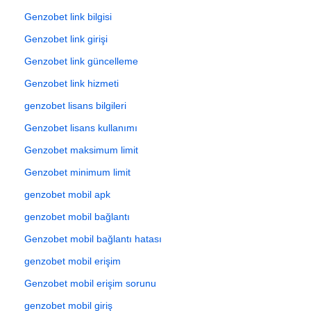
Genzobet link bilgisi
Genzobet link girişi
Genzobet link güncelleme
Genzobet link hizmeti
genzobet lisans bilgileri
Genzobet lisans kullanımı
Genzobet maksimum limit
Genzobet minimum limit
genzobet mobil apk
genzobet mobil bağlantı
Genzobet mobil bağlantı hatası
genzobet mobil erişim
Genzobet mobil erişim sorunu
genzobet mobil giriş