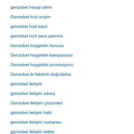
genzobet hesap silme
Genzobet hızlı erişim
genzobet hızlı kayıt
genzobet hızlı para yatırma
Genzobet hoşgeldin bonusu
Genzobet hoşgeldin kampanyası
Genzobet hoşgeldin promosyonu
Genzobet iki faktörlü doğrulama
genzobet iletişim
genzobet iletişim adresi
Genzobet iletişim çözümleri
genzobet iletişim hattı
genzobet iletişim numarası
genzobet iletişim twitter