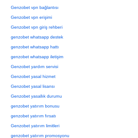
Genzobet vpn bağlantısı
Genzobet vpn erişimi
Genzobet vpn giriş rehberi
genzobet whatsapp destek
genzobet whatsapp hattı
genzobet whatsapp iletişim
Genzobet yardım servisi
Genzobet yasal hizmet
Genzobet yasal lisansı
Genzobet yasallık durumu
genzobet yatırım bonusu
genzobet yatırım fırsatı
Genzobet yatırım limitleri
genzobet yatırım promosyonu