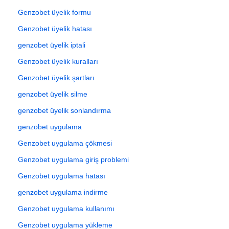
Genzobet üyelik formu
Genzobet üyelik hatası
genzobet üyelik iptali
Genzobet üyelik kuralları
Genzobet üyelik şartları
genzobet üyelik silme
genzobet üyelik sonlandırma
genzobet uygulama
Genzobet uygulama çökmesi
Genzobet uygulama giriş problemi
Genzobet uygulama hatası
genzobet uygulama indirme
Genzobet uygulama kullanımı
Genzobet uygulama yükleme