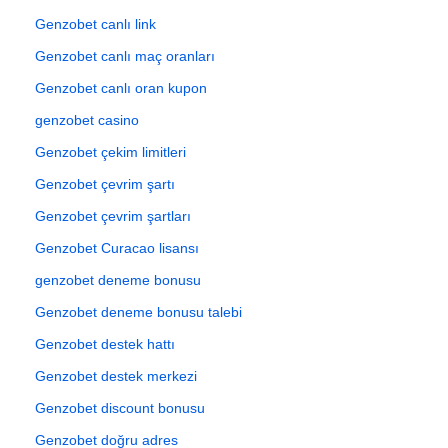
Genzobet canlı link
Genzobet canlı maç oranları
Genzobet canlı oran kupon
genzobet casino
Genzobet çekim limitleri
Genzobet çevrim şartı
Genzobet çevrim şartları
Genzobet Curacao lisansı
genzobet deneme bonusu
Genzobet deneme bonusu talebi
Genzobet destek hattı
Genzobet destek merkezi
Genzobet discount bonusu
Genzobet doğru adres