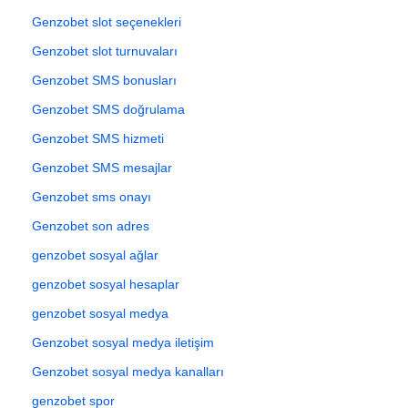
Genzobet slot seçenekleri
Genzobet slot turnuvaları
Genzobet SMS bonusları
Genzobet SMS doğrulama
Genzobet SMS hizmeti
Genzobet SMS mesajlar
Genzobet sms onayı
Genzobet son adres
genzobet sosyal ağlar
genzobet sosyal hesaplar
genzobet sosyal medya
Genzobet sosyal medya iletişim
Genzobet sosyal medya kanalları
genzobet spor