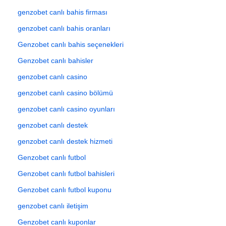
genzobet canlı bahis firması
genzobet canlı bahis oranları
Genzobet canlı bahis seçenekleri
Genzobet canlı bahisler
genzobet canlı casino
genzobet canlı casino bölümü
genzobet canlı casino oyunları
genzobet canlı destek
genzobet canlı destek hizmeti
Genzobet canlı futbol
Genzobet canlı futbol bahisleri
Genzobet canlı futbol kuponu
genzobet canlı iletişim
Genzobet canlı kuponlar