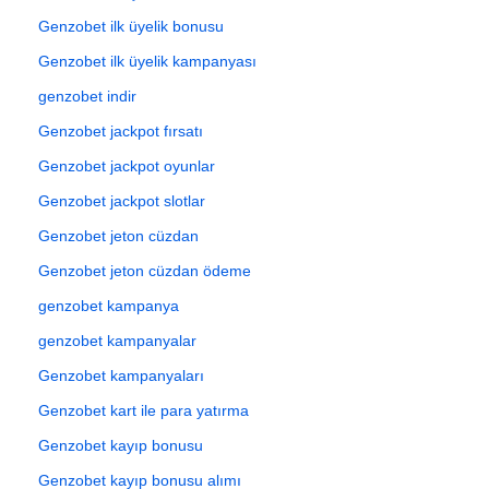
Genzobet ilk üyelik bonusu
Genzobet ilk üyelik kampanyası
genzobet indir
Genzobet jackpot fırsatı
Genzobet jackpot oyunlar
Genzobet jackpot slotlar
Genzobet jeton cüzdan
Genzobet jeton cüzdan ödeme
genzobet kampanya
genzobet kampanyalar
Genzobet kampanyaları
Genzobet kart ile para yatırma
Genzobet kayıp bonusu
Genzobet kayıp bonusu alımı