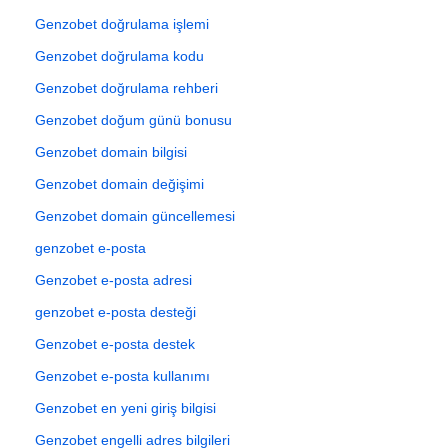
Genzobet doğrulama işlemi
Genzobet doğrulama kodu
Genzobet doğrulama rehberi
Genzobet doğum günü bonusu
Genzobet domain bilgisi
Genzobet domain değişimi
Genzobet domain güncellemesi
genzobet e-posta
Genzobet e-posta adresi
genzobet e-posta desteği
Genzobet e-posta destek
Genzobet e-posta kullanımı
Genzobet en yeni giriş bilgisi
Genzobet engelli adres bilgileri