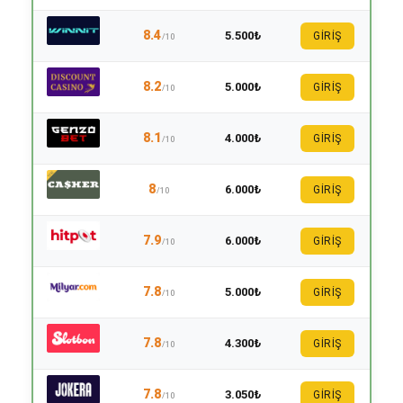
8.4
5.500₺
GİRİŞ
/10
8.2
5.000₺
GİRİŞ
/10
8.1
4.000₺
GİRİŞ
/10
8
6.000₺
GİRİŞ
/10
7.9
6.000₺
GİRİŞ
/10
7.8
5.000₺
GİRİŞ
/10
7.8
4.300₺
GİRİŞ
/10
7.8
3.050₺
GİRİŞ
/10