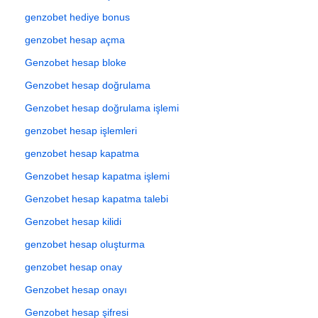
genzobet hediye bonus
genzobet hesap açma
Genzobet hesap bloke
Genzobet hesap doğrulama
Genzobet hesap doğrulama işlemi
genzobet hesap işlemleri
genzobet hesap kapatma
Genzobet hesap kapatma işlemi
Genzobet hesap kapatma talebi
Genzobet hesap kilidi
genzobet hesap oluşturma
genzobet hesap onay
Genzobet hesap onayı
Genzobet hesap şifresi