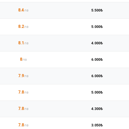
8.4
5.500₺
/10
8.2
5.000₺
/10
8.1
4.000₺
/10
8
6.000₺
/10
7.9
6.000₺
/10
7.8
5.000₺
/10
7.8
4.300₺
/10
7.8
3.050₺
/10