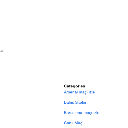
nan
Categories
Arsenal maçı izle
Bahis Siteleri
Barcelona maçı izle
Canlı Maç