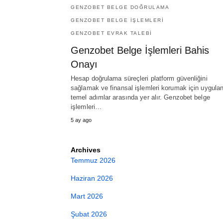
GENZOBET BELGE DOĞRULAMA
GENZOBET BELGE IŞLEMLERI
GENZOBET EVRAK TALEBI
Genzobet Belge İşlemleri Bahis
Onayı
Hesap doğrulama süreçleri platform güvenliğini
sağlamak ve finansal işlemleri korumak için uygula
temel adımlar arasında yer alır. Genzobet belge
işlemleri…
5 ay ago
Archives
Temmuz 2026
Haziran 2026
Mart 2026
Şubat 2026