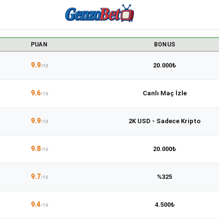
PUAN
BONUS
9.9
20.000₺
/10
9.6
Canlı Maç İzle
/10
9.9
2K USD - Sadece Kripto
/10
9.8
20.000₺
/10
9.7
%325
/10
9.4
4.500₺
/10