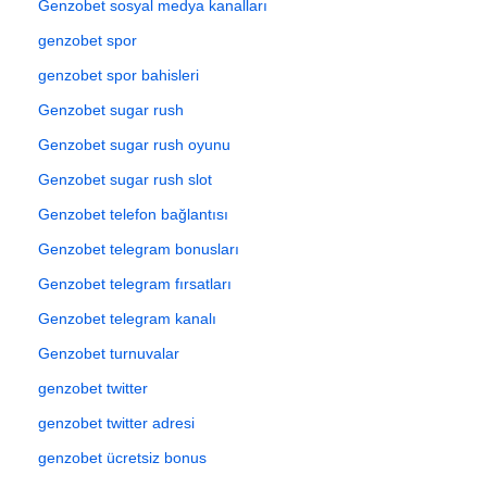
Genzobet sosyal medya kanalları
genzobet spor
genzobet spor bahisleri
Genzobet sugar rush
Genzobet sugar rush oyunu
Genzobet sugar rush slot
Genzobet telefon bağlantısı
Genzobet telegram bonusları
Genzobet telegram fırsatları
Genzobet telegram kanalı
Genzobet turnuvalar
genzobet twitter
genzobet twitter adresi
genzobet ücretsiz bonus