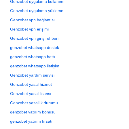
Genzobet uygulama kullanımı
Genzobet uygulama yükleme
Genzobet vpn bağlantısı
Genzobet vpn erişimi
Genzobet vpn giriş rehberi
genzobet whatsapp destek
genzobet whatsapp hattı
genzobet whatsapp iletişim
Genzobet yardım servisi
Genzobet yasal hizmet
Genzobet yasal lisansı
Genzobet yasallık durumu
genzobet yatırım bonusu
genzobet yatırım fırsatı