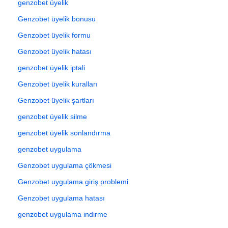
genzobet üyelik
Genzobet üyelik bonusu
Genzobet üyelik formu
Genzobet üyelik hatası
genzobet üyelik iptali
Genzobet üyelik kuralları
Genzobet üyelik şartları
genzobet üyelik silme
genzobet üyelik sonlandırma
genzobet uygulama
Genzobet uygulama çökmesi
Genzobet uygulama giriş problemi
Genzobet uygulama hatası
genzobet uygulama indirme