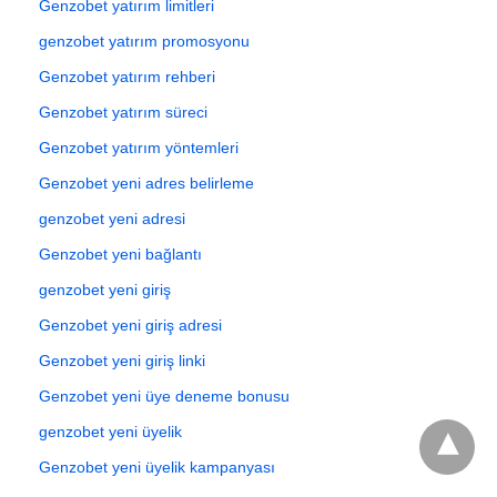
Genzobet yatırım limitleri
genzobet yatırım promosyonu
Genzobet yatırım rehberi
Genzobet yatırım süreci
Genzobet yatırım yöntemleri
Genzobet yeni adres belirleme
genzobet yeni adresi
Genzobet yeni bağlantı
genzobet yeni giriş
Genzobet yeni giriş adresi
Genzobet yeni giriş linki
Genzobet yeni üye deneme bonusu
genzobet yeni üyelik
Genzobet yeni üyelik kampanyası