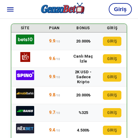
Giriş
SITE
PUAN
BONUS
GIRIŞ
9.9
20.000₺
GİRİŞ
/10
Canlı Maç
9.6
GİRİŞ
/10
İzle
2K USD -
9.9
Sadece
GİRİŞ
/10
Kripto
9.8
20.000₺
GİRİŞ
/10
9.7
%325
GİRİŞ
/10
9.4
4.500₺
GİRİŞ
/10