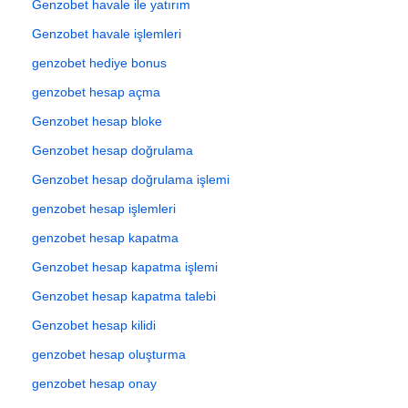
Genzobet havale ile yatırım
Genzobet havale işlemleri
genzobet hediye bonus
genzobet hesap açma
Genzobet hesap bloke
Genzobet hesap doğrulama
Genzobet hesap doğrulama işlemi
genzobet hesap işlemleri
genzobet hesap kapatma
Genzobet hesap kapatma işlemi
Genzobet hesap kapatma talebi
Genzobet hesap kilidi
genzobet hesap oluşturma
genzobet hesap onay