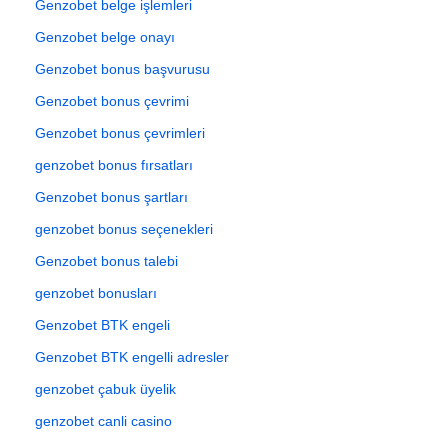
Genzobet belge işlemleri
Genzobet belge onayı
Genzobet bonus başvurusu
Genzobet bonus çevrimi
Genzobet bonus çevrimleri
genzobet bonus fırsatları
Genzobet bonus şartları
genzobet bonus seçenekleri
Genzobet bonus talebi
genzobet bonusları
Genzobet BTK engeli
Genzobet BTK engelli adresler
genzobet çabuk üyelik
genzobet canli casino