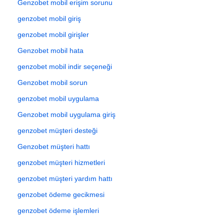
Genzobet mobil erişim sorunu
genzobet mobil giriş
genzobet mobil girişler
Genzobet mobil hata
genzobet mobil indir seçeneği
Genzobet mobil sorun
genzobet mobil uygulama
Genzobet mobil uygulama giriş
genzobet müşteri desteği
Genzobet müşteri hattı
genzobet müşteri hizmetleri
genzobet müşteri yardım hattı
genzobet ödeme gecikmesi
genzobet ödeme işlemleri