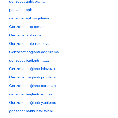
genzobet anlık oranlar
genzobet apk
genzobet apk uygulama
Genzobet app sorunu
Genzobet auto rulet
Genzobet auto rulet oyunu
Genzobet bağlantı doğrulama
genzobet bağlantı hatası
Genzobet bağlantı kılavuzu
Genzobet bağlantı problemi
Genzobet bağlantı sorunları
genzobet bağlantı sorunu
Genzobet bağlantı yenileme
genzobet bahis iptal talebi