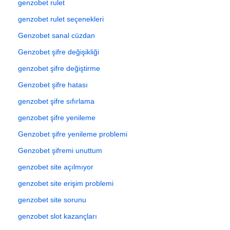
genzobet rulet
genzobet rulet seçenekleri
Genzobet sanal cüzdan
Genzobet şifre değişikliği
genzobet şifre değiştirme
Genzobet şifre hatası
genzobet şifre sıfırlama
genzobet şifre yenileme
Genzobet şifre yenileme problemi
Genzobet şifremi unuttum
genzobet site açılmıyor
genzobet site erişim problemi
genzobet site sorunu
genzobet slot kazançları