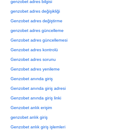
genzobet adres bilgisi
genzobet adres değişikliği
Genzobet adres değiştirme
genzobet adres güncelleme
Genzobet adres güncellemesi
Genzobet adres kontrolü
Genzobet adres sorunu
Genzobet adres yenileme
Genzobet anında giriş
Genzobet anında giriş adresi
Genzobet anında giriş linki
Genzobet anlık erişim
genzobet anlık giriş
Genzobet anlık giriş işlemleri