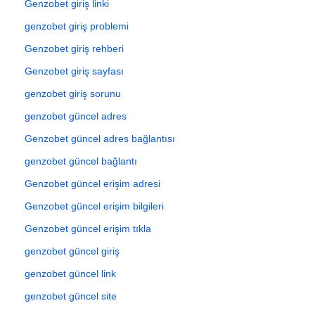
Genzobet giriş linki
genzobet giriş problemi
Genzobet giriş rehberi
Genzobet giriş sayfası
genzobet giriş sorunu
genzobet güncel adres
Genzobet güncel adres bağlantısı
genzobet güncel bağlantı
Genzobet güncel erişim adresi
Genzobet güncel erişim bilgileri
Genzobet güncel erişim tıkla
genzobet güncel giriş
genzobet güncel link
genzobet güncel site