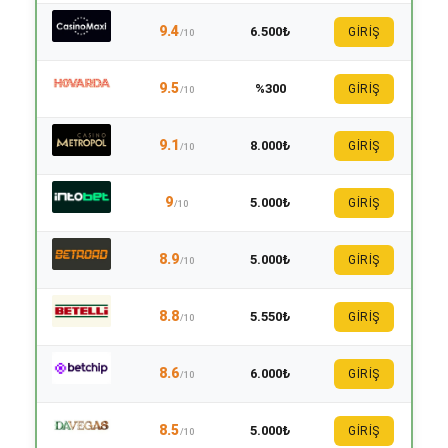
9.4
6.500₺
GİRİŞ
/10
9.5
%300
GİRİŞ
/10
9.1
8.000₺
GİRİŞ
/10
9
5.000₺
GİRİŞ
/10
8.9
5.000₺
GİRİŞ
/10
8.8
5.550₺
GİRİŞ
/10
8.6
6.000₺
GİRİŞ
/10
8.5
5.000₺
GİRİŞ
/10