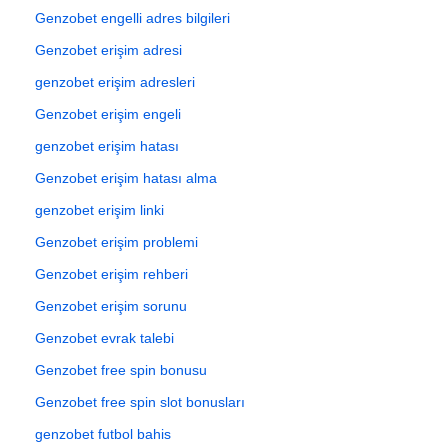
Genzobet engelli adres bilgileri
Genzobet erişim adresi
genzobet erişim adresleri
Genzobet erişim engeli
genzobet erişim hatası
Genzobet erişim hatası alma
genzobet erişim linki
Genzobet erişim problemi
Genzobet erişim rehberi
Genzobet erişim sorunu
Genzobet evrak talebi
Genzobet free spin bonusu
Genzobet free spin slot bonusları
genzobet futbol bahis