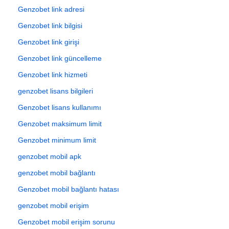
Genzobet link adresi
Genzobet link bilgisi
Genzobet link girişi
Genzobet link güncelleme
Genzobet link hizmeti
genzobet lisans bilgileri
Genzobet lisans kullanımı
Genzobet maksimum limit
Genzobet minimum limit
genzobet mobil apk
genzobet mobil bağlantı
Genzobet mobil bağlantı hatası
genzobet mobil erişim
Genzobet mobil erişim sorunu