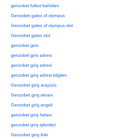
genzobet futbol bahisleri
Genzobet gates of olympus
Genzobet gates of olympus slot
Genzobet gates slot
genzobet giris
genzobet giris adresi
genzobet giriş adresi
genzobet giriş adresi bilgileri
Genzobet giriş arayüzü
Genzobet giriş ekranı
Genzobet giriş engeli
genzobet giriş hatası
genzobet giriş işlemleri
Genzobet giriş linki