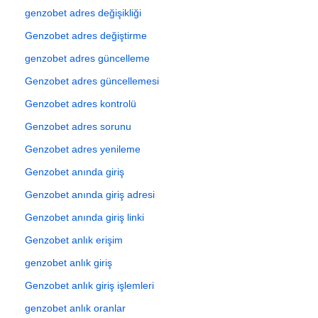
genzobet adres değişikliği
Genzobet adres değiştirme
genzobet adres güncelleme
Genzobet adres güncellemesi
Genzobet adres kontrolü
Genzobet adres sorunu
Genzobet adres yenileme
Genzobet anında giriş
Genzobet anında giriş adresi
Genzobet anında giriş linki
Genzobet anlık erişim
genzobet anlık giriş
Genzobet anlık giriş işlemleri
genzobet anlık oranlar