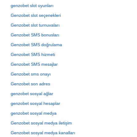
genzobet slot oyunları
Genzobet slot seçenekleri
Genzobet slot turnuvaları
Genzobet SMS bonusları
Genzobet SMS doğrulama
Genzobet SMS hizmeti
Genzobet SMS mesajlar
Genzobet sms onayı
Genzobet son adres
genzobet sosyal ağlar
genzobet sosyal hesaplar
genzobet sosyal medya
Genzobet sosyal medya iletişim
Genzobet sosyal medya kanalları