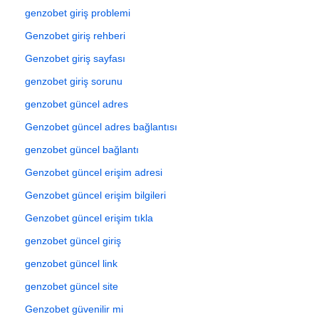
genzobet giriş problemi
Genzobet giriş rehberi
Genzobet giriş sayfası
genzobet giriş sorunu
genzobet güncel adres
Genzobet güncel adres bağlantısı
genzobet güncel bağlantı
Genzobet güncel erişim adresi
Genzobet güncel erişim bilgileri
Genzobet güncel erişim tıkla
genzobet güncel giriş
genzobet güncel link
genzobet güncel site
Genzobet güvenilir mi