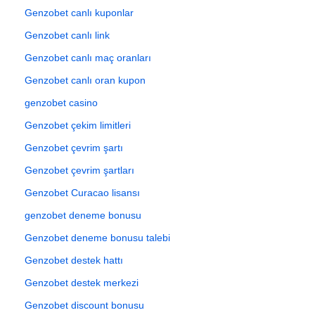
Genzobet canlı kuponlar
Genzobet canlı link
Genzobet canlı maç oranları
Genzobet canlı oran kupon
genzobet casino
Genzobet çekim limitleri
Genzobet çevrim şartı
Genzobet çevrim şartları
Genzobet Curacao lisansı
genzobet deneme bonusu
Genzobet deneme bonusu talebi
Genzobet destek hattı
Genzobet destek merkezi
Genzobet discount bonusu