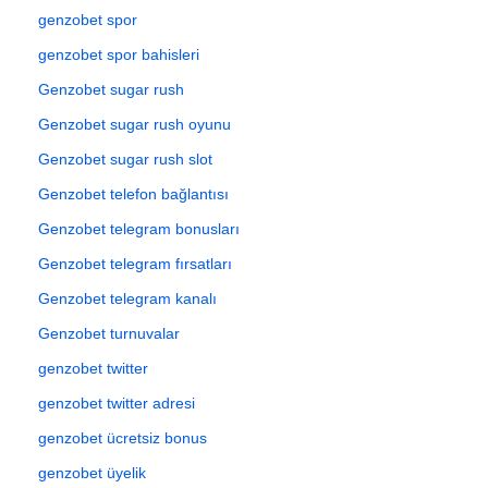
genzobet spor
genzobet spor bahisleri
Genzobet sugar rush
Genzobet sugar rush oyunu
Genzobet sugar rush slot
Genzobet telefon bağlantısı
Genzobet telegram bonusları
Genzobet telegram fırsatları
Genzobet telegram kanalı
Genzobet turnuvalar
genzobet twitter
genzobet twitter adresi
genzobet ücretsiz bonus
genzobet üyelik