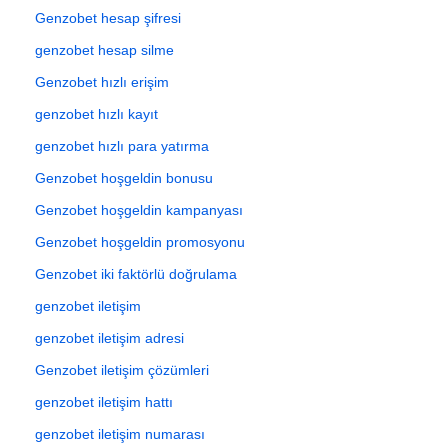
Genzobet hesap şifresi
genzobet hesap silme
Genzobet hızlı erişim
genzobet hızlı kayıt
genzobet hızlı para yatırma
Genzobet hoşgeldin bonusu
Genzobet hoşgeldin kampanyası
Genzobet hoşgeldin promosyonu
Genzobet iki faktörlü doğrulama
genzobet iletişim
genzobet iletişim adresi
Genzobet iletişim çözümleri
genzobet iletişim hattı
genzobet iletişim numarası