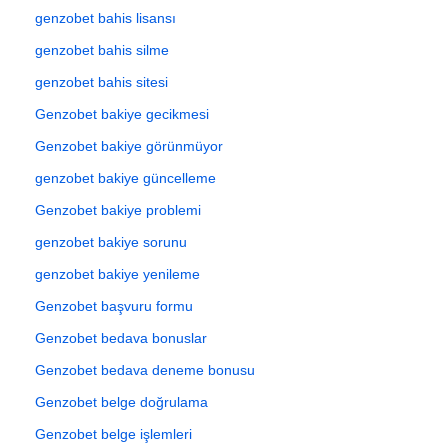
genzobet bahis lisansı
genzobet bahis silme
genzobet bahis sitesi
Genzobet bakiye gecikmesi
Genzobet bakiye görünmüyor
genzobet bakiye güncelleme
Genzobet bakiye problemi
genzobet bakiye sorunu
genzobet bakiye yenileme
Genzobet başvuru formu
Genzobet bedava bonuslar
Genzobet bedava deneme bonusu
Genzobet belge doğrulama
Genzobet belge işlemleri