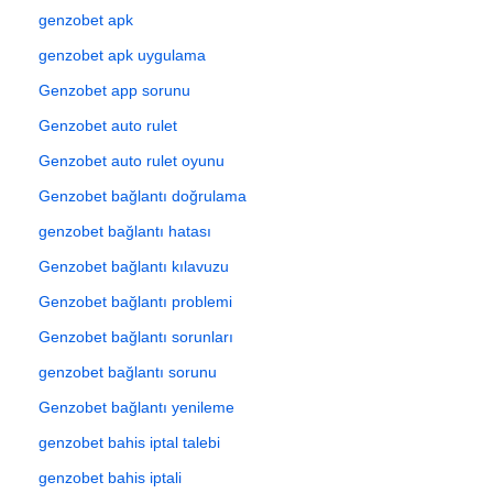
genzobet apk
genzobet apk uygulama
Genzobet app sorunu
Genzobet auto rulet
Genzobet auto rulet oyunu
Genzobet bağlantı doğrulama
genzobet bağlantı hatası
Genzobet bağlantı kılavuzu
Genzobet bağlantı problemi
Genzobet bağlantı sorunları
genzobet bağlantı sorunu
Genzobet bağlantı yenileme
genzobet bahis iptal talebi
genzobet bahis iptali