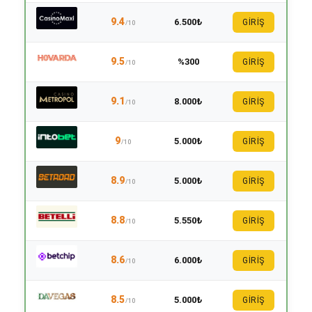
9.4
6.500₺
GİRİŞ
/10
9.5
%300
GİRİŞ
/10
9.1
8.000₺
GİRİŞ
/10
9
5.000₺
GİRİŞ
/10
8.9
5.000₺
GİRİŞ
/10
8.8
5.550₺
GİRİŞ
/10
8.6
6.000₺
GİRİŞ
/10
8.5
5.000₺
GİRİŞ
/10