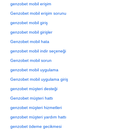
genzobet mobil erişim
Genzobet mobil erişim sorunu
genzobet mobil giriş
genzobet mobil girişler
Genzobet mobil hata
genzobet mobil indir seçeneği
Genzobet mobil sorun
genzobet mobil uygulama
Genzobet mobil uygulama giriş
genzobet müşteri desteği
Genzobet müşteri hattı
genzobet müşteri hizmetleri
genzobet müşteri yardım hattı
genzobet ödeme gecikmesi