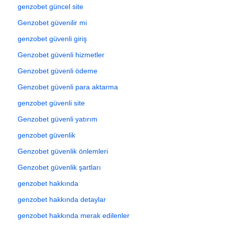
genzobet güncel site
Genzobet güvenilir mi
genzobet güvenli giriş
Genzobet güvenli hizmetler
Genzobet güvenli ödeme
Genzobet güvenli para aktarma
genzobet güvenli site
Genzobet güvenli yatırım
genzobet güvenlik
Genzobet güvenlik önlemleri
Genzobet güvenlik şartları
genzobet hakkında
genzobet hakkında detaylar
genzobet hakkında merak edilenler