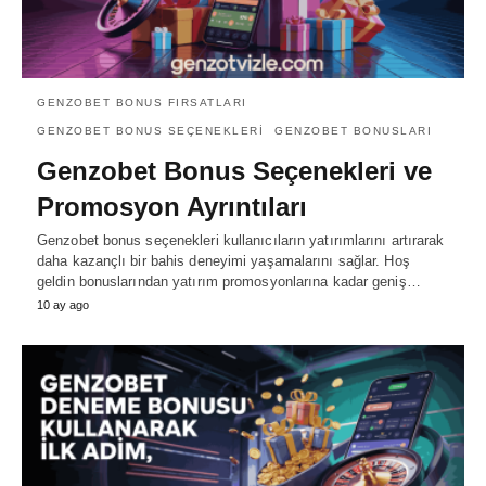
GENZOBET BONUS FIRSATLARI
GENZOBET BONUS SEÇENEKLERI
GENZOBET BONUSLARI
Genzobet Bonus Seçenekleri ve
Promosyon Ayrıntıları
Genzobet bonus seçenekleri kullanıcıların yatırımlarını artırarak
daha kazançlı bir bahis deneyimi yaşamalarını sağlar. Hoş
geldin bonuslarından yatırım promosyonlarına kadar geniş…
10 ay ago