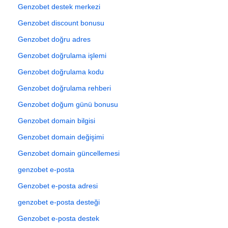
Genzobet destek merkezi
Genzobet discount bonusu
Genzobet doğru adres
Genzobet doğrulama işlemi
Genzobet doğrulama kodu
Genzobet doğrulama rehberi
Genzobet doğum günü bonusu
Genzobet domain bilgisi
Genzobet domain değişimi
Genzobet domain güncellemesi
genzobet e-posta
Genzobet e-posta adresi
genzobet e-posta desteği
Genzobet e-posta destek