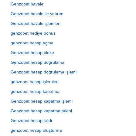
Genzobet havale
Genzobet havale ile yatırım
Genzobet havale işlemleri
genzobet hediye bonus
genzobet hesap açma
Genzobet hesap bloke
Genzobet hesap doğrulama
Genzobet hesap doğrulama işlemi
genzobet hesap işlemleri
genzobet hesap kapatma
Genzobet hesap kapatma işlemi
Genzobet hesap kapatma talebi
Genzobet hesap kilidi
genzobet hesap oluşturma