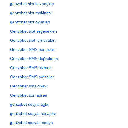
genzobet slot kazançları
genzobet slot makinesi
genzobet slot oyunları
Genzobet slot seçenekleri
Genzobet slot turnuvaları
Genzobet SMS bonusları
Genzobet SMS doğrulama
Genzobet SMS hizmeti
Genzobet SMS mesajlar
Genzobet sms onayı
Genzobet son adres
genzobet sosyal ağlar
genzobet sosyal hesaplar
genzobet sosyal medya