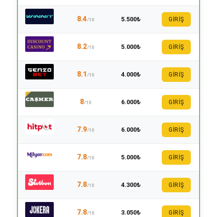
8.4
5.500₺
GİRİŞ
/10
8.2
5.000₺
GİRİŞ
/10
8.1
4.000₺
GİRİŞ
/10
8
6.000₺
GİRİŞ
/10
7.9
6.000₺
GİRİŞ
/10
7.8
5.000₺
GİRİŞ
/10
7.8
4.300₺
GİRİŞ
/10
7.8
3.050₺
GİRİŞ
/10