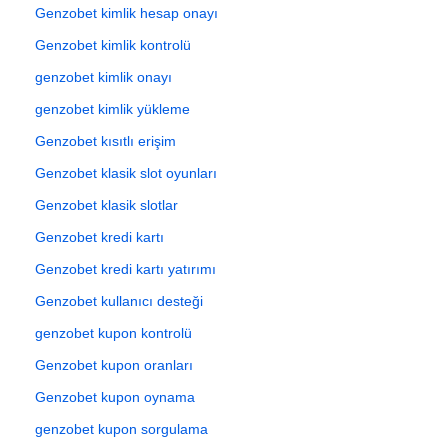
Genzobet kimlik hesap onayı
Genzobet kimlik kontrolü
genzobet kimlik onayı
genzobet kimlik yükleme
Genzobet kısıtlı erişim
Genzobet klasik slot oyunları
Genzobet klasik slotlar
Genzobet kredi kartı
Genzobet kredi kartı yatırımı
Genzobet kullanıcı desteği
genzobet kupon kontrolü
Genzobet kupon oranları
Genzobet kupon oynama
genzobet kupon sorgulama