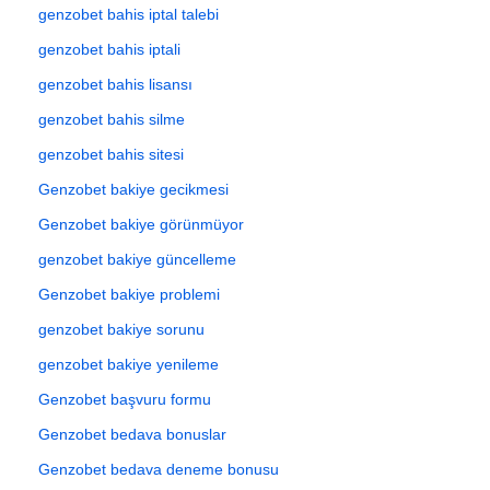
genzobet bahis iptal talebi
genzobet bahis iptali
genzobet bahis lisansı
genzobet bahis silme
genzobet bahis sitesi
Genzobet bakiye gecikmesi
Genzobet bakiye görünmüyor
genzobet bakiye güncelleme
Genzobet bakiye problemi
genzobet bakiye sorunu
genzobet bakiye yenileme
Genzobet başvuru formu
Genzobet bedava bonuslar
Genzobet bedava deneme bonusu