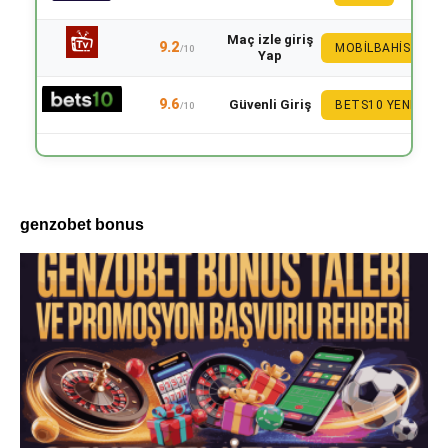
Maç izle giriş
9.2
MOBILBAHIS
/10
Yap
9.6
Güvenli Giriş
BETS10 YENI
/10
genzobet bonus