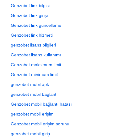
Genzobet link bilgisi
Genzobet link girişi
Genzobet link güncelleme
Genzobet link hizmeti
genzobet lisans bilgileri
Genzobet lisans kullanımı
Genzobet maksimum limit
Genzobet minimum limit
genzobet mobil apk
genzobet mobil bağlantı
Genzobet mobil bağlantı hatası
genzobet mobil erişim
Genzobet mobil erişim sorunu
genzobet mobil giriş