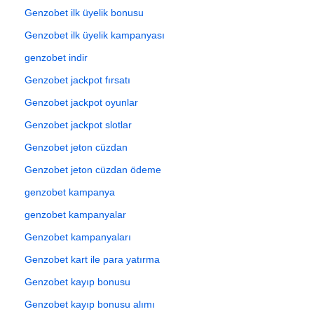
Genzobet ilk üyelik bonusu
Genzobet ilk üyelik kampanyası
genzobet indir
Genzobet jackpot fırsatı
Genzobet jackpot oyunlar
Genzobet jackpot slotlar
Genzobet jeton cüzdan
Genzobet jeton cüzdan ödeme
genzobet kampanya
genzobet kampanyalar
Genzobet kampanyaları
Genzobet kart ile para yatırma
Genzobet kayıp bonusu
Genzobet kayıp bonusu alımı