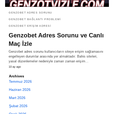
GENZOBET ADRES SORUNU
GENZOBET BAĞLANTI PROBLEMI
GENZOBET ERIŞIM ADRESI
Genzobet Adres Sorunu ve Canlı
Maç İzle
Genzobet adres sorunu kullanıcıların siteye erişim sağlamasını
engelleyen durumlar arasında yer almaktadır. Bahis siteleri,
yasal düzenlemeler nedeniyle zaman zaman erişim…
10 ay ago
Archives
Temmuz 2026
Haziran 2026
Mart 2026
Şubat 2026
Ocak 2026