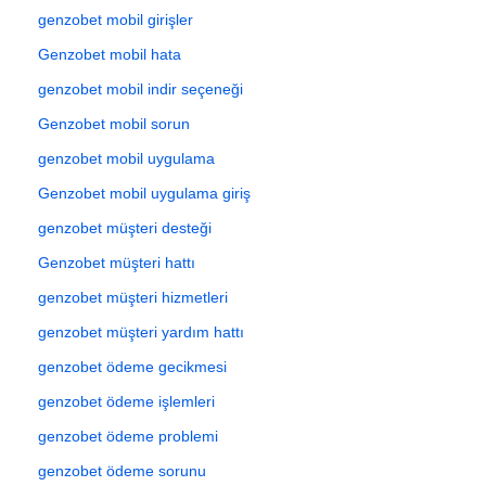
genzobet mobil girişler
Genzobet mobil hata
genzobet mobil indir seçeneği
Genzobet mobil sorun
genzobet mobil uygulama
Genzobet mobil uygulama giriş
genzobet müşteri desteği
Genzobet müşteri hattı
genzobet müşteri hizmetleri
genzobet müşteri yardım hattı
genzobet ödeme gecikmesi
genzobet ödeme işlemleri
genzobet ödeme problemi
genzobet ödeme sorunu