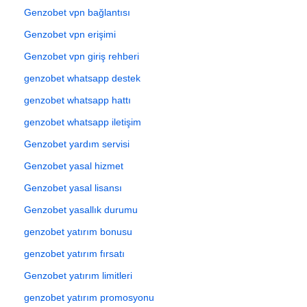
Genzobet vpn bağlantısı
Genzobet vpn erişimi
Genzobet vpn giriş rehberi
genzobet whatsapp destek
genzobet whatsapp hattı
genzobet whatsapp iletişim
Genzobet yardım servisi
Genzobet yasal hizmet
Genzobet yasal lisansı
Genzobet yasallık durumu
genzobet yatırım bonusu
genzobet yatırım fırsatı
Genzobet yatırım limitleri
genzobet yatırım promosyonu