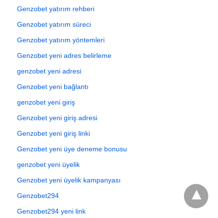
Genzobet yatırım rehberi
Genzobet yatırım süreci
Genzobet yatırım yöntemleri
Genzobet yeni adres belirleme
genzobet yeni adresi
Genzobet yeni bağlantı
genzobet yeni giriş
Genzobet yeni giriş adresi
Genzobet yeni giriş linki
Genzobet yeni üye deneme bonusu
genzobet yeni üyelik
Genzobet yeni üyelik kampanyası
Genzobet294
Genzobet294 yeni link