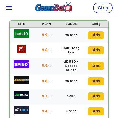
Giriş
SITE
PUAN
BONUS
GIRIŞ
9.9
20.000₺
GİRİŞ
/10
Canlı Maç
9.6
GİRİŞ
/10
İzle
2K USD -
9.9
Sadece
GİRİŞ
/10
Kripto
9.8
20.000₺
GİRİŞ
/10
9.7
%325
GİRİŞ
/10
9.4
4.500₺
GİRİŞ
/10