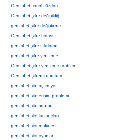
Genzobet sanal cüzdan
Genzobet şifre değişikliği
genzobet şifre değiştirme
Genzobet şifre hatası
genzobet şifre sıfırlama
genzobet şifre yenileme
Genzobet şifre yenileme problemi
Genzobet şifremi unuttum
genzobet site açılmıyor
genzobet site erişim problemi
genzobet site sorunu
genzobet slot kazançları
genzobet slot makinesi
genzobet slot oyunları