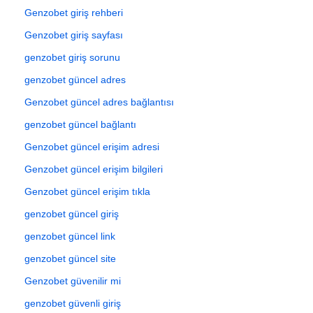
Genzobet giriş rehberi
Genzobet giriş sayfası
genzobet giriş sorunu
genzobet güncel adres
Genzobet güncel adres bağlantısı
genzobet güncel bağlantı
Genzobet güncel erişim adresi
Genzobet güncel erişim bilgileri
Genzobet güncel erişim tıkla
genzobet güncel giriş
genzobet güncel link
genzobet güncel site
Genzobet güvenilir mi
genzobet güvenli giriş