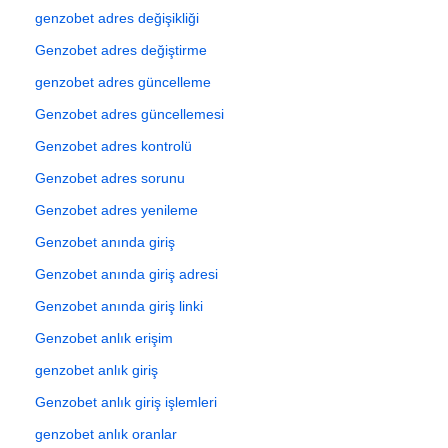
genzobet adres değişikliği
Genzobet adres değiştirme
genzobet adres güncelleme
Genzobet adres güncellemesi
Genzobet adres kontrolü
Genzobet adres sorunu
Genzobet adres yenileme
Genzobet anında giriş
Genzobet anında giriş adresi
Genzobet anında giriş linki
Genzobet anlık erişim
genzobet anlık giriş
Genzobet anlık giriş işlemleri
genzobet anlık oranlar