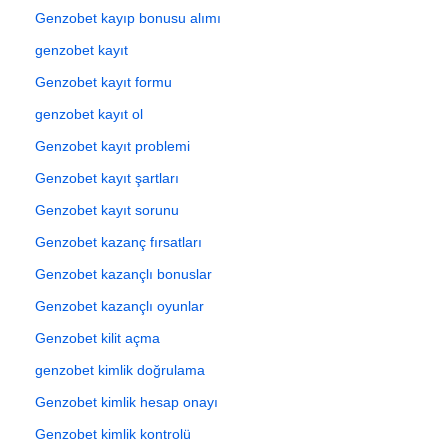
Genzobet kayıp bonusu alımı
genzobet kayıt
Genzobet kayıt formu
genzobet kayıt ol
Genzobet kayıt problemi
Genzobet kayıt şartları
Genzobet kayıt sorunu
Genzobet kazanç fırsatları
Genzobet kazançlı bonuslar
Genzobet kazançlı oyunlar
Genzobet kilit açma
genzobet kimlik doğrulama
Genzobet kimlik hesap onayı
Genzobet kimlik kontrolü