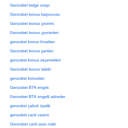
Genzobet belge onayı
Genzobet bonus başvurusu
Genzobet bonus çevrimi
Genzobet bonus çevrimleri
genzobet bonus fırsatları
Genzobet bonus şartları
genzobet bonus seçenekleri
Genzobet bonus talebi
genzobet bonusları
Genzobet BTK engeli
Genzobet BTK engelli adresler
genzobet çabuk üyelik
genzobet canli casino
Genzobet canlı auto rulet