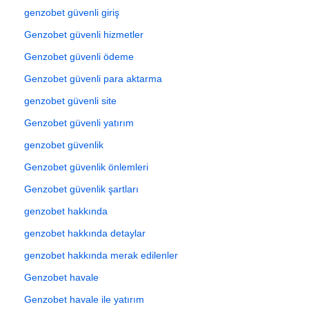
genzobet güvenli giriş
Genzobet güvenli hizmetler
Genzobet güvenli ödeme
Genzobet güvenli para aktarma
genzobet güvenli site
Genzobet güvenli yatırım
genzobet güvenlik
Genzobet güvenlik önlemleri
Genzobet güvenlik şartları
genzobet hakkında
genzobet hakkında detaylar
genzobet hakkında merak edilenler
Genzobet havale
Genzobet havale ile yatırım