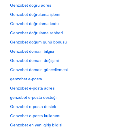
Genzobet doğru adres
Genzobet doğrulama işlemi
Genzobet doğrulama kodu
Genzobet doğrulama rehberi
Genzobet doğum günü bonusu
Genzobet domain bilgisi
Genzobet domain değişimi
Genzobet domain güncellemesi
genzobet e-posta
Genzobet e-posta adresi
genzobet e-posta desteği
Genzobet e-posta destek
Genzobet e-posta kullanımı
Genzobet en yeni giriş bilgisi