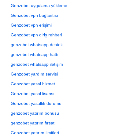
Genzobet uygulama yükleme
Genzobet vpn bağlantısı
Genzobet vpn erişimi
Genzobet vpn giriş rehberi
genzobet whatsapp destek
genzobet whatsapp hattı
genzobet whatsapp iletişim
Genzobet yardım servisi
Genzobet yasal hizmet
Genzobet yasal lisansı
Genzobet yasallık durumu
genzobet yatırım bonusu
genzobet yatırım fırsatı
Genzobet yatırım limitleri