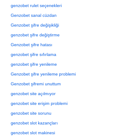
genzobet rulet seçenekleri
Genzobet sanal cüzdan
Genzobet şifre değişikliği
genzobet şifre değiştirme
Genzobet şifre hatası
genzobet şifre sıfırlama
genzobet şifre yenileme
Genzobet şifre yenileme problemi
Genzobet şifremi unuttum
genzobet site açılmıyor
genzobet site erişim problemi
genzobet site sorunu
genzobet slot kazançları
genzobet slot makinesi