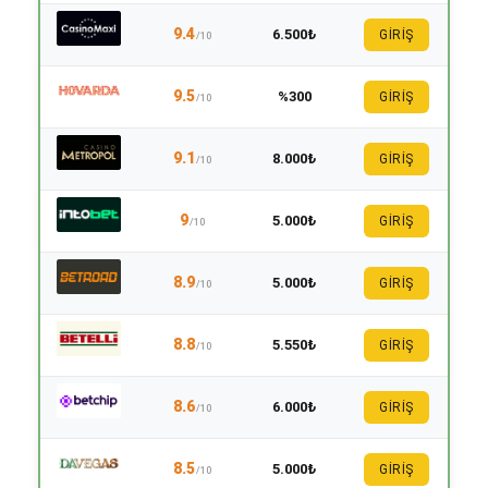
9.4
6.500₺
GİRİŞ
/10
9.5
%300
GİRİŞ
/10
9.1
8.000₺
GİRİŞ
/10
9
5.000₺
GİRİŞ
/10
8.9
5.000₺
GİRİŞ
/10
8.8
5.550₺
GİRİŞ
/10
8.6
6.000₺
GİRİŞ
/10
8.5
5.000₺
GİRİŞ
/10