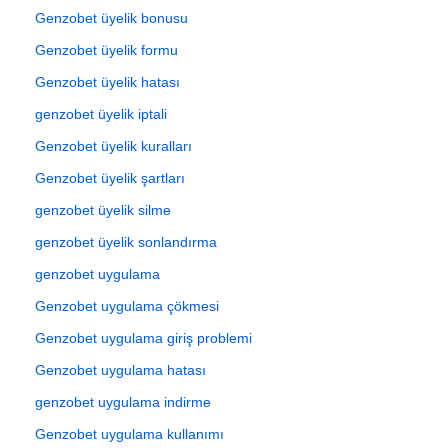
Genzobet üyelik bonusu
Genzobet üyelik formu
Genzobet üyelik hatası
genzobet üyelik iptali
Genzobet üyelik kuralları
Genzobet üyelik şartları
genzobet üyelik silme
genzobet üyelik sonlandırma
genzobet uygulama
Genzobet uygulama çökmesi
Genzobet uygulama giriş problemi
Genzobet uygulama hatası
genzobet uygulama indirme
Genzobet uygulama kullanımı