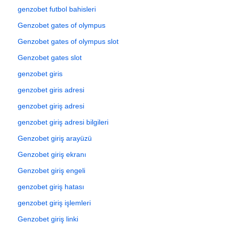
genzobet futbol bahisleri
Genzobet gates of olympus
Genzobet gates of olympus slot
Genzobet gates slot
genzobet giris
genzobet giris adresi
genzobet giriş adresi
genzobet giriş adresi bilgileri
Genzobet giriş arayüzü
Genzobet giriş ekranı
Genzobet giriş engeli
genzobet giriş hatası
genzobet giriş işlemleri
Genzobet giriş linki