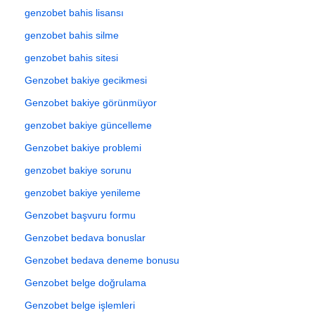
genzobet bahis lisansı
genzobet bahis silme
genzobet bahis sitesi
Genzobet bakiye gecikmesi
Genzobet bakiye görünmüyor
genzobet bakiye güncelleme
Genzobet bakiye problemi
genzobet bakiye sorunu
genzobet bakiye yenileme
Genzobet başvuru formu
Genzobet bedava bonuslar
Genzobet bedava deneme bonusu
Genzobet belge doğrulama
Genzobet belge işlemleri