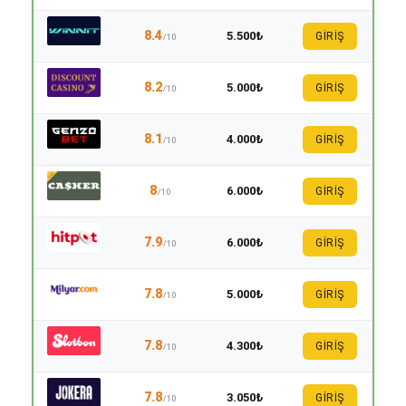
8.4
5.500₺
GİRİŞ
/10
8.2
5.000₺
GİRİŞ
/10
8.1
4.000₺
GİRİŞ
/10
8
6.000₺
GİRİŞ
/10
7.9
6.000₺
GİRİŞ
/10
7.8
5.000₺
GİRİŞ
/10
7.8
4.300₺
GİRİŞ
/10
7.8
3.050₺
GİRİŞ
/10