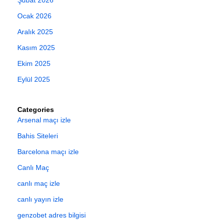
Ocak 2026
Aralık 2025
Kasım 2025
Ekim 2025
Eylül 2025
Categories
Arsenal maçı izle
Bahis Siteleri
Barcelona maçı izle
Canlı Maç
canlı maç izle
canlı yayın izle
genzobet adres bilgisi