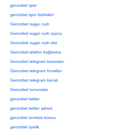
genzobet spor
genzobet spor bahisleri
Genzobet sugar rush
Genzobet sugar rush oyunu
Genzobet sugar rush slot
Genzobet telefon bağlantısı
Genzobet telegram bonusları
Genzobet telegram fırsatları
Genzobet telegram kanalı
Genzobet turnuvalar
genzobet twitter
genzobet twitter adresi
genzobet ücretsiz bonus
genzobet üyelik