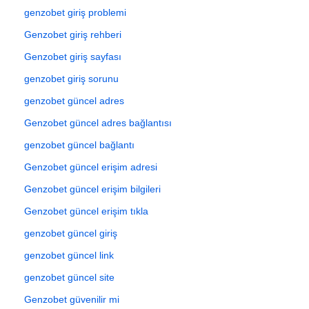
genzobet giriş problemi
Genzobet giriş rehberi
Genzobet giriş sayfası
genzobet giriş sorunu
genzobet güncel adres
Genzobet güncel adres bağlantısı
genzobet güncel bağlantı
Genzobet güncel erişim adresi
Genzobet güncel erişim bilgileri
Genzobet güncel erişim tıkla
genzobet güncel giriş
genzobet güncel link
genzobet güncel site
Genzobet güvenilir mi