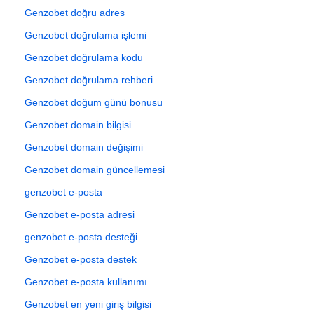
Genzobet doğru adres
Genzobet doğrulama işlemi
Genzobet doğrulama kodu
Genzobet doğrulama rehberi
Genzobet doğum günü bonusu
Genzobet domain bilgisi
Genzobet domain değişimi
Genzobet domain güncellemesi
genzobet e-posta
Genzobet e-posta adresi
genzobet e-posta desteği
Genzobet e-posta destek
Genzobet e-posta kullanımı
Genzobet en yeni giriş bilgisi