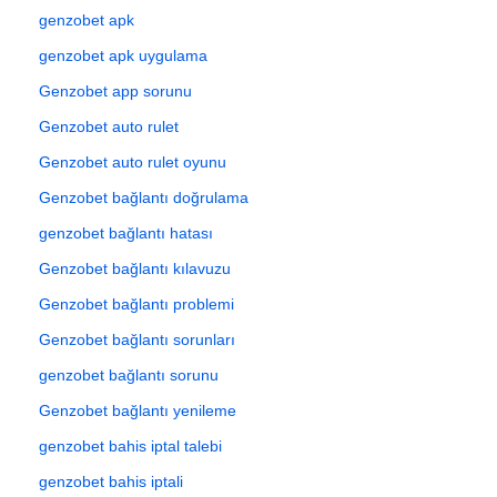
genzobet apk
genzobet apk uygulama
Genzobet app sorunu
Genzobet auto rulet
Genzobet auto rulet oyunu
Genzobet bağlantı doğrulama
genzobet bağlantı hatası
Genzobet bağlantı kılavuzu
Genzobet bağlantı problemi
Genzobet bağlantı sorunları
genzobet bağlantı sorunu
Genzobet bağlantı yenileme
genzobet bahis iptal talebi
genzobet bahis iptali