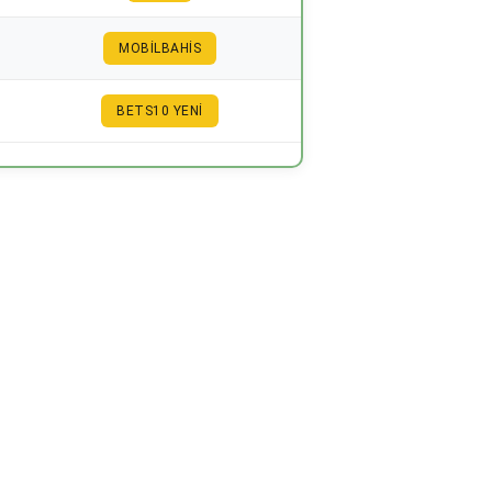
MOBILBAHIS
BETS10 YENI