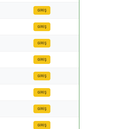
GİRİŞ
GİRİŞ
GİRİŞ
GİRİŞ
GİRİŞ
GİRİŞ
GİRİŞ
GİRİŞ