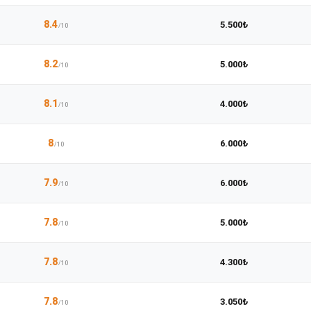
8.4
5.500₺
/10
8.2
5.000₺
/10
8.1
4.000₺
/10
8
6.000₺
/10
7.9
6.000₺
/10
7.8
5.000₺
/10
7.8
4.300₺
/10
7.8
3.050₺
/10