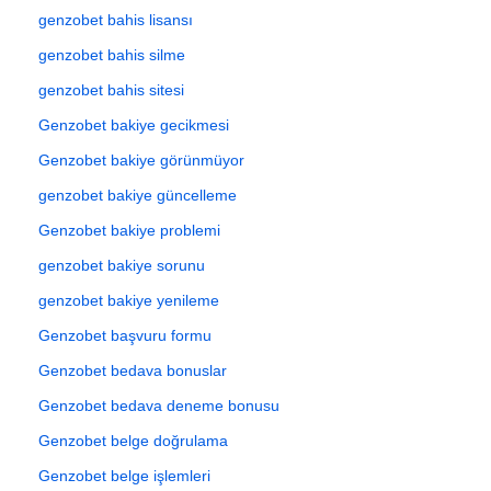
genzobet bahis lisansı
genzobet bahis silme
genzobet bahis sitesi
Genzobet bakiye gecikmesi
Genzobet bakiye görünmüyor
genzobet bakiye güncelleme
Genzobet bakiye problemi
genzobet bakiye sorunu
genzobet bakiye yenileme
Genzobet başvuru formu
Genzobet bedava bonuslar
Genzobet bedava deneme bonusu
Genzobet belge doğrulama
Genzobet belge işlemleri