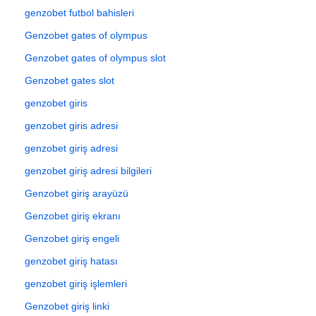
genzobet futbol bahisleri
Genzobet gates of olympus
Genzobet gates of olympus slot
Genzobet gates slot
genzobet giris
genzobet giris adresi
genzobet giriş adresi
genzobet giriş adresi bilgileri
Genzobet giriş arayüzü
Genzobet giriş ekranı
Genzobet giriş engeli
genzobet giriş hatası
genzobet giriş işlemleri
Genzobet giriş linki