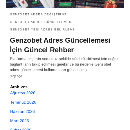
GENZOBET ADRES DEĞIŞTIRME
GENZOBET ADRES GÜNCELLEMESI
GENZOBET YENI ADRES BELIRLEME
Genzobet Adres Güncellemesi
İçin Güncel Rehber
Platforma erişimin sorunsuz şekilde sürdürülebilmesi için doğru
bağlantıların takip edilmesi gerekir ve bu nedenle Genzobet
adres güncellemesi kullanıcıların güncel giriş…
9 ay ago
Archives
Ağustos 2026
Temmuz 2026
Haziran 2026
Mart 2026
Şubat 2026