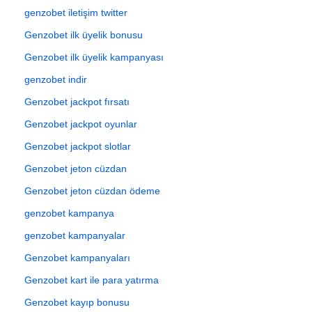
genzobet iletişim twitter
Genzobet ilk üyelik bonusu
Genzobet ilk üyelik kampanyası
genzobet indir
Genzobet jackpot fırsatı
Genzobet jackpot oyunlar
Genzobet jackpot slotlar
Genzobet jeton cüzdan
Genzobet jeton cüzdan ödeme
genzobet kampanya
genzobet kampanyalar
Genzobet kampanyaları
Genzobet kart ile para yatırma
Genzobet kayıp bonusu