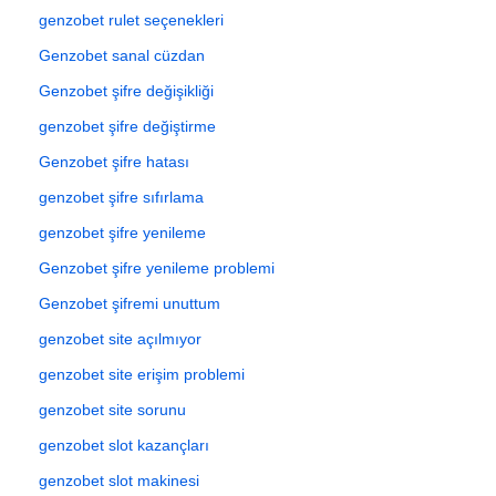
genzobet rulet seçenekleri
Genzobet sanal cüzdan
Genzobet şifre değişikliği
genzobet şifre değiştirme
Genzobet şifre hatası
genzobet şifre sıfırlama
genzobet şifre yenileme
Genzobet şifre yenileme problemi
Genzobet şifremi unuttum
genzobet site açılmıyor
genzobet site erişim problemi
genzobet site sorunu
genzobet slot kazançları
genzobet slot makinesi