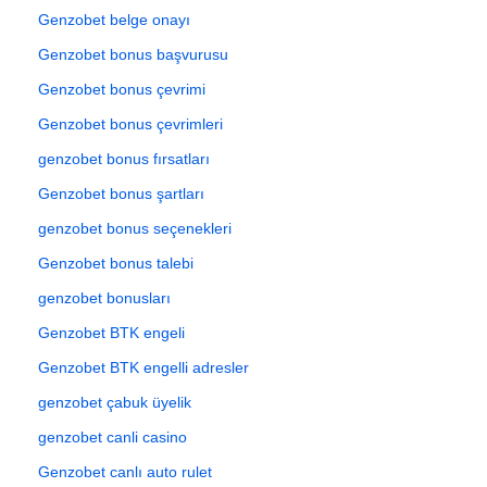
Genzobet belge onayı
Genzobet bonus başvurusu
Genzobet bonus çevrimi
Genzobet bonus çevrimleri
genzobet bonus fırsatları
Genzobet bonus şartları
genzobet bonus seçenekleri
Genzobet bonus talebi
genzobet bonusları
Genzobet BTK engeli
Genzobet BTK engelli adresler
genzobet çabuk üyelik
genzobet canli casino
Genzobet canlı auto rulet