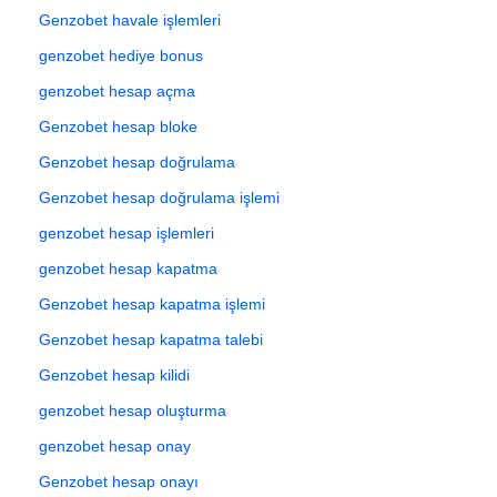
Genzobet havale işlemleri
genzobet hediye bonus
genzobet hesap açma
Genzobet hesap bloke
Genzobet hesap doğrulama
Genzobet hesap doğrulama işlemi
genzobet hesap işlemleri
genzobet hesap kapatma
Genzobet hesap kapatma işlemi
Genzobet hesap kapatma talebi
Genzobet hesap kilidi
genzobet hesap oluşturma
genzobet hesap onay
Genzobet hesap onayı