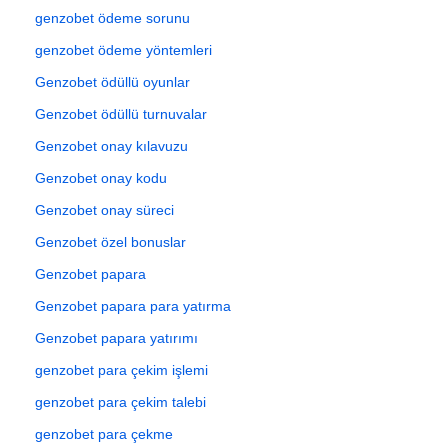
genzobet ödeme sorunu
genzobet ödeme yöntemleri
Genzobet ödüllü oyunlar
Genzobet ödüllü turnuvalar
Genzobet onay kılavuzu
Genzobet onay kodu
Genzobet onay süreci
Genzobet özel bonuslar
Genzobet papara
Genzobet papara para yatırma
Genzobet papara yatırımı
genzobet para çekim işlemi
genzobet para çekim talebi
genzobet para çekme