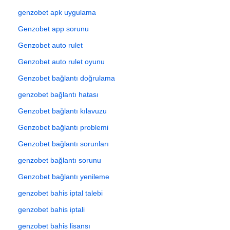
genzobet apk uygulama
Genzobet app sorunu
Genzobet auto rulet
Genzobet auto rulet oyunu
Genzobet bağlantı doğrulama
genzobet bağlantı hatası
Genzobet bağlantı kılavuzu
Genzobet bağlantı problemi
Genzobet bağlantı sorunları
genzobet bağlantı sorunu
Genzobet bağlantı yenileme
genzobet bahis iptal talebi
genzobet bahis iptali
genzobet bahis lisansı