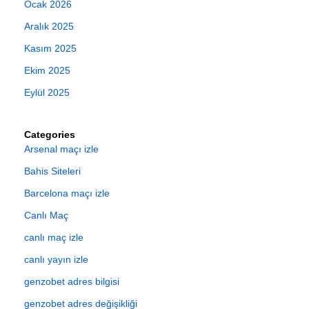
Ocak 2026
Aralık 2025
Kasım 2025
Ekim 2025
Eylül 2025
Categories
Arsenal maçı izle
Bahis Siteleri
Barcelona maçı izle
Canlı Maç
canlı maç izle
canlı yayın izle
genzobet adres bilgisi
genzobet adres değişikliği