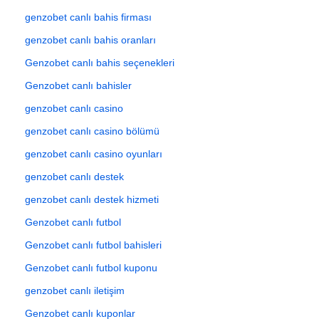
genzobet canlı bahis firması
genzobet canlı bahis oranları
Genzobet canlı bahis seçenekleri
Genzobet canlı bahisler
genzobet canlı casino
genzobet canlı casino bölümü
genzobet canlı casino oyunları
genzobet canlı destek
genzobet canlı destek hizmeti
Genzobet canlı futbol
Genzobet canlı futbol bahisleri
Genzobet canlı futbol kuponu
genzobet canlı iletişim
Genzobet canlı kuponlar