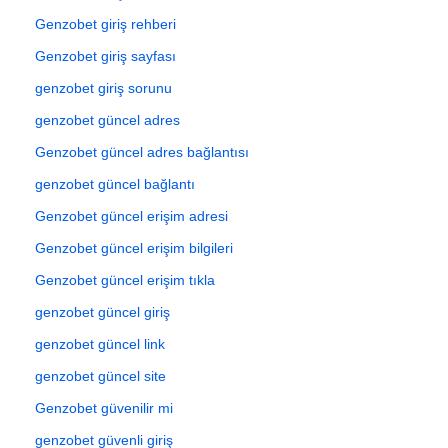
Genzobet giriş rehberi
Genzobet giriş sayfası
genzobet giriş sorunu
genzobet güncel adres
Genzobet güncel adres bağlantısı
genzobet güncel bağlantı
Genzobet güncel erişim adresi
Genzobet güncel erişim bilgileri
Genzobet güncel erişim tıkla
genzobet güncel giriş
genzobet güncel link
genzobet güncel site
Genzobet güvenilir mi
genzobet güvenli giriş