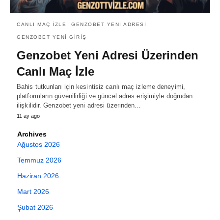
CANLI MAÇ IZLE
GENZOBET YENI ADRESI
GENZOBET YENI GIRIŞ
Genzobet Yeni Adresi Üzerinden
Canlı Maç İzle
Bahis tutkunları için kesintisiz canlı maç izleme deneyimi,
platformların güvenilirliği ve güncel adres erişimiyle doğrudan
ilişkilidir. Genzobet yeni adresi üzerinden…
11 ay ago
Archives
Ağustos 2026
Temmuz 2026
Haziran 2026
Mart 2026
Şubat 2026