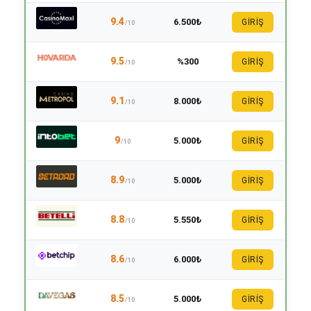
9.4
6.500₺
GİRİŞ
/10
9.5
%300
GİRİŞ
/10
9.1
8.000₺
GİRİŞ
/10
9
5.000₺
GİRİŞ
/10
8.9
5.000₺
GİRİŞ
/10
8.8
5.550₺
GİRİŞ
/10
8.6
6.000₺
GİRİŞ
/10
8.5
5.000₺
GİRİŞ
/10