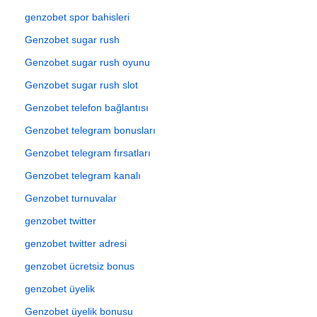
genzobet spor bahisleri
Genzobet sugar rush
Genzobet sugar rush oyunu
Genzobet sugar rush slot
Genzobet telefon bağlantısı
Genzobet telegram bonusları
Genzobet telegram fırsatları
Genzobet telegram kanalı
Genzobet turnuvalar
genzobet twitter
genzobet twitter adresi
genzobet ücretsiz bonus
genzobet üyelik
Genzobet üyelik bonusu