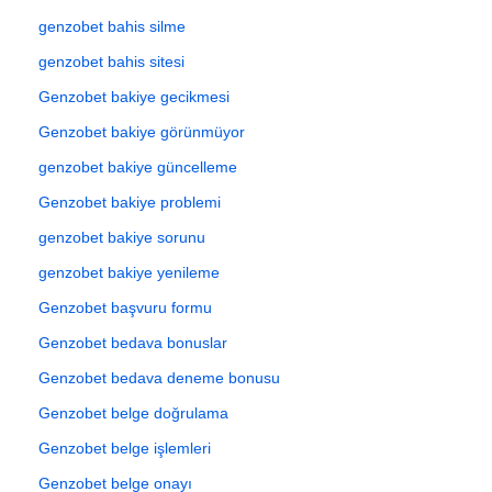
genzobet bahis silme
genzobet bahis sitesi
Genzobet bakiye gecikmesi
Genzobet bakiye görünmüyor
genzobet bakiye güncelleme
Genzobet bakiye problemi
genzobet bakiye sorunu
genzobet bakiye yenileme
Genzobet başvuru formu
Genzobet bedava bonuslar
Genzobet bedava deneme bonusu
Genzobet belge doğrulama
Genzobet belge işlemleri
Genzobet belge onayı