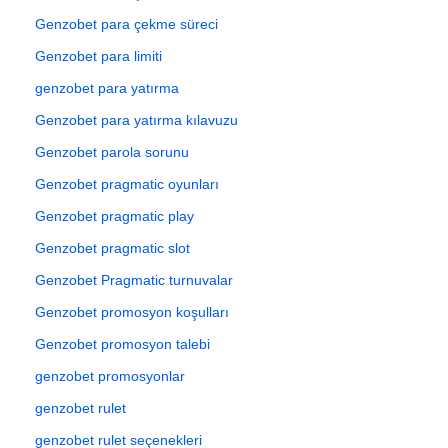
Genzobet para çekme süreci
Genzobet para limiti
genzobet para yatırma
Genzobet para yatırma kılavuzu
Genzobet parola sorunu
Genzobet pragmatic oyunları
Genzobet pragmatic play
Genzobet pragmatic slot
Genzobet Pragmatic turnuvalar
Genzobet promosyon koşulları
Genzobet promosyon talebi
genzobet promosyonlar
genzobet rulet
genzobet rulet seçenekleri