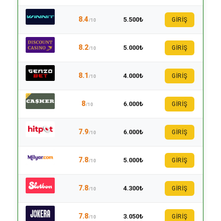
8.4
5.500₺
GİRİŞ
/10
8.2
5.000₺
GİRİŞ
/10
8.1
4.000₺
GİRİŞ
/10
8
6.000₺
GİRİŞ
/10
7.9
6.000₺
GİRİŞ
/10
7.8
5.000₺
GİRİŞ
/10
7.8
4.300₺
GİRİŞ
/10
7.8
3.050₺
GİRİŞ
/10