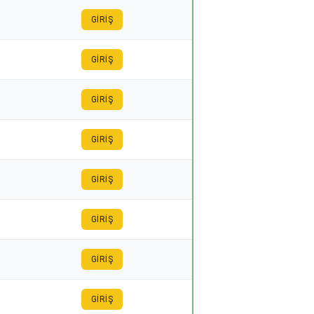
GİRİŞ
GİRİŞ
GİRİŞ
GİRİŞ
GİRİŞ
GİRİŞ
GİRİŞ
GİRİŞ