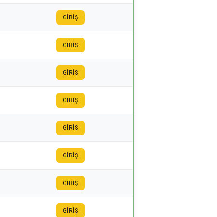
GİRİŞ
GİRİŞ
GİRİŞ
GİRİŞ
GİRİŞ
GİRİŞ
GİRİŞ
GİRİŞ