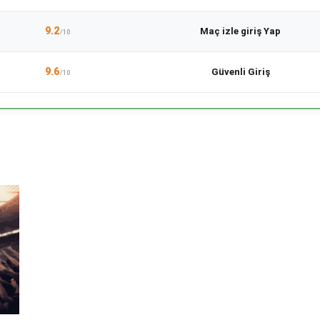
9.2
Maç izle giriş Yap
/10
9.6
Güvenli Giriş
/10