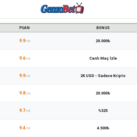
PUAN
BONUS
9.9
20.000₺
/10
9.6
Canlı Maç İzle
/10
9.9
2K USD - Sadece Kripto
/10
9.8
20.000₺
/10
9.7
%325
/10
9.4
4.500₺
/10