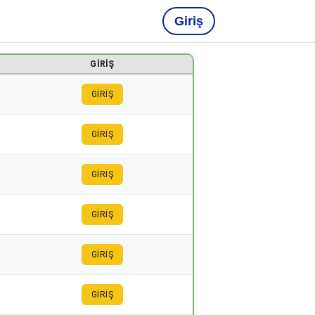
Giriş
GIRIŞ
GİRİŞ
GİRİŞ
GİRİŞ
GİRİŞ
GİRİŞ
GİRİŞ