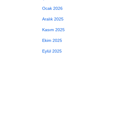
Ocak 2026
Aralık 2025
Kasım 2025
Ekim 2025
Eylül 2025