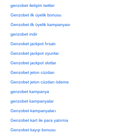
genzobet iletişim twitter
Genzobet ilk üyelik bonusu
Genzobet ilk üyelik kampanyası
genzobet indir
Genzobet jackpot fırsatı
Genzobet jackpot oyunlar
Genzobet jackpot slotlar
Genzobet jeton cüzdan
Genzobet jeton cüzdan ödeme
genzobet kampanya
genzobet kampanyalar
Genzobet kampanyaları
Genzobet kart ile para yatırma
Genzobet kayıp bonusu