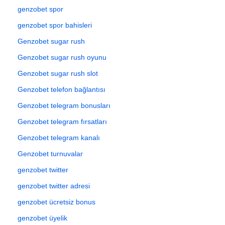
genzobet spor
genzobet spor bahisleri
Genzobet sugar rush
Genzobet sugar rush oyunu
Genzobet sugar rush slot
Genzobet telefon bağlantısı
Genzobet telegram bonusları
Genzobet telegram fırsatları
Genzobet telegram kanalı
Genzobet turnuvalar
genzobet twitter
genzobet twitter adresi
genzobet ücretsiz bonus
genzobet üyelik