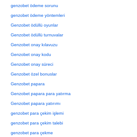
genzobet ödeme sorunu
genzobet ödeme yöntemleri
Genzobet ödüllü oyunlar
Genzobet ödüllü turnuvalar
Genzobet onay kılavuzu
Genzobet onay kodu
Genzobet onay süreci
Genzobet özel bonuslar
Genzobet papara
Genzobet papara para yatırma
Genzobet papara yatırımı
genzobet para çekim işlemi
genzobet para çekim talebi
genzobet para çekme