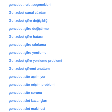
genzobet rulet seçenekleri
Genzobet sanal cüzdan
Genzobet şifre değişikliği
genzobet şifre değiştirme
Genzobet şifre hatası
genzobet şifre sıfırlama
genzobet şifre yenileme
Genzobet şifre yenileme problemi
Genzobet şifremi unuttum
genzobet site açılmıyor
genzobet site erişim problemi
genzobet site sorunu
genzobet slot kazançları
genzobet slot makinesi