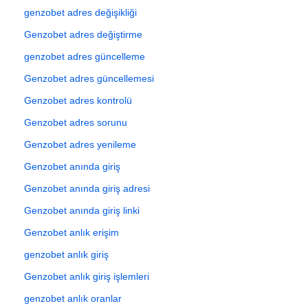
genzobet adres değişikliği
Genzobet adres değiştirme
genzobet adres güncelleme
Genzobet adres güncellemesi
Genzobet adres kontrolü
Genzobet adres sorunu
Genzobet adres yenileme
Genzobet anında giriş
Genzobet anında giriş adresi
Genzobet anında giriş linki
Genzobet anlık erişim
genzobet anlık giriş
Genzobet anlık giriş işlemleri
genzobet anlık oranlar