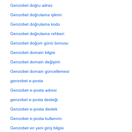
Genzobet doğru adres
Genzobet doğrulama işlemi
Genzobet doğrulama kodu
Genzobet doğrulama rehberi
Genzobet doğum günü bonusu
Genzobet domain bilgisi
Genzobet domain değişimi
Genzobet domain güncellemesi
genzobet e-posta
Genzobet e-posta adresi
genzobet e-posta desteği
Genzobet e-posta destek
Genzobet e-posta kullanımı
Genzobet en yeni giriş bilgisi