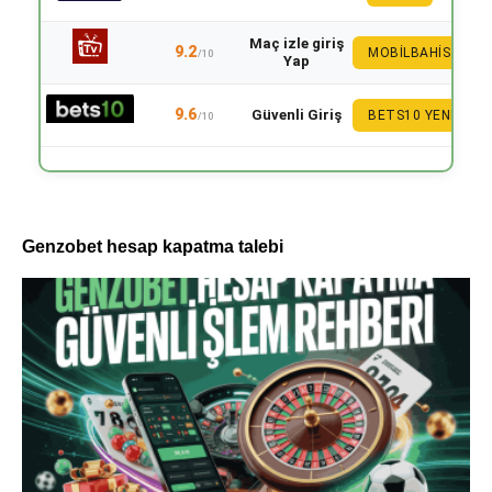
Maç izle giriş
9.2
MOBILBAHIS
/10
Yap
9.6
Güvenli Giriş
BETS10 YENI
/10
Genzobet hesap kapatma talebi