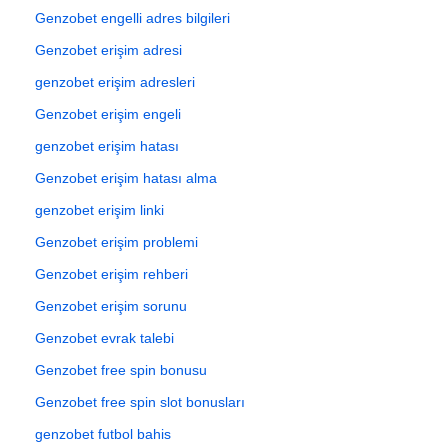
Genzobet engelli adres bilgileri
Genzobet erişim adresi
genzobet erişim adresleri
Genzobet erişim engeli
genzobet erişim hatası
Genzobet erişim hatası alma
genzobet erişim linki
Genzobet erişim problemi
Genzobet erişim rehberi
Genzobet erişim sorunu
Genzobet evrak talebi
Genzobet free spin bonusu
Genzobet free spin slot bonusları
genzobet futbol bahis