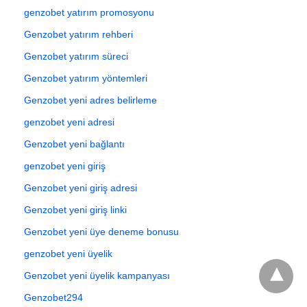
genzobet yatırım promosyonu
Genzobet yatırım rehberi
Genzobet yatırım süreci
Genzobet yatırım yöntemleri
Genzobet yeni adres belirleme
genzobet yeni adresi
Genzobet yeni bağlantı
genzobet yeni giriş
Genzobet yeni giriş adresi
Genzobet yeni giriş linki
Genzobet yeni üye deneme bonusu
genzobet yeni üyelik
Genzobet yeni üyelik kampanyası
Genzobet294