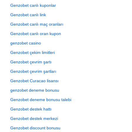
Genzobet canlı kuponlar
Genzobet canlı link
Genzobet canlı maç oranları
Genzobet canlı oran kupon
genzobet casino
Genzobet çekim limitleri
Genzobet çevrim şartı
Genzobet çevrim şartları
Genzobet Curacao lisansı
genzobet deneme bonusu
Genzobet deneme bonusu talebi
Genzobet destek hattı
Genzobet destek merkezi
Genzobet discount bonusu