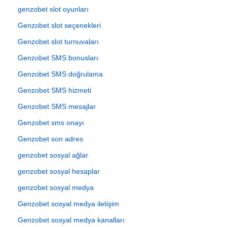
genzobet slot oyunları
Genzobet slot seçenekleri
Genzobet slot turnuvaları
Genzobet SMS bonusları
Genzobet SMS doğrulama
Genzobet SMS hizmeti
Genzobet SMS mesajlar
Genzobet sms onayı
Genzobet son adres
genzobet sosyal ağlar
genzobet sosyal hesaplar
genzobet sosyal medya
Genzobet sosyal medya iletişim
Genzobet sosyal medya kanalları