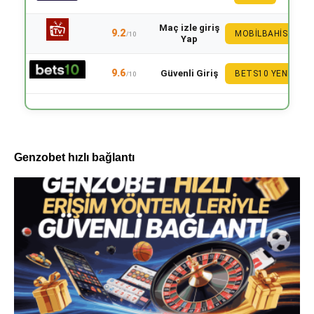
Maç izle giriş
9.2
MOBILBAHIS
/10
Yap
9.6
Güvenli Giriş
BETS10 YENI
/10
Genzobet hızlı bağlantı