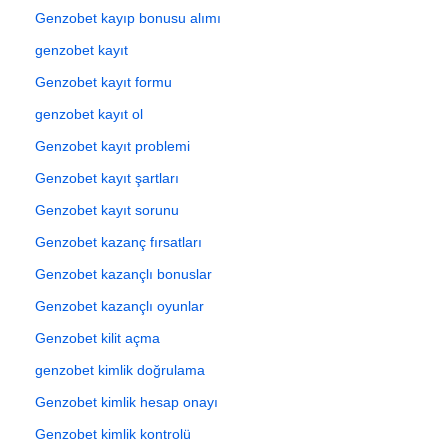
Genzobet kayıp bonusu alımı
genzobet kayıt
Genzobet kayıt formu
genzobet kayıt ol
Genzobet kayıt problemi
Genzobet kayıt şartları
Genzobet kayıt sorunu
Genzobet kazanç fırsatları
Genzobet kazançlı bonuslar
Genzobet kazançlı oyunlar
Genzobet kilit açma
genzobet kimlik doğrulama
Genzobet kimlik hesap onayı
Genzobet kimlik kontrolü