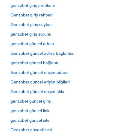
genzobet giriş problemi
Genzobet giriş rehberi
Genzobet giriş sayfası
genzobet giriş sorunu
genzobet güncel adres
Genzobet güncel adres bağlantısı
genzobet güncel bağlantı
Genzobet güncel erişim adresi
Genzobet güncel erişim bilgileri
Genzobet güncel erişim tıkla
genzobet güncel giriş
genzobet güncel link
genzobet güncel site
Genzobet güvenilir mi