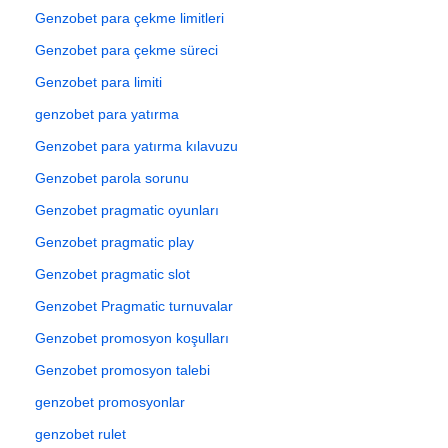
Genzobet para çekme limitleri
Genzobet para çekme süreci
Genzobet para limiti
genzobet para yatırma
Genzobet para yatırma kılavuzu
Genzobet parola sorunu
Genzobet pragmatic oyunları
Genzobet pragmatic play
Genzobet pragmatic slot
Genzobet Pragmatic turnuvalar
Genzobet promosyon koşulları
Genzobet promosyon talebi
genzobet promosyonlar
genzobet rulet