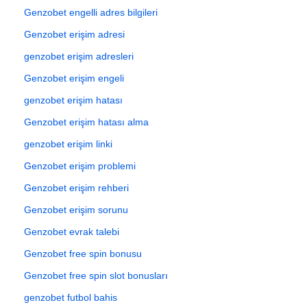
Genzobet engelli adres bilgileri
Genzobet erişim adresi
genzobet erişim adresleri
Genzobet erişim engeli
genzobet erişim hatası
Genzobet erişim hatası alma
genzobet erişim linki
Genzobet erişim problemi
Genzobet erişim rehberi
Genzobet erişim sorunu
Genzobet evrak talebi
Genzobet free spin bonusu
Genzobet free spin slot bonusları
genzobet futbol bahis