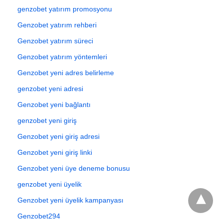
genzobet yatırım promosyonu
Genzobet yatırım rehberi
Genzobet yatırım süreci
Genzobet yatırım yöntemleri
Genzobet yeni adres belirleme
genzobet yeni adresi
Genzobet yeni bağlantı
genzobet yeni giriş
Genzobet yeni giriş adresi
Genzobet yeni giriş linki
Genzobet yeni üye deneme bonusu
genzobet yeni üyelik
Genzobet yeni üyelik kampanyası
Genzobet294