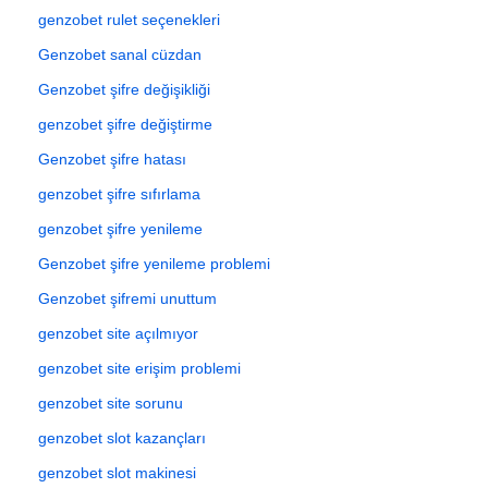
genzobet rulet seçenekleri
Genzobet sanal cüzdan
Genzobet şifre değişikliği
genzobet şifre değiştirme
Genzobet şifre hatası
genzobet şifre sıfırlama
genzobet şifre yenileme
Genzobet şifre yenileme problemi
Genzobet şifremi unuttum
genzobet site açılmıyor
genzobet site erişim problemi
genzobet site sorunu
genzobet slot kazançları
genzobet slot makinesi