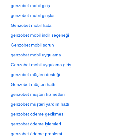
genzobet mobil giriş
genzobet mobil girişler
Genzobet mobil hata
genzobet mobil indir seçeneği
Genzobet mobil sorun
genzobet mobil uygulama
Genzobet mobil uygulama giriş
genzobet müşteri desteği
Genzobet müşteri hattı
genzobet müşteri hizmetleri
genzobet müşteri yardım hattı
genzobet ödeme gecikmesi
genzobet ödeme işlemleri
genzobet ödeme problemi