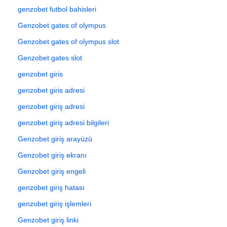
genzobet futbol bahisleri
Genzobet gates of olympus
Genzobet gates of olympus slot
Genzobet gates slot
genzobet giris
genzobet giris adresi
genzobet giriş adresi
genzobet giriş adresi bilgileri
Genzobet giriş arayüzü
Genzobet giriş ekranı
Genzobet giriş engeli
genzobet giriş hatası
genzobet giriş işlemleri
Genzobet giriş linki