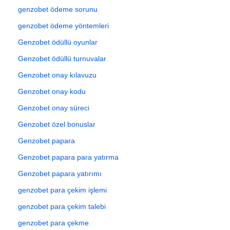
genzobet ödeme sorunu
genzobet ödeme yöntemleri
Genzobet ödüllü oyunlar
Genzobet ödüllü turnuvalar
Genzobet onay kılavuzu
Genzobet onay kodu
Genzobet onay süreci
Genzobet özel bonuslar
Genzobet papara
Genzobet papara para yatırma
Genzobet papara yatırımı
genzobet para çekim işlemi
genzobet para çekim talebi
genzobet para çekme