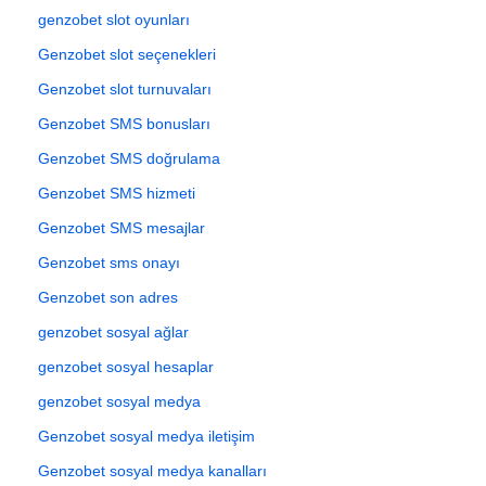
genzobet slot oyunları
Genzobet slot seçenekleri
Genzobet slot turnuvaları
Genzobet SMS bonusları
Genzobet SMS doğrulama
Genzobet SMS hizmeti
Genzobet SMS mesajlar
Genzobet sms onayı
Genzobet son adres
genzobet sosyal ağlar
genzobet sosyal hesaplar
genzobet sosyal medya
Genzobet sosyal medya iletişim
Genzobet sosyal medya kanalları