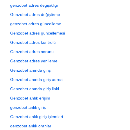
genzobet adres değişikliği
Genzobet adres değiştirme
genzobet adres güncelleme
Genzobet adres güncellemesi
Genzobet adres kontrolü
Genzobet adres sorunu
Genzobet adres yenileme
Genzobet anında giriş
Genzobet anında giriş adresi
Genzobet anında giriş linki
Genzobet anlık erişim
genzobet anlık giriş
Genzobet anlık giriş işlemleri
genzobet anlık oranlar