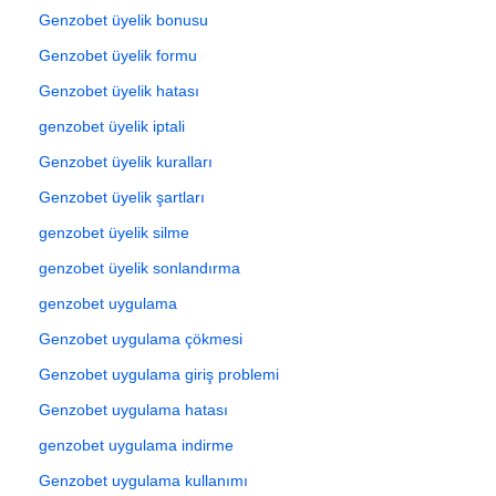
Genzobet üyelik bonusu
Genzobet üyelik formu
Genzobet üyelik hatası
genzobet üyelik iptali
Genzobet üyelik kuralları
Genzobet üyelik şartları
genzobet üyelik silme
genzobet üyelik sonlandırma
genzobet uygulama
Genzobet uygulama çökmesi
Genzobet uygulama giriş problemi
Genzobet uygulama hatası
genzobet uygulama indirme
Genzobet uygulama kullanımı