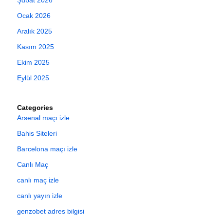
Ocak 2026
Aralık 2025
Kasım 2025
Ekim 2025
Eylül 2025
Categories
Arsenal maçı izle
Bahis Siteleri
Barcelona maçı izle
Canlı Maç
canlı maç izle
canlı yayın izle
genzobet adres bilgisi