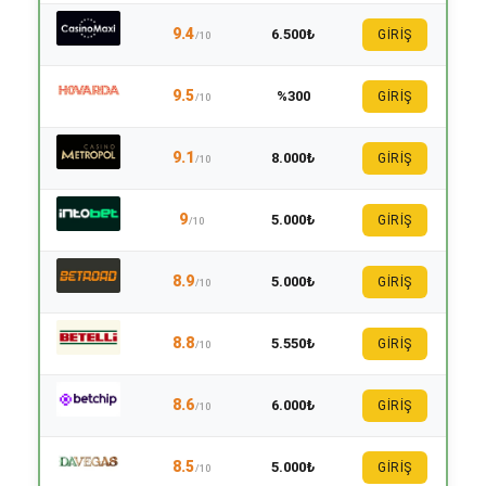
9.4
6.500₺
GİRİŞ
/10
9.5
%300
GİRİŞ
/10
9.1
8.000₺
GİRİŞ
/10
9
5.000₺
GİRİŞ
/10
8.9
5.000₺
GİRİŞ
/10
8.8
5.550₺
GİRİŞ
/10
8.6
6.000₺
GİRİŞ
/10
8.5
5.000₺
GİRİŞ
/10