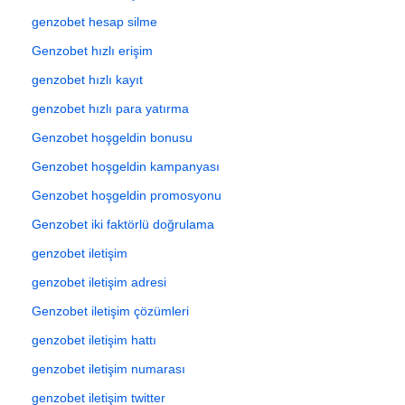
genzobet hesap silme
Genzobet hızlı erişim
genzobet hızlı kayıt
genzobet hızlı para yatırma
Genzobet hoşgeldin bonusu
Genzobet hoşgeldin kampanyası
Genzobet hoşgeldin promosyonu
Genzobet iki faktörlü doğrulama
genzobet iletişim
genzobet iletişim adresi
Genzobet iletişim çözümleri
genzobet iletişim hattı
genzobet iletişim numarası
genzobet iletişim twitter