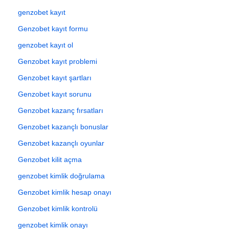
genzobet kayıt
Genzobet kayıt formu
genzobet kayıt ol
Genzobet kayıt problemi
Genzobet kayıt şartları
Genzobet kayıt sorunu
Genzobet kazanç fırsatları
Genzobet kazançlı bonuslar
Genzobet kazançlı oyunlar
Genzobet kilit açma
genzobet kimlik doğrulama
Genzobet kimlik hesap onayı
Genzobet kimlik kontrolü
genzobet kimlik onayı