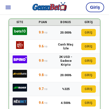
Giriş
SITE
PUAN
BONUS
GIRIŞ
9.9
20.000₺
GİRİŞ
/10
Canlı Maç
9.6
GİRİŞ
/10
İzle
2K USD -
9.9
Sadece
GİRİŞ
/10
Kripto
9.8
20.000₺
GİRİŞ
/10
9.7
%325
GİRİŞ
/10
9.4
4.500₺
GİRİŞ
/10