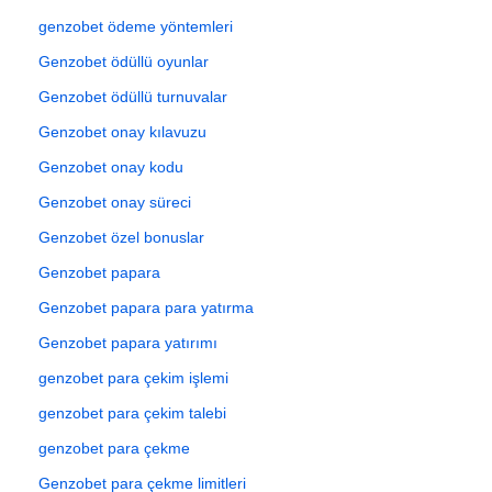
genzobet ödeme yöntemleri
Genzobet ödüllü oyunlar
Genzobet ödüllü turnuvalar
Genzobet onay kılavuzu
Genzobet onay kodu
Genzobet onay süreci
Genzobet özel bonuslar
Genzobet papara
Genzobet papara para yatırma
Genzobet papara yatırımı
genzobet para çekim işlemi
genzobet para çekim talebi
genzobet para çekme
Genzobet para çekme limitleri