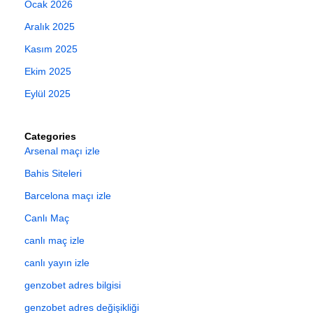
Ocak 2026
Aralık 2025
Kasım 2025
Ekim 2025
Eylül 2025
Categories
Arsenal maçı izle
Bahis Siteleri
Barcelona maçı izle
Canlı Maç
canlı maç izle
canlı yayın izle
genzobet adres bilgisi
genzobet adres değişikliği