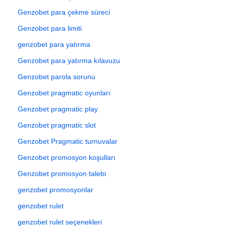
Genzobet para çekme süreci
Genzobet para limiti
genzobet para yatırma
Genzobet para yatırma kılavuzu
Genzobet parola sorunu
Genzobet pragmatic oyunları
Genzobet pragmatic play
Genzobet pragmatic slot
Genzobet Pragmatic turnuvalar
Genzobet promosyon koşulları
Genzobet promosyon talebi
genzobet promosyonlar
genzobet rulet
genzobet rulet seçenekleri