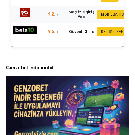
Maç izle giriş
9.2
MOBILBAHIS
/10
Yap
9.6
Güvenli Giriş
BETS10 YENI
/10
Genzobet indir mobil