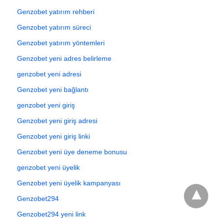
Genzobet yatırım rehberi
Genzobet yatırım süreci
Genzobet yatırım yöntemleri
Genzobet yeni adres belirleme
genzobet yeni adresi
Genzobet yeni bağlantı
genzobet yeni giriş
Genzobet yeni giriş adresi
Genzobet yeni giriş linki
Genzobet yeni üye deneme bonusu
genzobet yeni üyelik
Genzobet yeni üyelik kampanyası
Genzobet294
Genzobet294 yeni link