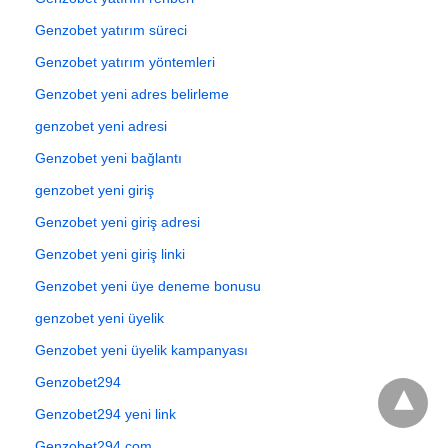
Genzobet yatırım süreci
Genzobet yatırım yöntemleri
Genzobet yeni adres belirleme
genzobet yeni adresi
Genzobet yeni bağlantı
genzobet yeni giriş
Genzobet yeni giriş adresi
Genzobet yeni giriş linki
Genzobet yeni üye deneme bonusu
genzobet yeni üyelik
Genzobet yeni üyelik kampanyası
Genzobet294
Genzobet294 yeni link
Genzobet294.com