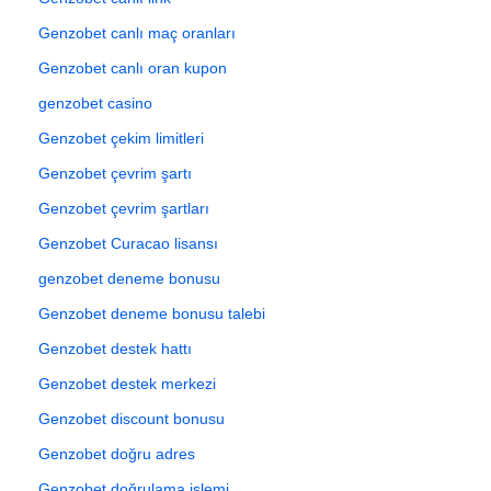
Genzobet canlı maç oranları
Genzobet canlı oran kupon
genzobet casino
Genzobet çekim limitleri
Genzobet çevrim şartı
Genzobet çevrim şartları
Genzobet Curacao lisansı
genzobet deneme bonusu
Genzobet deneme bonusu talebi
Genzobet destek hattı
Genzobet destek merkezi
Genzobet discount bonusu
Genzobet doğru adres
Genzobet doğrulama işlemi