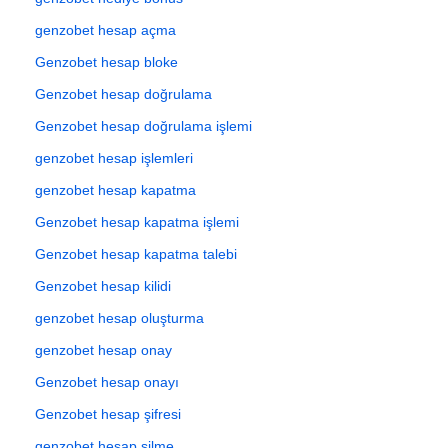
genzobet hesap açma
Genzobet hesap bloke
Genzobet hesap doğrulama
Genzobet hesap doğrulama işlemi
genzobet hesap işlemleri
genzobet hesap kapatma
Genzobet hesap kapatma işlemi
Genzobet hesap kapatma talebi
Genzobet hesap kilidi
genzobet hesap oluşturma
genzobet hesap onay
Genzobet hesap onayı
Genzobet hesap şifresi
genzobet hesap silme