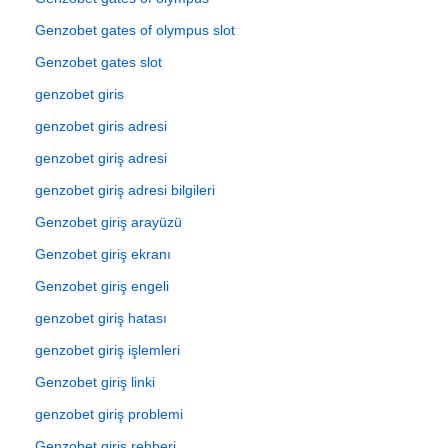
Genzobet gates of olympus slot
Genzobet gates slot
genzobet giris
genzobet giris adresi
genzobet giriş adresi
genzobet giriş adresi bilgileri
Genzobet giriş arayüzü
Genzobet giriş ekranı
Genzobet giriş engeli
genzobet giriş hatası
genzobet giriş işlemleri
Genzobet giriş linki
genzobet giriş problemi
Genzobet giriş rehberi