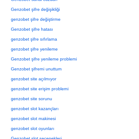
Genzobet şifre değişikliği
genzobet şifre değiştirme
Genzobet şifre hatası
genzobet şifre sıfırlama
genzobet şifre yenileme
Genzobet şifre yenileme problemi
Genzobet şifremi unuttum
genzobet site açılmıyor
genzobet site erişim problemi
genzobet site sorunu
genzobet slot kazançları
genzobet slot makinesi
genzobet slot oyunları
Genzobet slot seçenekleri