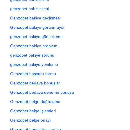
genzobet bahis sitesi
Genzobet bakiye gecikmesi
Genzobet bakiye görünmüyor
genzobet bakiye güncelleme
Genzobet bakiye problemi
genzobet bakiye sorunu
genzobet bakiye yenileme
Genzobet başvuru formu
Genzobet bedava bonuslar
Genzobet bedava deneme bonusu
Genzobet belge doğrulama
Genzobet belge işlemleri
Genzobet belge onayı
Genzobet bonus başvurusu