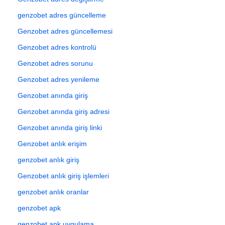
genzobet adres güncelleme
Genzobet adres güncellemesi
Genzobet adres kontrolü
Genzobet adres sorunu
Genzobet adres yenileme
Genzobet anında giriş
Genzobet anında giriş adresi
Genzobet anında giriş linki
Genzobet anlık erişim
genzobet anlık giriş
Genzobet anlık giriş işlemleri
genzobet anlık oranlar
genzobet apk
genzobet apk uygulama