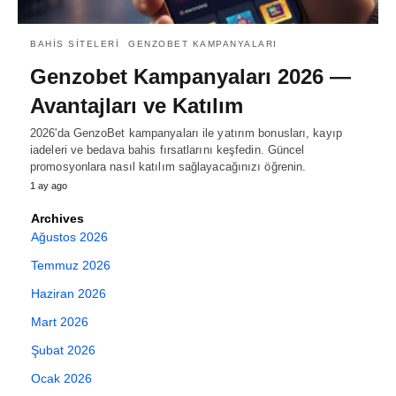
BAHIS SITELERI
GENZOBET KAMPANYALARI
Genzobet Kampanyaları 2026 —
Avantajları ve Katılım
2026'da GenzoBet kampanyaları ile yatırım bonusları, kayıp
iadeleri ve bedava bahis fırsatlarını keşfedin. Güncel
promosyonlara nasıl katılım sağlayacağınızı öğrenin.
1 ay ago
Archives
Ağustos 2026
Temmuz 2026
Haziran 2026
Mart 2026
Şubat 2026
Ocak 2026