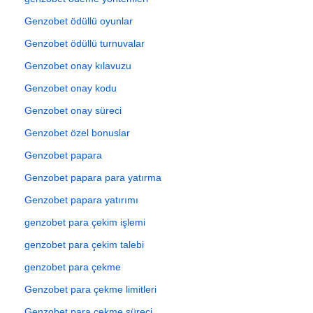
Genzobet ödüllü oyunlar
Genzobet ödüllü turnuvalar
Genzobet onay kılavuzu
Genzobet onay kodu
Genzobet onay süreci
Genzobet özel bonuslar
Genzobet papara
Genzobet papara para yatırma
Genzobet papara yatırımı
genzobet para çekim işlemi
genzobet para çekim talebi
genzobet para çekme
Genzobet para çekme limitleri
Genzobet para çekme süreci