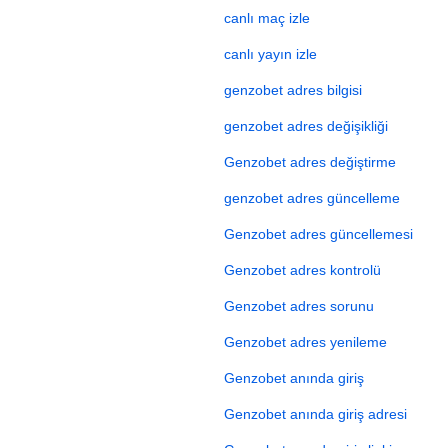
canlı maç izle
canlı yayın izle
genzobet adres bilgisi
genzobet adres değişikliği
Genzobet adres değiştirme
genzobet adres güncelleme
Genzobet adres güncellemesi
Genzobet adres kontrolü
Genzobet adres sorunu
Genzobet adres yenileme
Genzobet anında giriş
Genzobet anında giriş adresi