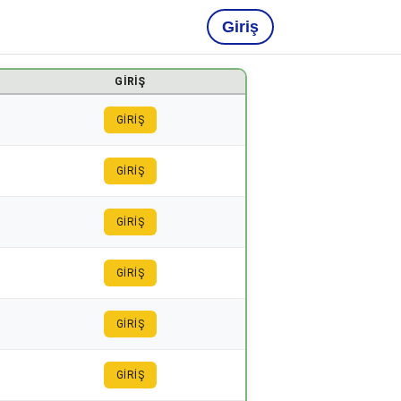
Giriş
GIRIŞ
GİRİŞ
GİRİŞ
GİRİŞ
GİRİŞ
GİRİŞ
GİRİŞ