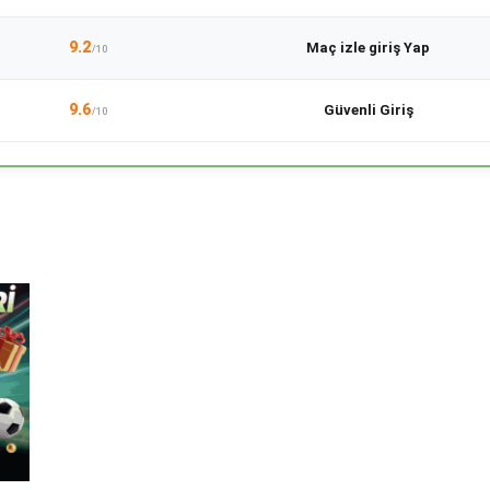
9.2
Maç izle giriş Yap
/10
9.6
Güvenli Giriş
/10