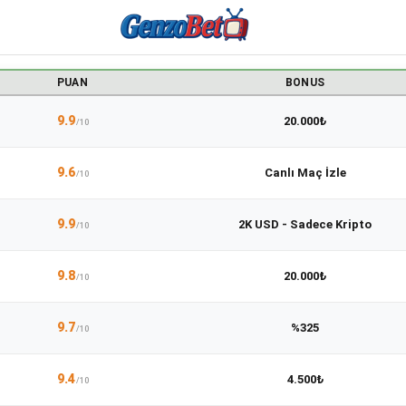
PUAN
BONUS
9.9
20.000₺
/10
9.6
Canlı Maç İzle
/10
9.9
2K USD - Sadece Kripto
/10
9.8
20.000₺
/10
9.7
%325
/10
9.4
4.500₺
/10