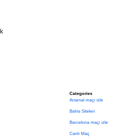
ek
Categories
Arsenal maçı izle
Bahis Siteleri
Barcelona maçı izle
Canlı Maç