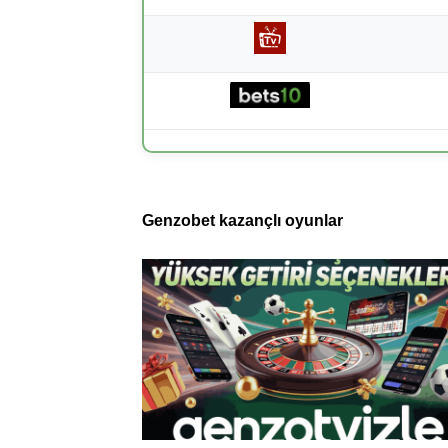
Genzobet kazançlı oyunlar