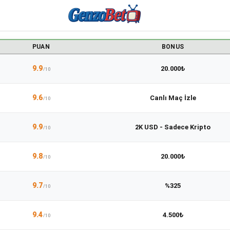
PUAN
BONUS
9.9
20.000₺
/10
9.6
Canlı Maç İzle
/10
9.9
2K USD - Sadece Kripto
/10
9.8
20.000₺
/10
9.7
%325
/10
9.4
4.500₺
/10