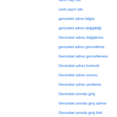
canlı yayın izle
genzobet adres bilgisi
genzobet adres değişikliği
Genzobet adres değiştirme
genzobet adres güncelleme
Genzobet adres güncellemesi
Genzobet adres kontrolü
Genzobet adres sorunu
Genzobet adres yenileme
Genzobet anında giriş
Genzobet anında giriş adresi
Genzobet anında giriş linki