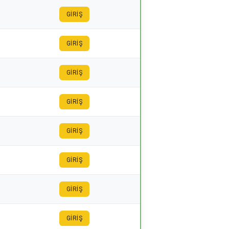
GİRİŞ
GİRİŞ
GİRİŞ
GİRİŞ
GİRİŞ
GİRİŞ
GİRİŞ
GİRİŞ