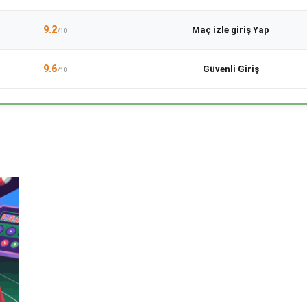
9.2
Maç izle giriş Yap
/10
9.6
Güvenli Giriş
/10