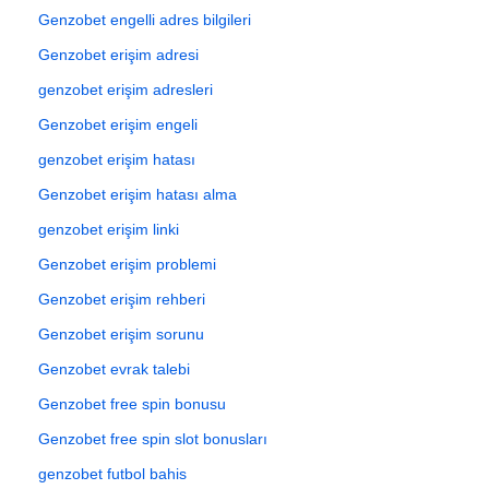
Genzobet engelli adres bilgileri
Genzobet erişim adresi
genzobet erişim adresleri
Genzobet erişim engeli
genzobet erişim hatası
Genzobet erişim hatası alma
genzobet erişim linki
Genzobet erişim problemi
Genzobet erişim rehberi
Genzobet erişim sorunu
Genzobet evrak talebi
Genzobet free spin bonusu
Genzobet free spin slot bonusları
genzobet futbol bahis