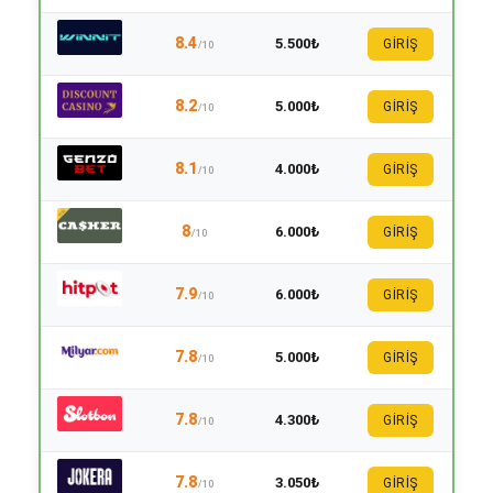
8.4
5.500₺
GİRİŞ
/10
8.2
5.000₺
GİRİŞ
/10
8.1
4.000₺
GİRİŞ
/10
8
6.000₺
GİRİŞ
/10
7.9
6.000₺
GİRİŞ
/10
7.8
5.000₺
GİRİŞ
/10
7.8
4.300₺
GİRİŞ
/10
7.8
3.050₺
GİRİŞ
/10