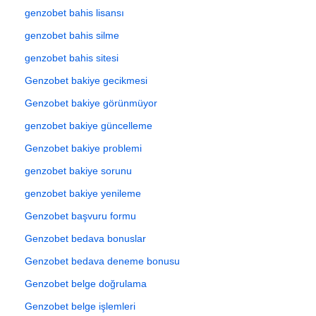
genzobet bahis lisansı
genzobet bahis silme
genzobet bahis sitesi
Genzobet bakiye gecikmesi
Genzobet bakiye görünmüyor
genzobet bakiye güncelleme
Genzobet bakiye problemi
genzobet bakiye sorunu
genzobet bakiye yenileme
Genzobet başvuru formu
Genzobet bedava bonuslar
Genzobet bedava deneme bonusu
Genzobet belge doğrulama
Genzobet belge işlemleri