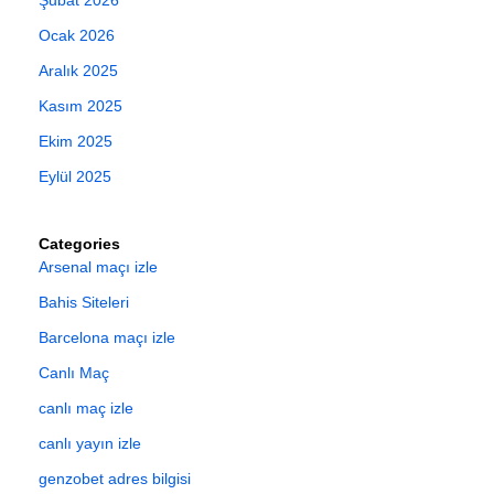
Ocak 2026
Aralık 2025
Kasım 2025
Ekim 2025
Eylül 2025
Categories
Arsenal maçı izle
Bahis Siteleri
Barcelona maçı izle
Canlı Maç
canlı maç izle
canlı yayın izle
genzobet adres bilgisi