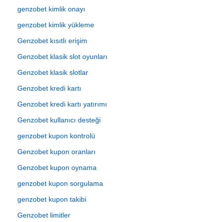
genzobet kimlik onayı
genzobet kimlik yükleme
Genzobet kısıtlı erişim
Genzobet klasik slot oyunları
Genzobet klasik slotlar
Genzobet kredi kartı
Genzobet kredi kartı yatırımı
Genzobet kullanıcı desteği
genzobet kupon kontrolü
Genzobet kupon oranları
Genzobet kupon oynama
genzobet kupon sorgulama
genzobet kupon takibi
Genzobet limitler