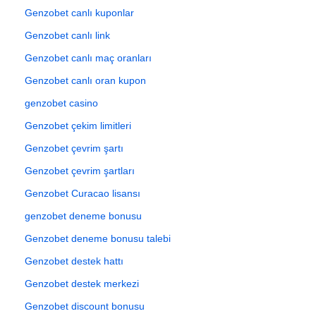
Genzobet canlı kuponlar
Genzobet canlı link
Genzobet canlı maç oranları
Genzobet canlı oran kupon
genzobet casino
Genzobet çekim limitleri
Genzobet çevrim şartı
Genzobet çevrim şartları
Genzobet Curacao lisansı
genzobet deneme bonusu
Genzobet deneme bonusu talebi
Genzobet destek hattı
Genzobet destek merkezi
Genzobet discount bonusu