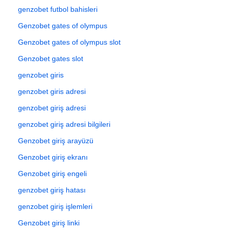
genzobet futbol bahisleri
Genzobet gates of olympus
Genzobet gates of olympus slot
Genzobet gates slot
genzobet giris
genzobet giris adresi
genzobet giriş adresi
genzobet giriş adresi bilgileri
Genzobet giriş arayüzü
Genzobet giriş ekranı
Genzobet giriş engeli
genzobet giriş hatası
genzobet giriş işlemleri
Genzobet giriş linki