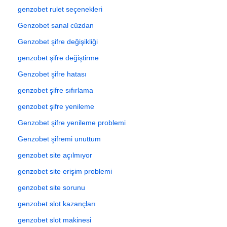
genzobet rulet seçenekleri
Genzobet sanal cüzdan
Genzobet şifre değişikliği
genzobet şifre değiştirme
Genzobet şifre hatası
genzobet şifre sıfırlama
genzobet şifre yenileme
Genzobet şifre yenileme problemi
Genzobet şifremi unuttum
genzobet site açılmıyor
genzobet site erişim problemi
genzobet site sorunu
genzobet slot kazançları
genzobet slot makinesi