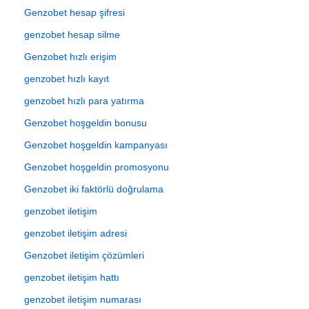
Genzobet hesap şifresi
genzobet hesap silme
Genzobet hızlı erişim
genzobet hızlı kayıt
genzobet hızlı para yatırma
Genzobet hoşgeldin bonusu
Genzobet hoşgeldin kampanyası
Genzobet hoşgeldin promosyonu
Genzobet iki faktörlü doğrulama
genzobet iletişim
genzobet iletişim adresi
Genzobet iletişim çözümleri
genzobet iletişim hattı
genzobet iletişim numarası