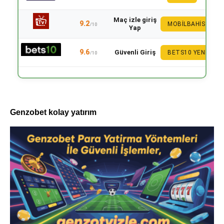
Maç izle giriş
9.2
MOBILBAHIS
/10
Yap
9.6
Güvenli Giriş
BETS10 YENI
/10
Genzobet kolay yatırım