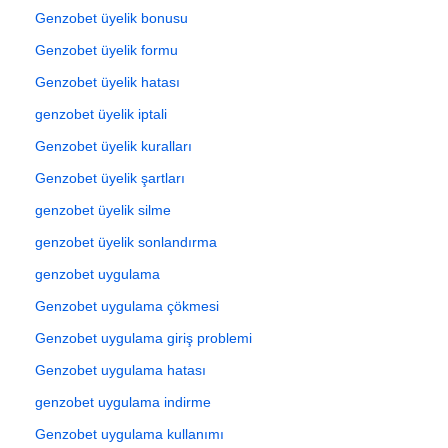
Genzobet üyelik bonusu
Genzobet üyelik formu
Genzobet üyelik hatası
genzobet üyelik iptali
Genzobet üyelik kuralları
Genzobet üyelik şartları
genzobet üyelik silme
genzobet üyelik sonlandırma
genzobet uygulama
Genzobet uygulama çökmesi
Genzobet uygulama giriş problemi
Genzobet uygulama hatası
genzobet uygulama indirme
Genzobet uygulama kullanımı