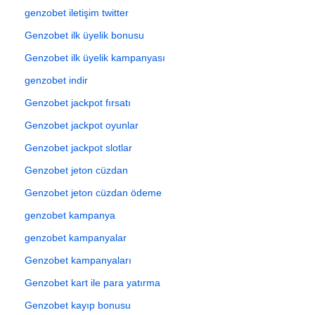
genzobet iletişim twitter
Genzobet ilk üyelik bonusu
Genzobet ilk üyelik kampanyası
genzobet indir
Genzobet jackpot fırsatı
Genzobet jackpot oyunlar
Genzobet jackpot slotlar
Genzobet jeton cüzdan
Genzobet jeton cüzdan ödeme
genzobet kampanya
genzobet kampanyalar
Genzobet kampanyaları
Genzobet kart ile para yatırma
Genzobet kayıp bonusu