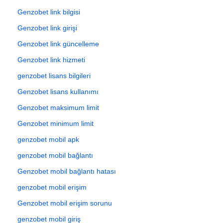
Genzobet link bilgisi
Genzobet link girişi
Genzobet link güncelleme
Genzobet link hizmeti
genzobet lisans bilgileri
Genzobet lisans kullanımı
Genzobet maksimum limit
Genzobet minimum limit
genzobet mobil apk
genzobet mobil bağlantı
Genzobet mobil bağlantı hatası
genzobet mobil erişim
Genzobet mobil erişim sorunu
genzobet mobil giriş