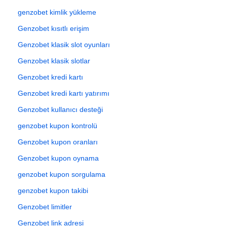
genzobet kimlik yükleme
Genzobet kısıtlı erişim
Genzobet klasik slot oyunları
Genzobet klasik slotlar
Genzobet kredi kartı
Genzobet kredi kartı yatırımı
Genzobet kullanıcı desteği
genzobet kupon kontrolü
Genzobet kupon oranları
Genzobet kupon oynama
genzobet kupon sorgulama
genzobet kupon takibi
Genzobet limitler
Genzobet link adresi