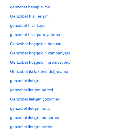
genzobet hesap silme
Genzobet hızlı erişim
genzobet hızlı kayıt
genzobet hızlı para yatırma
Genzobet hoşgeldin bonusu
Genzobet hoşgeldin kampanyası
Genzobet hoşgeldin promosyonu
Genzobet iki faktörlü doğrulama
genzobet iletişim
genzobet iletişim adresi
Genzobet iletişim çözümleri
genzobet iletişim hattı
genzobet iletişim numarası
genzobet iletişim twitter