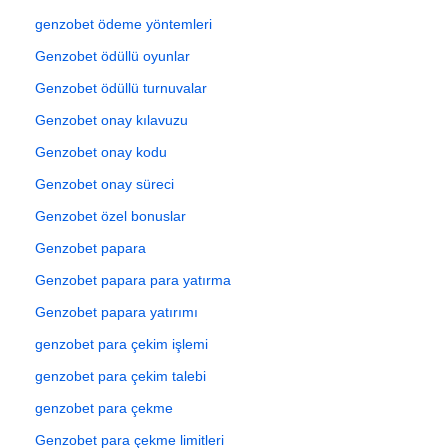
genzobet ödeme yöntemleri
Genzobet ödüllü oyunlar
Genzobet ödüllü turnuvalar
Genzobet onay kılavuzu
Genzobet onay kodu
Genzobet onay süreci
Genzobet özel bonuslar
Genzobet papara
Genzobet papara para yatırma
Genzobet papara yatırımı
genzobet para çekim işlemi
genzobet para çekim talebi
genzobet para çekme
Genzobet para çekme limitleri