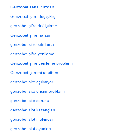
Genzobet sanal cüzdan
Genzobet şifre değişikliği
genzobet şifre değiştirme
Genzobet şifre hatası
genzobet şifre sıfırlama
genzobet şifre yenileme
Genzobet şifre yenileme problemi
Genzobet şifremi unuttum
genzobet site açılmıyor
genzobet site erişim problemi
genzobet site sorunu
genzobet slot kazançları
genzobet slot makinesi
genzobet slot oyunları