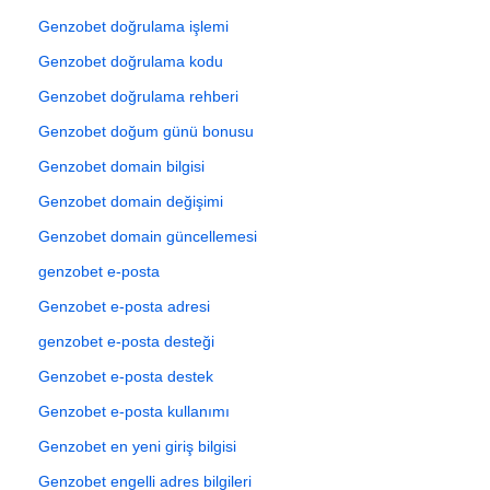
Genzobet doğrulama işlemi
Genzobet doğrulama kodu
Genzobet doğrulama rehberi
Genzobet doğum günü bonusu
Genzobet domain bilgisi
Genzobet domain değişimi
Genzobet domain güncellemesi
genzobet e-posta
Genzobet e-posta adresi
genzobet e-posta desteği
Genzobet e-posta destek
Genzobet e-posta kullanımı
Genzobet en yeni giriş bilgisi
Genzobet engelli adres bilgileri