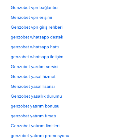
Genzobet vpn bağlantısı
Genzobet vpn erişimi
Genzobet vpn giriş rehberi
genzobet whatsapp destek
genzobet whatsapp hattı
genzobet whatsapp iletişim
Genzobet yardım servisi
Genzobet yasal hizmet
Genzobet yasal lisansı
Genzobet yasallık durumu
genzobet yatırım bonusu
genzobet yatırım fırsatı
Genzobet yatırım limitleri
genzobet yatırım promosyonu