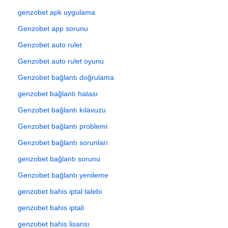
genzobet apk uygulama
Genzobet app sorunu
Genzobet auto rulet
Genzobet auto rulet oyunu
Genzobet bağlantı doğrulama
genzobet bağlantı hatası
Genzobet bağlantı kılavuzu
Genzobet bağlantı problemi
Genzobet bağlantı sorunları
genzobet bağlantı sorunu
Genzobet bağlantı yenileme
genzobet bahis iptal talebi
genzobet bahis iptali
genzobet bahis lisansı