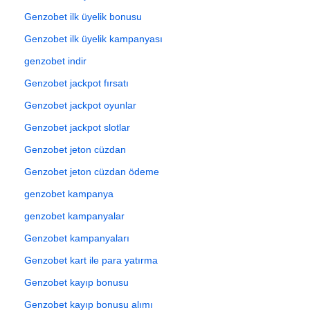
Genzobet ilk üyelik bonusu
Genzobet ilk üyelik kampanyası
genzobet indir
Genzobet jackpot fırsatı
Genzobet jackpot oyunlar
Genzobet jackpot slotlar
Genzobet jeton cüzdan
Genzobet jeton cüzdan ödeme
genzobet kampanya
genzobet kampanyalar
Genzobet kampanyaları
Genzobet kart ile para yatırma
Genzobet kayıp bonusu
Genzobet kayıp bonusu alımı