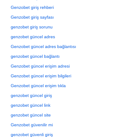
Genzobet giriş rehberi
Genzobet giriş sayfası
genzobet giriş sorunu
genzobet güncel adres
Genzobet güncel adres bağlantısı
genzobet güncel bağlantı
Genzobet güncel erişim adresi
Genzobet güncel erişim bilgileri
Genzobet güncel erişim tıkla
genzobet güncel giriş
genzobet güncel link
genzobet güncel site
Genzobet güvenilir mi
genzobet güvenli giriş