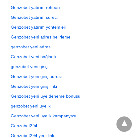
Genzobet yatırım rehberi
Genzobet yatırım süreci
Genzobet yatırım yöntemleri
Genzobet yeni adres belirleme
genzobet yeni adresi
Genzobet yeni bağlantı
genzobet yeni giriş
Genzobet yeni giriş adresi
Genzobet yeni giriş linki
Genzobet yeni üye deneme bonusu
genzobet yeni üyelik
Genzobet yeni üyelik kampanyası
Genzobet294
Genzobet294 yeni link