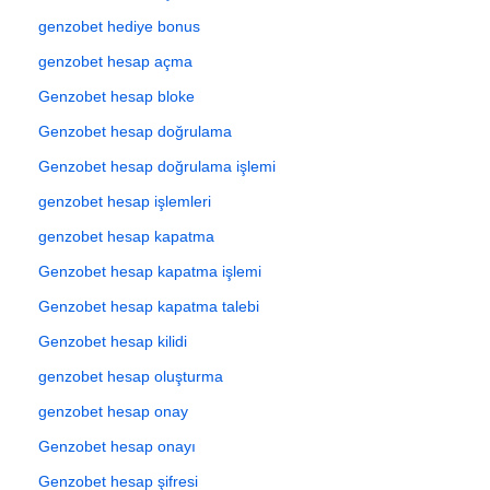
genzobet hediye bonus
genzobet hesap açma
Genzobet hesap bloke
Genzobet hesap doğrulama
Genzobet hesap doğrulama işlemi
genzobet hesap işlemleri
genzobet hesap kapatma
Genzobet hesap kapatma işlemi
Genzobet hesap kapatma talebi
Genzobet hesap kilidi
genzobet hesap oluşturma
genzobet hesap onay
Genzobet hesap onayı
Genzobet hesap şifresi