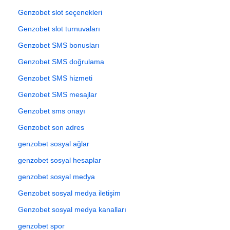
Genzobet slot seçenekleri
Genzobet slot turnuvaları
Genzobet SMS bonusları
Genzobet SMS doğrulama
Genzobet SMS hizmeti
Genzobet SMS mesajlar
Genzobet sms onayı
Genzobet son adres
genzobet sosyal ağlar
genzobet sosyal hesaplar
genzobet sosyal medya
Genzobet sosyal medya iletişim
Genzobet sosyal medya kanalları
genzobet spor