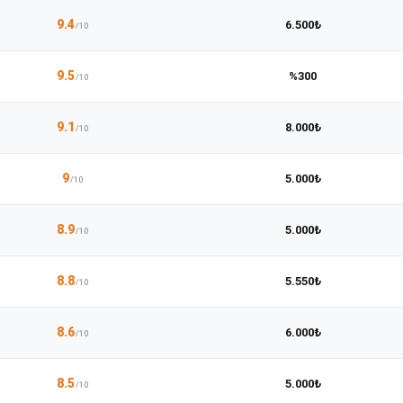
9.4
6.500₺
/10
9.5
%300
/10
9.1
8.000₺
/10
9
5.000₺
/10
8.9
5.000₺
/10
8.8
5.550₺
/10
8.6
6.000₺
/10
8.5
5.000₺
/10