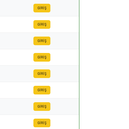
GİRİŞ
GİRİŞ
GİRİŞ
GİRİŞ
GİRİŞ
GİRİŞ
GİRİŞ
GİRİŞ