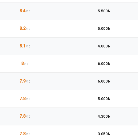
8.4
5.500₺
/10
8.2
5.000₺
/10
8.1
4.000₺
/10
8
6.000₺
/10
7.9
6.000₺
/10
7.8
5.000₺
/10
7.8
4.300₺
/10
7.8
3.050₺
/10