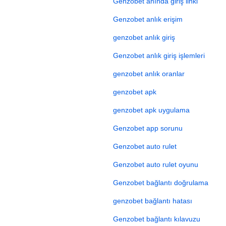
Genzobet anında giriş linki
Genzobet anlık erişim
genzobet anlık giriş
Genzobet anlık giriş işlemleri
genzobet anlık oranlar
genzobet apk
genzobet apk uygulama
Genzobet app sorunu
Genzobet auto rulet
Genzobet auto rulet oyunu
Genzobet bağlantı doğrulama
genzobet bağlantı hatası
Genzobet bağlantı kılavuzu