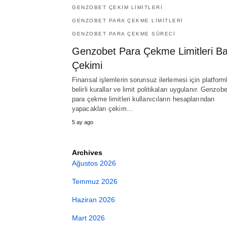
GENZOBET ÇEKIM LIMITLERI
GENZOBET PARA ÇEKME LIMITLERI
GENZOBET PARA ÇEKME SÜRECI
Genzobet Para Çekme Limitleri Ba
Çekimi
Finansal işlemlerin sorunsuz ilerlemesi için platform
belirli kurallar ve limit politikaları uygulanır. Genzobe
para çekme limitleri kullanıcıların hesaplarından
yapacakları çekim…
5 ay ago
Archives
Ağustos 2026
Temmuz 2026
Haziran 2026
Mart 2026