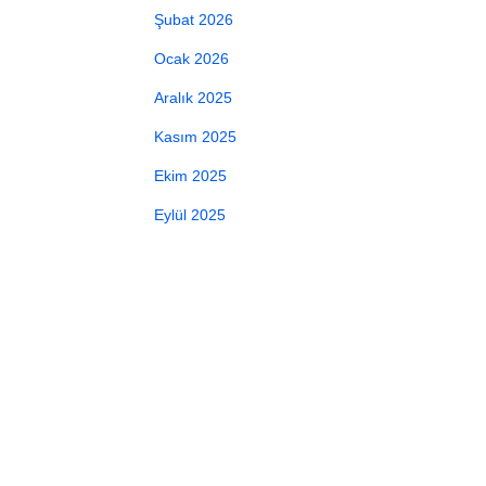
Şubat 2026
Ocak 2026
Aralık 2025
Kasım 2025
Ekim 2025
Eylül 2025