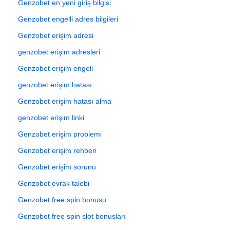
Genzobet en yeni giriş bilgisi
Genzobet engelli adres bilgileri
Genzobet erişim adresi
genzobet erişim adresleri
Genzobet erişim engeli
genzobet erişim hatası
Genzobet erişim hatası alma
genzobet erişim linki
Genzobet erişim problemi
Genzobet erişim rehberi
Genzobet erişim sorunu
Genzobet evrak talebi
Genzobet free spin bonusu
Genzobet free spin slot bonusları