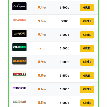
9.4
6.500₺
GİRİŞ
/10
9.5
%300
GİRİŞ
/10
9.1
8.000₺
GİRİŞ
/10
9
5.000₺
GİRİŞ
/10
8.9
5.000₺
GİRİŞ
/10
8.8
5.550₺
GİRİŞ
/10
8.6
6.000₺
GİRİŞ
/10
8.5
5.000₺
GİRİŞ
/10