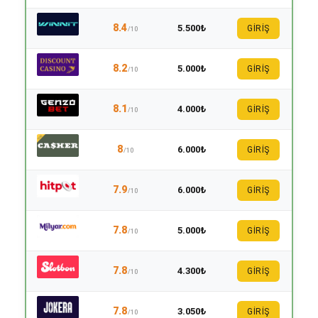
8.4
5.500₺
GİRİŞ
/10
8.2
5.000₺
GİRİŞ
/10
8.1
4.000₺
GİRİŞ
/10
8
6.000₺
GİRİŞ
/10
7.9
6.000₺
GİRİŞ
/10
7.8
5.000₺
GİRİŞ
/10
7.8
4.300₺
GİRİŞ
/10
7.8
3.050₺
GİRİŞ
/10