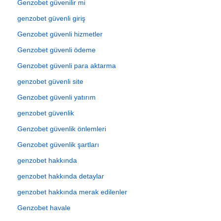
Genzobet güvenilir mi
genzobet güvenli giriş
Genzobet güvenli hizmetler
Genzobet güvenli ödeme
Genzobet güvenli para aktarma
genzobet güvenli site
Genzobet güvenli yatırım
genzobet güvenlik
Genzobet güvenlik önlemleri
Genzobet güvenlik şartları
genzobet hakkında
genzobet hakkında detaylar
genzobet hakkında merak edilenler
Genzobet havale