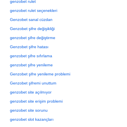
genzobet rulet
genzobet rulet seçenekleri
Genzobet sanal cüzdan
Genzobet şifre değişikliği
genzobet şifre değiştirme
Genzobet şifre hatası
genzobet şifre sıfırlama
genzobet şifre yenileme
Genzobet şifre yenileme problemi
Genzobet şifremi unuttum
genzobet site açılmıyor
genzobet site erişim problemi
genzobet site sorunu
genzobet slot kazançları