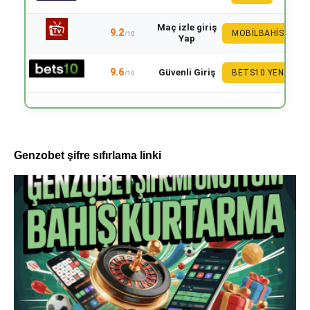
Maç izle giriş
9.2
MOBILBAHIS
/10
Yap
9.6
Güvenli Giriş
BETS10 YENI
/10
Genzobet şifre sıfırlama linki