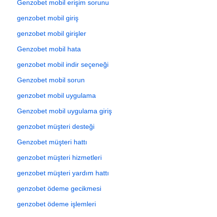
Genzobet mobil erişim sorunu
genzobet mobil giriş
genzobet mobil girişler
Genzobet mobil hata
genzobet mobil indir seçeneği
Genzobet mobil sorun
genzobet mobil uygulama
Genzobet mobil uygulama giriş
genzobet müşteri desteği
Genzobet müşteri hattı
genzobet müşteri hizmetleri
genzobet müşteri yardım hattı
genzobet ödeme gecikmesi
genzobet ödeme işlemleri