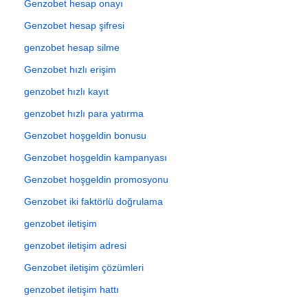
Genzobet hesap onayı
Genzobet hesap şifresi
genzobet hesap silme
Genzobet hızlı erişim
genzobet hızlı kayıt
genzobet hızlı para yatırma
Genzobet hoşgeldin bonusu
Genzobet hoşgeldin kampanyası
Genzobet hoşgeldin promosyonu
Genzobet iki faktörlü doğrulama
genzobet iletişim
genzobet iletişim adresi
Genzobet iletişim çözümleri
genzobet iletişim hattı