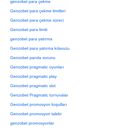
genzobet para çekme
Genzobet para çekme limitleri
Genzobet para çekme süreci
Genzobet para limiti
genzobet para yatırma
Genzobet para yatırma kılavuzu
Genzobet parola sorunu
Genzobet pragmatic oyunları
Genzobet pragmatic play
Genzobet pragmatic slot
Genzobet Pragmatic turnuvalar
Genzobet promosyon koşulları
Genzobet promosyon talebi
genzobet promosyonlar