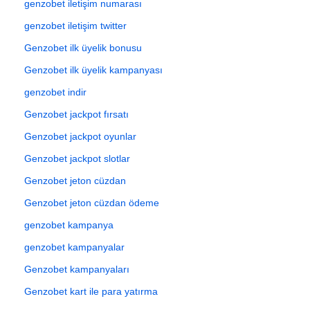
genzobet iletişim numarası
genzobet iletişim twitter
Genzobet ilk üyelik bonusu
Genzobet ilk üyelik kampanyası
genzobet indir
Genzobet jackpot fırsatı
Genzobet jackpot oyunlar
Genzobet jackpot slotlar
Genzobet jeton cüzdan
Genzobet jeton cüzdan ödeme
genzobet kampanya
genzobet kampanyalar
Genzobet kampanyaları
Genzobet kart ile para yatırma