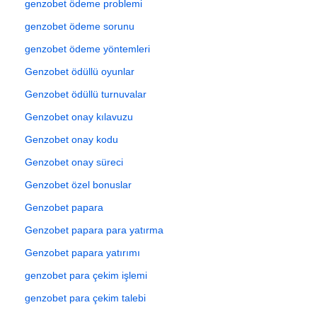
genzobet ödeme problemi
genzobet ödeme sorunu
genzobet ödeme yöntemleri
Genzobet ödüllü oyunlar
Genzobet ödüllü turnuvalar
Genzobet onay kılavuzu
Genzobet onay kodu
Genzobet onay süreci
Genzobet özel bonuslar
Genzobet papara
Genzobet papara para yatırma
Genzobet papara yatırımı
genzobet para çekim işlemi
genzobet para çekim talebi