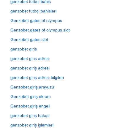
genzobet futbol bahis
genzobet futbol bahisleri
Genzobet gates of olympus
Genzobet gates of olympus slot
Genzobet gates slot
genzobet giris
genzobet giris adresi
genzobet giriş adresi
genzobet giriş adresi bilgileri
Genzobet giriş arayüzü
Genzobet giriş ekranı
Genzobet giriş engeli
genzobet giriş hatası
genzobet giriş işlemleri