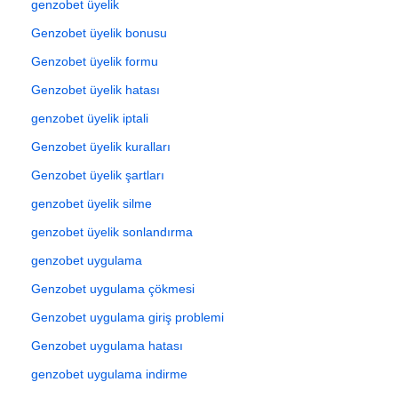
genzobet üyelik
Genzobet üyelik bonusu
Genzobet üyelik formu
Genzobet üyelik hatası
genzobet üyelik iptali
Genzobet üyelik kuralları
Genzobet üyelik şartları
genzobet üyelik silme
genzobet üyelik sonlandırma
genzobet uygulama
Genzobet uygulama çökmesi
Genzobet uygulama giriş problemi
Genzobet uygulama hatası
genzobet uygulama indirme