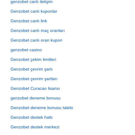
genzobet canlı iletişim
Genzobet canlı kuponlar
Genzobet canlı link
Genzobet canlı maç oranları
Genzobet canlı oran kupon
genzobet casino
Genzobet çekim limitleri
Genzobet çevrim şartı
Genzobet çevrim şartları
Genzobet Curacao lisansı
genzobet deneme bonusu
Genzobet deneme bonusu talebi
Genzobet destek hattı
Genzobet destek merkezi