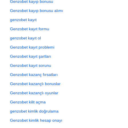
Genzobet kayıp bonusu
Genzobet kayıp bonusu alımı
genzobet kayıt
Genzobet kayıt formu
genzobet kayıt ol
Genzobet kayıt problemi
Genzobet kayıt şartları
Genzobet kayıt sorunu
Genzobet kazanç fırsatları
Genzobet kazançlı bonuslar
Genzobet kazançlı oyunlar
Genzobet kilit açma
genzobet kimlik doğrulama
Genzobet kimlik hesap onayı