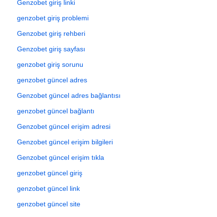
Genzobet giriş linki
genzobet giriş problemi
Genzobet giriş rehberi
Genzobet giriş sayfası
genzobet giriş sorunu
genzobet güncel adres
Genzobet güncel adres bağlantısı
genzobet güncel bağlantı
Genzobet güncel erişim adresi
Genzobet güncel erişim bilgileri
Genzobet güncel erişim tıkla
genzobet güncel giriş
genzobet güncel link
genzobet güncel site