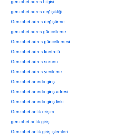
genzobet adres bilgisi
genzobet adres değişikliği
Genzobet adres değiştirme
genzobet adres güncelleme
Genzobet adres güncellemesi
Genzobet adres kontrolü
Genzobet adres sorunu
Genzobet adres yenileme
Genzobet anında giriş
Genzobet anında giriş adresi
Genzobet anında giriş linki
Genzobet anlık erişim
genzobet anlık giriş
Genzobet anlık giriş işlemleri