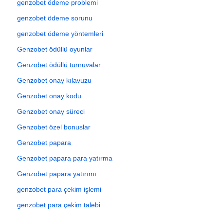
genzobet ödeme problemi
genzobet ödeme sorunu
genzobet ödeme yöntemleri
Genzobet ödüllü oyunlar
Genzobet ödüllü turnuvalar
Genzobet onay kılavuzu
Genzobet onay kodu
Genzobet onay süreci
Genzobet özel bonuslar
Genzobet papara
Genzobet papara para yatırma
Genzobet papara yatırımı
genzobet para çekim işlemi
genzobet para çekim talebi