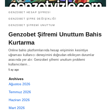
GENZOBET HESAP ŞIFRESI
GENZOBET ŞIFRE DEĞIŞIKLIĞI
GENZOBET ŞIFREMI UNUTTUM
Genzobet Şifremi Unuttum Bahis
Kurtarma
Online bahis platformlarında hesap erişiminin kesintiye
uğraması kullanıcı deneyimini doğrudan etkileyen durumlar
arasında yer alır. Genzobet şifremi unuttum problemi
kullanıcıların…
5 ay ago
Archives
Ağustos 2026
Temmuz 2026
Haziran 2026
Mart 2026