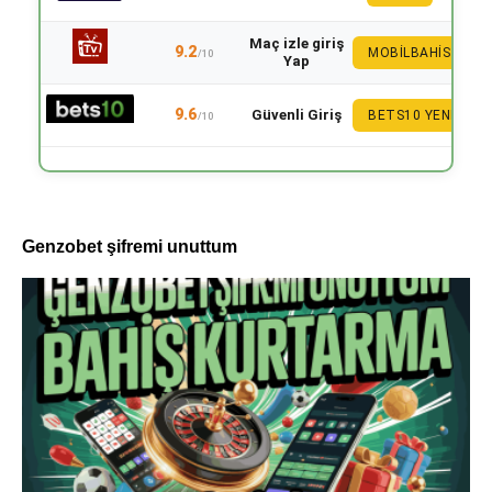
Maç izle giriş
9.2
MOBILBAHIS
/10
Yap
9.6
Güvenli Giriş
BETS10 YENI
/10
Genzobet şifremi unuttum