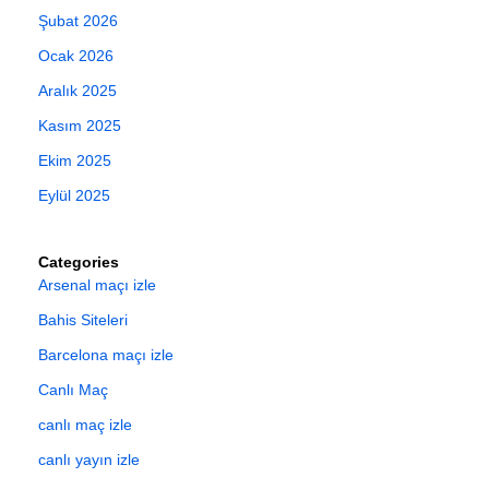
Şubat 2026
Ocak 2026
Aralık 2025
Kasım 2025
Ekim 2025
Eylül 2025
Categories
Arsenal maçı izle
Bahis Siteleri
Barcelona maçı izle
Canlı Maç
canlı maç izle
canlı yayın izle