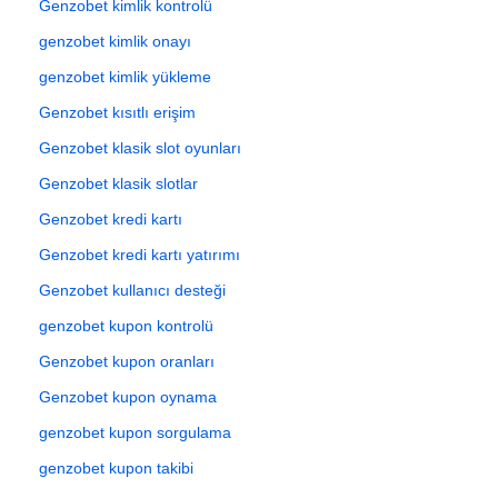
Genzobet kimlik kontrolü
genzobet kimlik onayı
genzobet kimlik yükleme
Genzobet kısıtlı erişim
Genzobet klasik slot oyunları
Genzobet klasik slotlar
Genzobet kredi kartı
Genzobet kredi kartı yatırımı
Genzobet kullanıcı desteği
genzobet kupon kontrolü
Genzobet kupon oranları
Genzobet kupon oynama
genzobet kupon sorgulama
genzobet kupon takibi