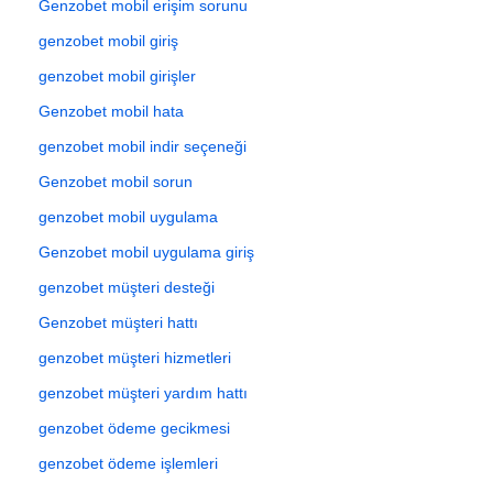
Genzobet mobil erişim sorunu
genzobet mobil giriş
genzobet mobil girişler
Genzobet mobil hata
genzobet mobil indir seçeneği
Genzobet mobil sorun
genzobet mobil uygulama
Genzobet mobil uygulama giriş
genzobet müşteri desteği
Genzobet müşteri hattı
genzobet müşteri hizmetleri
genzobet müşteri yardım hattı
genzobet ödeme gecikmesi
genzobet ödeme işlemleri