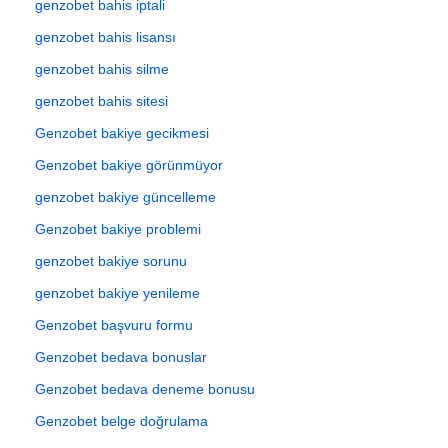
genzobet bahis iptali
genzobet bahis lisansı
genzobet bahis silme
genzobet bahis sitesi
Genzobet bakiye gecikmesi
Genzobet bakiye görünmüyor
genzobet bakiye güncelleme
Genzobet bakiye problemi
genzobet bakiye sorunu
genzobet bakiye yenileme
Genzobet başvuru formu
Genzobet bedava bonuslar
Genzobet bedava deneme bonusu
Genzobet belge doğrulama