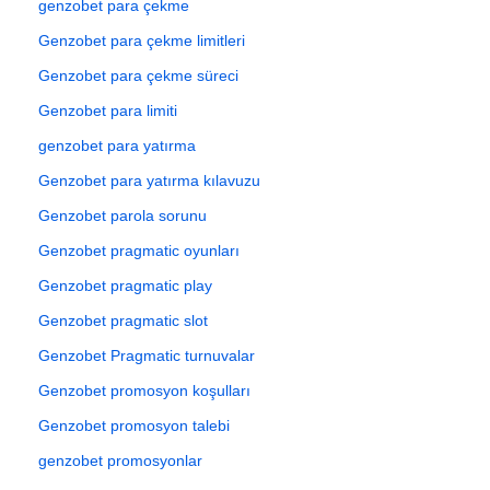
genzobet para çekme
Genzobet para çekme limitleri
Genzobet para çekme süreci
Genzobet para limiti
genzobet para yatırma
Genzobet para yatırma kılavuzu
Genzobet parola sorunu
Genzobet pragmatic oyunları
Genzobet pragmatic play
Genzobet pragmatic slot
Genzobet Pragmatic turnuvalar
Genzobet promosyon koşulları
Genzobet promosyon talebi
genzobet promosyonlar